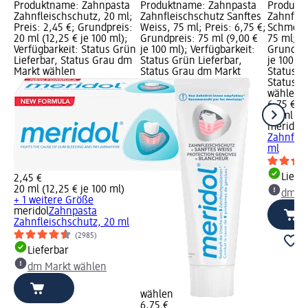
Produktname: Zahnpasta
Produktname: Zahnpasta
Produkt
Zahnfleischschutz, 20 ml;
Zahnfleischschutz Sanftes
Zahnflei
Preis: 2,45 €; Grundpreis:
Weiss, 75 ml; Preis: 6,75 €;
Schmerze
20 ml (12,25 € je 100 ml);
Grundpreis: 75 ml (9,00 €
75 ml; Pr
Verfügbarkeit: Status Grün
je 100 ml); Verfügbarkeit:
Grundpre
Lieferbar, Status Grau dm
Status Grün Lieferbar,
je 100 ml
Markt wählen
Status Grau dm Markt
Status G
Status G
wählen
6,75 €
75 ml (9,
meridol
Z
Zahnflei
ml
Liefe
2,45 €
20 ml (12,25 € je 100 ml)
dm Ma
+ 1 weitere Größe
meridol
Zahnpasta
Zahnfleischschutz, 20 ml
(2985)
Lieferbar
dm Markt wählen
wählen
6,75 €