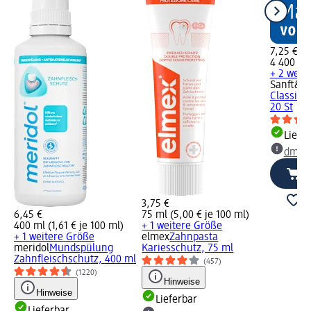
7,25 €
4 400 Bl 
+ 2 weit
Sanft&Si
Classic 3
20 St
Liefe
dm Ma
3,75 €
6,45 €
75 ml (5,00 € je 100 ml)
400 ml (1,61 € je 100 ml)
+ 1 weitere Größe
+ 1 weitere Größe
elmex
Zahnpasta
meridol
Mundspülung
Kariesschutz, 75 ml
Zahnfleischschutz, 400 ml
(457)
(1220)
Hinweise
Hinweise
Lieferbar