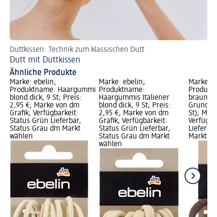
Duttkissen: Technik zum klassischen Dutt
Zö
Dutt mit Duttkissen
Fr
Ähnliche Produkte
Marke: ebelin;
Marke: ebelin;
Marke: e
Produktname: Haargummi
Produktname:
Produkt
blond dick, 9 St; Preis:
Haargummis Italiener
braun, 9 
2,95 €; Marke von dm
blond dick, 9 St; Preis:
Grundprei
Grafik; Verfügbarkeit:
2,95 €; Marke von dm
St); Mar
Status Grün Lieferbar,
Grafik; Verfügbarkeit:
Verfügba
Status Grau dm Markt
Status Grün Lieferbar,
Lieferba
wählen
Status Grau dm Markt
Markt w
wählen