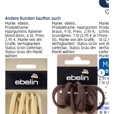
Andere Kunden kauften auch
Marke: ebelin;
Marke: ebelin;
Marke: e
Produktname:
Produktname: Haargummi
Produkt
Haargummis Italiener
braun, 9 St; Preis: 2,95 €;
schmal s
blond dünn, 6 St; Preis:
Grundpreis: 1 St (2,95 € je 1
Preis: 2,
2,95 €; Marke von dm
St); Marke von dm Grafik;
St (2,95 
Grafik; Verfügbarkeit:
Verfügbarkeit: Status Grün
von dm G
Status Grün Lieferbar,
Lieferbar, Status Grau dm
Verfügba
Status Grau dm Markt
Markt wählen
Lieferba
wählen
Markt w
2,95 €
1 St (2,95
ebelin
Ha
schwarz,