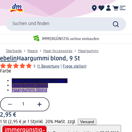
Suchen und finden
IMMERGÜNSTIG online einkaufen
Startseite
Haare
Haar-Accessoires
Haargummi
ebelin
Haargummi blond, 9 St
5
(
1 Bewertung
|
Frage stellen
)
Farbe
Haargummi schmal schwarz
Haargummi braun
Haargummi blond
2,95 €
1 St (2,95 € je 1 St)
inkl. 20% MwSt. zzgl.
Versand