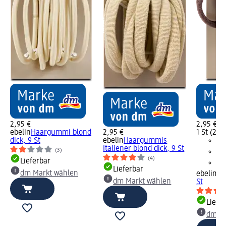
2,95 €
2,95 €
ebelin
Haargummi blond
2,95 €
1 St (2,95
dick, 9 St
ebelin
Haargummis
Italiener blond dick, 9 St
(3)
(4)
Lieferbar
Lieferbar
dm Markt wählen
ebelin
Ha
dm Markt wählen
St
Liefe
dm Ma