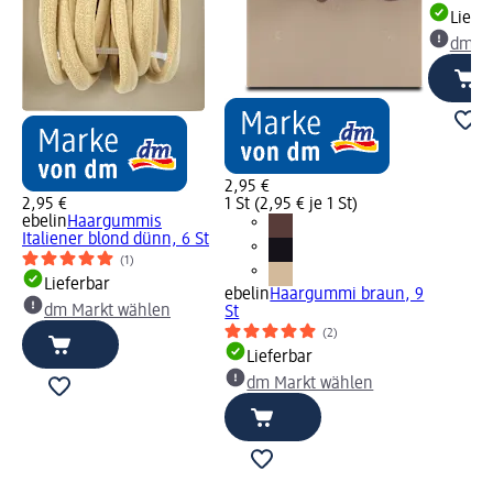
Liefe
dm Ma
2,95 €
2,95 €
1 St (2,95 € je 1 St)
ebelin
Haargummis
Italiener blond dünn, 6 St
(1)
Lieferbar
ebelin
Haargummi braun, 9
dm Markt wählen
St
(2)
Lieferbar
dm Markt wählen