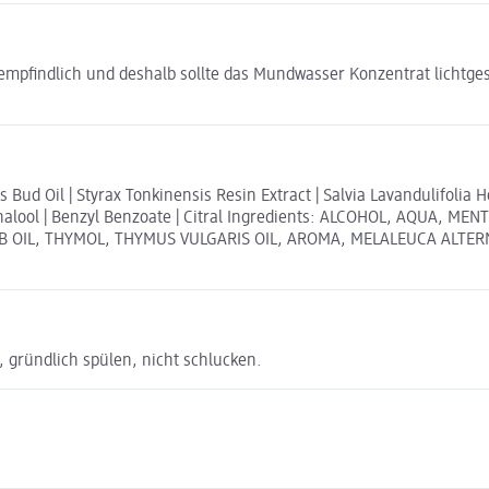
chtempfindlich und deshalb sollte das Mundwasser Konzentrat licht
s Bud Oil | Styrax Tonkinensis Resin Extract | Salvia Lavandulifolia 
 | Linalool | Benzyl Benzoate | Citral Ingredients: ALCOHOL, AQUA
RB OIL, THYMOL, THYMUS VULGARIS OIL, AROMA, MELALEUCA ALTER
 gründlich spülen, nicht schlucken.