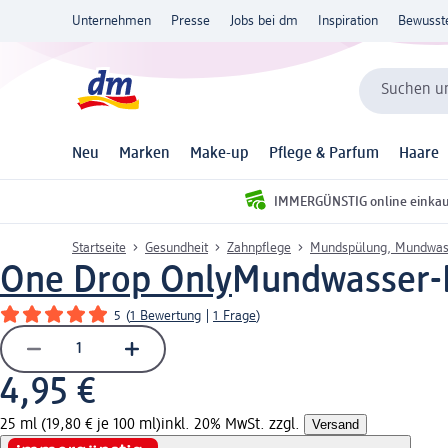
Unternehmen
Presse
Jobs bei dm
Inspiration
Bewusst
Suchen un
Neu
Marken
Make-up
Pflege & Parfum
Haare
IMMERGÜNSTIG online einka
Startseite
Gesundheit
Zahnpflege
Mundspülung, Mundwas
One Drop Only
Mundwasser-K
5
(
1 Bewertung
|
1 Frage
)
4,95 €
25 ml (19,80 € je 100 ml)
inkl. 20% MwSt. zzgl.
Versand