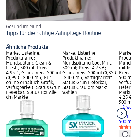
Gesund im Mund
Mi
Tipps für die richtige Zahnpflege-Routine
un
Ef
Ähnliche Produkte
Marke: Listerine;
Marke: Listerine;
Marke: L
Produktname:
Produktname:
Produkt
Mundspülung Clean &
Mundspülung Cool Mint,
Mundspü
Fresh, 500 ml; Preis:
500 ml; Preis: 4,25 €;
milder G
4,95 €; Grundpreis: 500 ml
Grundpreis: 500 ml (0,85 €
Preis: 4
(0,99 € je 100 ml); Nur
je 100 ml); Verfügbarkeit:
500 ml (0
online erhältlich Grafik;
Status Grün Lieferbar,
Verfügba
Verfügbarkeit: Status Grün
Status Grau dm Markt
Lieferba
Lieferbar, Status Rot Alle
wählen
Markt w
dm Märkte
4,25 €
500 ml (0
+ 2 weit
Listerine
Mint mil
500 ml
Hinw