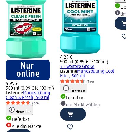
Liefe
dm Ma
4,25 €
500 ml (0,85 € je 100 ml)
+ 1 weitere Größe
Listerine
Mundspülung Cool
Mint, 500 ml
(544)
4,95 €
500 ml (0,99 € je 100 ml)
Hinweise
Listerine
Mundspülung
Clean & Fresh, 500 ml
Lieferbar
(224)
dm Markt wählen
Hinweise
Lieferbar
Alle dm Märkte