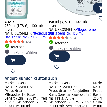
dm Ma
5,95 €
4,45 €
150 ml (3,97 € je 100 ml)
250 ml (1,78 € je 100 ml)
lavera
lavera
NATURKOSMETIK
Pflegecreme
NATURKOSMETIK
Pflegedusche
Basis Sensitiv, 150 ml
Basis Sensitiv 2in1, 250 ml
(215)
(75)
Lieferbar
Lieferbar
dm Markt wählen
dm Markt wählen
Andere Kunden kauften auch
Marke: lavera
Marke: lavera
Marke: l
NATURKOSMETIK;
NATURKOSMETIK;
NATURKO
Produktname:
Produktname: Bodylotion
Produktn
Pflegedusche Basis
Basis Sensitiv Express, 250
Basis Sen
Sensitiv 2in1, 250 ml; Preis:
ml; Preis: 7,15 €;
250 ml; P
4,45 €; Grundpreis: 250 ml
Grundpreis: 250 ml (2,86 €
Grundpre
(1,78 € je 100 ml);
je 100 ml); Verfügbarkeit:
je 100 ml