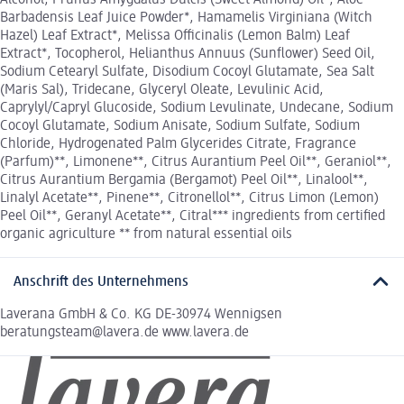
Alcohol, Prunus Amygdalus Dulcis (Sweet Almond) Oil*, Aloe
Barbadensis Leaf Juice Powder*, Hamamelis Virginiana (Witch
Hazel) Leaf Extract*, Melissa Officinalis (Lemon Balm) Leaf
Extract*, Tocopherol, Helianthus Annuus (Sunflower) Seed Oil,
Sodium Cetearyl Sulfate, Disodium Cocoyl Glutamate, Sea Salt
(Maris Sal), Tridecane, Glyceryl Oleate, Levulinic Acid,
Caprylyl/Capryl Glucoside, Sodium Levulinate, Undecane, Sodium
Cocoyl Glutamate, Sodium Anisate, Sodium Sulfate, Sodium
Chloride, Hydrogenated Palm Glycerides Citrate, Fragrance
(Parfum)**, Limonene**, Citrus Aurantium Peel Oil**, Geraniol**,
Citrus Aurantium Bergamia (Bergamot) Peel Oil**, Linalool**,
Linalyl Acetate**, Pinene**, Citronellol**, Citrus Limon (Lemon)
Peel Oil**, Geranyl Acetate**, Citral*** ingredients from certified
organic agriculture ** from natural essential oils
Anschrift des Unternehmens
Laverana GmbH & Co. KG DE-30974 Wennigsen
beratungsteam@lavera.de www.lavera.de