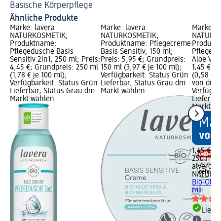
Basische Körperpflege
5 
Ähnliche Produkte
Marke: lavera
Marke: lavera
Marke: a
NATURKOSMETIK;
NATURKOSMETIK;
NATURKO
Produktname:
Produktname: Pflegecreme
Produkt
Pflegedusche Basis
Basis Sensitiv, 150 ml;
Pflegedu
Sensitiv 2in1, 250 ml; Preis:
Preis: 5,95 €; Grundpreis:
Aloe Vera
4,45 €; Grundpreis: 250 ml
150 ml (3,97 € je 100 ml);
1,45 €; 
(1,78 € je 100 ml);
Verfügbarkeit: Status Grün
(0,58 € j
Verfügbarkeit: Status Grün
Lieferbar, Status Grau dm
von dm G
Lieferbar, Status Grau dm
Markt wählen
Verfügba
Markt wählen
Lieferba
Markt w
1,45 €
250 ml (0
alverde
NATURK
Bio-Olive
ml
Liefe