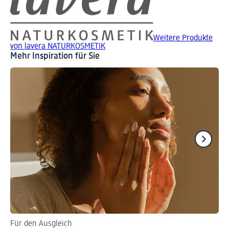
Weitere Produkte
von lavera NATURKOSMETIK
Mehr Inspiration für Sie
Für den Ausgleich
Id