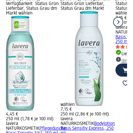
Verfügbarkeit: Status Grün
Status Grün Lieferbar,
Status G
Lieferbar, Status Grau dm
Status Grau dm Markt
Status G
Markt wählen
wählen
7,15 €
250 ml (2
lavera
NATURK
Basis Sen
250 ml
Liefe
dm Ma
wählen
7,15 €
4,45 €
250 ml (2,86 € je 100 ml)
250 ml (1,78 € je 100 ml)
lavera
lavera
NATURKOSMETIK
Bodylotion
NATURKOSMETIK
Pflegedusche
Basis Sensitiv Express, 250