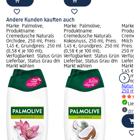
Andere Kunden kauften auch
Marke: Palmolive;
Marke: Palmolive;
Marke: P
Produktname:
Produktname:
Produkt
Cremedusche Naturals
Cremedusche Naturals
Cremedu
Orchidee, 250 ml; Preis:
Kokosnuss, 250 ml; Preis:
Milch & 
1,45 €; Grundpreis: 250 ml
1,45 €; Grundpreis: 250 ml
Preis: 1,
(0,58 € je 100 ml);
(0,58 € je 100 ml);
250 ml (0
Verfügbarkeit: Status Grün
Verfügbarkeit: Status Grün
Verfügba
Lieferbar, Status Grau dm
Lieferbar, Status Grau dm
Lieferba
Markt wählen
Markt wählen
Markt w
1,45 €
250 ml (0
Palmoliv
Naturals
250 ml
Liefe
dm Ma