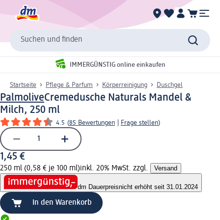
Suchen und finden
IMMERGÜNSTIG online einkaufen
Startseite
Pflege & Parfum
Körperreinigung
Duschgel
Palmolive
Cremedusche Naturals Mandel &
Milch, 250 ml
4.5
(
85 Bewertungen
|
Frage stellen
)
1,45 €
250 ml (0,58 € je 100 ml)
inkl. 20% MwSt. zzgl.
Versand
dm Dauerpreis
nicht erhöht seit 31.01.2024
In den Warenkorb