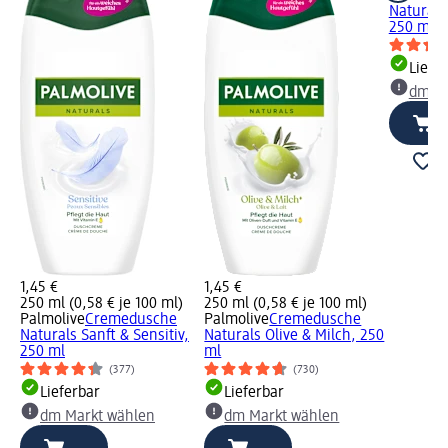
Naturals
250 ml
Liefe
dm Ma
1,45 €
1,45 €
250 ml (0,58 € je 100 ml)
250 ml (0,58 € je 100 ml)
Palmolive
Cremedusche
Palmolive
Cremedusche
Naturals Sanft & Sensitiv,
Naturals Olive & Milch, 250
250 ml
ml
(377)
(730)
Lieferbar
Lieferbar
dm Markt wählen
dm Markt wählen