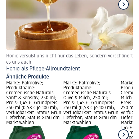
Honig versüßt uns nicht nur das Leben, sondern verschönert
Au
es uns auch.
Sc
Honig als Pflege-Allroundtalent
Ähnliche Produkte
Marke: Palmolive;
Marke: Palmolive;
Marke: P
Produktname:
Produktname:
Produkt
Cremedusche Naturals
Cremedusche Naturals
Cremedu
Sanft & Sensitiv, 250 ml;
Olive & Milch, 250 ml;
Milch & 
Preis: 1,45 €; Grundpreis:
Preis: 1,45 €; Grundpreis:
Preis: 1,
250 ml (0,58 € je 100 ml);
250 ml (0,58 € je 100 ml);
250 ml (0
Verfügbarkeit: Status Grün
Verfügbarkeit: Status Grün
Verfügba
Lieferbar, Status Grau dm
Lieferbar, Status Grau dm
Lieferba
Markt wählen
Markt wählen
Markt w
1,45 €
250 ml (0
Palmoliv