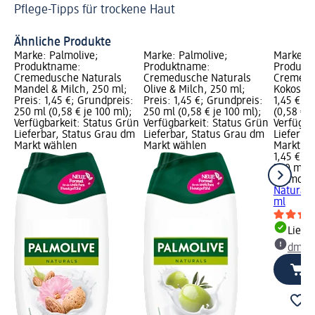
Pflege-Tipps für trockene Haut
es
Ho
Ähnliche Produkte
Marke: Palmolive;
Marke: Palmolive;
Marke: P
Produktname:
Produktname:
Produkt
Cremedusche Naturals
Cremedusche Naturals
Cremedu
Mandel & Milch, 250 ml;
Olive & Milch, 250 ml;
Kokosnus
Preis: 1,45 €; Grundpreis:
Preis: 1,45 €; Grundpreis:
1,45 €; 
250 ml (0,58 € je 100 ml);
250 ml (0,58 € je 100 ml);
(0,58 € j
Verfügbarkeit: Status Grün
Verfügbarkeit: Status Grün
Verfügba
Lieferbar, Status Grau dm
Lieferbar, Status Grau dm
Lieferba
Markt wählen
Markt wählen
Markt w
1,45 €
250 ml (0
Palmoliv
Naturals
ml
Liefe
dm Ma