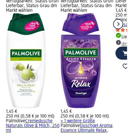
Verfügbarkeit: Status Grün
Verfügbarkeit: Status Grün
Lieferba
Lieferbar, Status Grau dm
Lieferbar, Status Grau dm
Markt w
Markt wählen
Markt wählen
1,45 €
250 ml (0
Palmoliv
Massage
Liefe
dm Ma
1,45 €
1,45 €
250 ml (0,58 € je 100 ml)
250 ml (0,58 € je 100 ml)
Palmolive
Cremedusche
+ 1 weitere Größe
Naturals Olive & Milch, 250
Palmolive
Duschgel Aroma
ml
Essence Ultimate Relax,