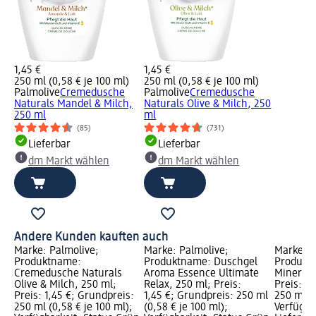
1,45 €
1,45 €
250 ml (0,58 € je 100 ml)
250 ml (0,58 € je 100 ml)
Palmolive
Cremedusche
Palmolive
Cremedusche
Naturals Mandel & Milch,
Naturals Olive & Milch, 250
250 ml
ml
(85)
(731)
Lieferbar
Lieferbar
dm Markt wählen
dm Markt wählen
Andere Kunden kauften auch
Marke: Palmolive;
Marke: Palmolive;
Marke: P
Produktname:
Produktname: Duschgel
Produkt
Cremedusche Naturals
Aroma Essence Ultimate
Mineral 
Olive & Milch, 250 ml;
Relax, 250 ml; Preis:
Preis: 1,
Preis: 1,45 €; Grundpreis:
1,45 €; Grundpreis: 250 ml
250 ml (0
250 ml (0,58 € je 100 ml);
(0,58 € je 100 ml);
Verfügba