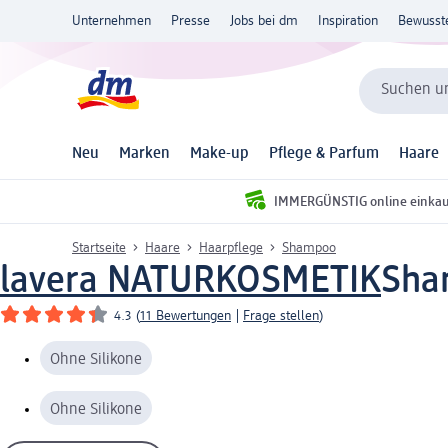
Unternehmen
Presse
Jobs bei dm
Inspiration
Bewusst
Suchen un
Neu
Marken
Make-up
Pflege & Parfum
Haare
IMMERGÜNSTIG online einka
Startseite
Haare
Haarpflege
Shampoo
lavera NATURKOSMETIK
Sha
4.3
(
11 Bewertungen
|
Frage stellen
)
Ohne Silikone
Ohne Silikone