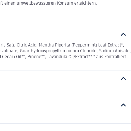
haft einen umweltbewussteren Konsum erleichtern.
s Sal), Citric Acid, Mentha Piperita (Peppermint) Leaf Extract*,
m Levulinate, Guar Hydroxypropyltrimonium Chloride, Sodium Anisate,
edar) Oil**, Pinene**, Lavandula Oil/Extract** * aus kontrolliert