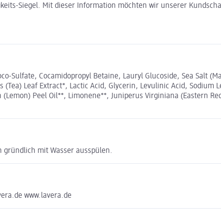
gkeits-Siegel. Mit dieser Information möchten wir unserer Kundsc
o-Sulfate, Cocamidopropyl Betaine, Lauryl Glucoside, Sea Salt (Mari
s (Tea) Leaf Extract*, Lactic Acid, Glycerin, Levulinic Acid, Sodiu
 (Lemon) Peel Oil**, Limonene**, Juniperus Virginiana (Eastern Red C
gründlich mit Wasser ausspülen.
era.de www.lavera.de