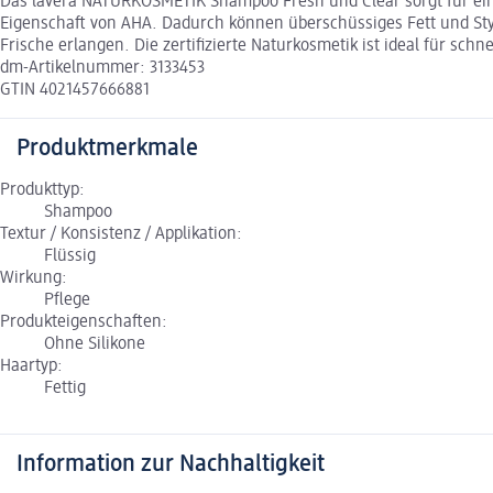
Das lavera NATURKOSMETIK Shampoo Fresh und Clear sorgt für eine
Eigenschaft von AHA. Dadurch können überschüssiges Fett und Styl
Frische erlangen. Die zertifizierte Naturkosmetik ist ideal für sch
dm-Artikelnummer: 3133453
GTIN 4021457666881
Produktmerkmale
Produkttyp:
Shampoo
Textur / Konsistenz / Applikation:
Flüssig
Wirkung:
Pflege
Produkteigenschaften:
Ohne Silikone
Haartyp:
Fettig
Information zur Nachhaltigkeit