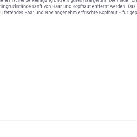
 erfrischende Reinigung und ein gutes Haargefühl. Die milde For
ingrückstände sanft von Haar und Kopfhaut entfernt werden. Das H
nell fettendes Haar und eine angenehm erfrischte Kopfhaut – für gep