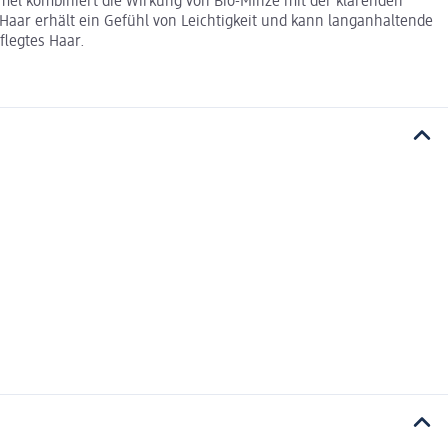
mel kombiniert die Wirkung von Bio-Minze mit der klärenden
aar erhält ein Gefühl von Leichtigkeit und kann langanhaltende
flegtes Haar.