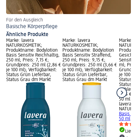
Für den Ausgleich
Ba
Basische Körperpflege
Na
Ähnliche Produkte
Marke: lavera
Marke: lavera
Marke: l
NATURKOSMETIK;
NATURKOSMETIK;
NATURKO
Produktname: Bodylotion
Produktname: Bodylotion
Produkt
Basis Sensitiv Reichhaltig,
Basis Sensitiv Straffend,
Gesichts
250 ml; Preis: 7,15 €;
250 ml; Preis: 9,15 €;
Sensitiv 
Grundpreis: 250 ml (2,86 €
Grundpreis: 250 ml (3,66 €
ml; Preis
je 100 ml); Verfügbarkeit:
je 100 ml); Verfügbarkeit:
Grundpre
Status Grün Lieferbar,
Status Grün Lieferbar,
je 100 ml
Status Grau dm Markt
Status Grau dm Markt
Status G
Status G
wählen
8,95 €
50 ml (17
lavera
NATURK
Basis Sen
50 ml
Liefe