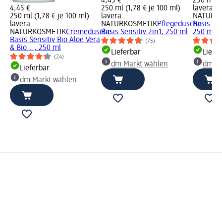
4,45 €
250 ml (2
4,45 €
250 ml (1,78 € je 100 ml)
lavera
250 ml (1,78 € je 100 ml)
lavera
NATURK
lavera
NATURKOSMETIK
Pflegedusche
Basis Sen
NATURKOSMETIK
Cremedusche
Basis Sensitiv 2in1, 250 ml
250 ml
Basis Sensitiv Bio Aloe Vera
(75)
& Bio..., 250 ml
Lieferbar
Liefe
(24)
dm Markt wählen
dm Ma
Lieferbar
dm Markt wählen