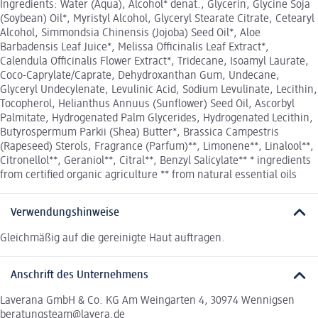
Ingredients: Water (Aqua), Alcohol* denat., Glycerin, Glycine Soja
(Soybean) Oil*, Myristyl Alcohol, Glyceryl Stearate Citrate, Cetearyl
Alcohol, Simmondsia Chinensis (Jojoba) Seed Oil*, Aloe
Barbadensis Leaf Juice*, Melissa Officinalis Leaf Extract*,
Calendula Officinalis Flower Extract*, Tridecane, Isoamyl Laurate,
Coco-Caprylate/Caprate, Dehydroxanthan Gum, Undecane,
Glyceryl Undecylenate, Levulinic Acid, Sodium Levulinate, Lecithin,
Tocopherol, Helianthus Annuus (Sunflower) Seed Oil, Ascorbyl
Palmitate, Hydrogenated Palm Glycerides, Hydrogenated Lecithin,
Butyrospermum Parkii (Shea) Butter*, Brassica Campestris
(Rapeseed) Sterols, Fragrance (Parfum)**, Limonene**, Linalool**,
Citronellol**, Geraniol**, Citral**, Benzyl Salicylate** * ingredients
from certified organic agriculture ** from natural essential oils
Verwendungshinweise
Gleichmäßig auf die gereinigte Haut auftragen.
Anschrift des Unternehmens
Laverana GmbH & Co. KG Am Weingarten 4, 30974 Wennigsen
beratungsteam@lavera.de