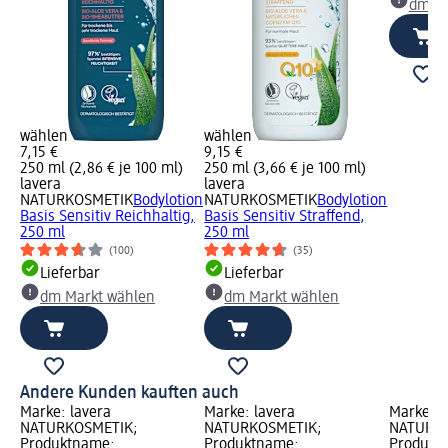
dm Ma
wählen
wählen
7,15 €
9,15 €
250 ml (2,86 € je 100 ml)
250 ml (3,66 € je 100 ml)
lavera
lavera
NATURKOSMETIK
Bodylotion
NATURKOSMETIK
Bodylotion
Basis Sensitiv Reichhaltig,
Basis Sensitiv Straffend,
250 ml
250 ml
(100)
(35)
Lieferbar
Lieferbar
dm Markt wählen
dm Markt wählen
Andere Kunden kauften auch
Marke: lavera
Marke: lavera
Marke: l
NATURKOSMETIK;
NATURKOSMETIK;
NATURKO
Produktname:
Produktname:
Produktn