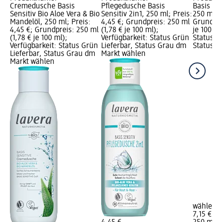
Cremedusche Basis
Pflegedusche Basis
Basis Sen
Sensitiv Bio Aloe Vera & Bio
Sensitiv 2in1, 250 ml; Preis:
250 ml; P
Mandelöl, 250 ml; Preis:
4,45 €; Grundpreis: 250 ml
Grundpre
4,45 €; Grundpreis: 250 ml
(1,78 € je 100 ml);
je 100 ml
(1,78 € je 100 ml);
Verfügbarkeit: Status Grün
Status G
Verfügbarkeit: Status Grün
Lieferbar, Status Grau dm
Status G
Lieferbar, Status Grau dm
Markt wählen
Markt wählen
wählen
7,15 €