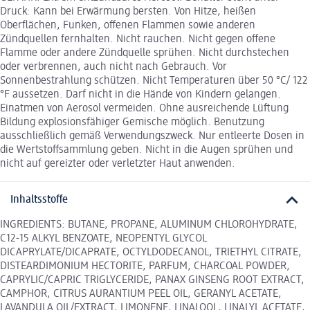
Druck: Kann bei Erwärmung bersten. Von Hitze, heißen
Oberflächen, Funken, offenen Flammen sowie anderen
Zündquellen fernhalten. Nicht rauchen. Nicht gegen offene
Flamme oder andere Zündquelle sprühen. Nicht durchstechen
oder verbrennen, auch nicht nach Gebrauch. Vor
Sonnenbestrahlung schützen. Nicht Temperaturen über 50 °C/ 122
°F aussetzen. Darf nicht in die Hände von Kindern gelangen.
Einatmen von Aerosol vermeiden. Ohne ausreichende Lüftung
Bildung explosionsfähiger Gemische möglich. Benutzung
ausschließlich gemäß Verwendungszweck. Nur entleerte Dosen in
die Wertstoffsammlung geben. Nicht in die Augen sprühen und
nicht auf gereizter oder verletzter Haut anwenden.
Inhaltsstoffe
INGREDIENTS: BUTANE, PROPANE, ALUMINUM CHLOROHYDRATE,
C12-15 ALKYL BENZOATE, NEOPENTYL GLYCOL
DICAPRYLATE/DICAPRATE, OCTYLDODECANOL, TRIETHYL CITRATE,
DISTEARDIMONIUM HECTORITE, PARFUM, CHARCOAL POWDER,
CAPRYLIC/CAPRIC TRIGLYCERIDE, PANAX GINSENG ROOT EXTRACT,
CAMPHOR, CITRUS AURANTIUM PEEL OIL, GERANYL ACETATE,
LAVANDULA OIL/EXTRACT, LIMONENE, LINALOOL, LINALYL ACETATE,