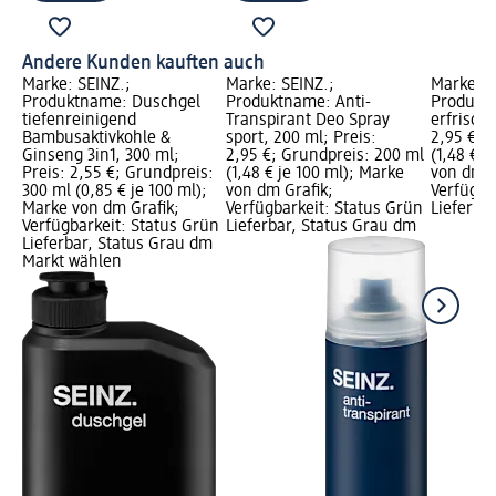
Andere Kunden kauften auch
Marke: SEINZ.;
Marke: SEINZ.;
Marke: S
Produktname: Duschgel
Produktname: Anti-
Produkt
tiefenreinigend
Transpirant Deo Spray
erfrisch
Bambusaktivkohle &
sport, 200 ml; Preis:
2,95 €; 
Ginseng 3in1, 300 ml;
2,95 €; Grundpreis: 200 ml
(1,48 € j
Preis: 2,55 €; Grundpreis:
(1,48 € je 100 ml); Marke
von dm G
300 ml (0,85 € je 100 ml);
von dm Grafik;
Verfügba
Marke von dm Grafik;
Verfügbarkeit: Status Grün
Lieferba
Verfügbarkeit: Status Grün
Lieferbar, Status Grau dm
Lieferbar, Status Grau dm
Markt wählen