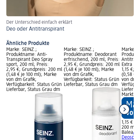
Der Unterschied einfach erklärt
Kle
Deo oder Antitranspirant
No
Ähnliche Produkte
Marke: SEINZ.;
Marke: SEINZ.;
Marke: B
Produktname: Anti-
Produktname: Deodorant
Produkt
Transpirant Deo Spray
erfrischend, 200 ml; Preis:
Antitran
sport, 200 ml; Preis:
2,95 €; Grundpreis: 200 ml
Extra Dry
2,95 €; Grundpreis: 200 ml
(1,48 € je 100 ml); Marke
1,15 €; 
(1,48 € je 100 ml); Marke
von dm Grafik;
(0,58 € j
von dm Grafik;
Verfügbarkeit: Status Grün
von dm G
Verfügbarkeit: Status Grün
Lieferbar, Status Grau dm
Verfügba
Lieferbar, Status Grau dm
Lieferba
Markt w
1,15 €
200 ml (0
Balea
Ant
Deospray