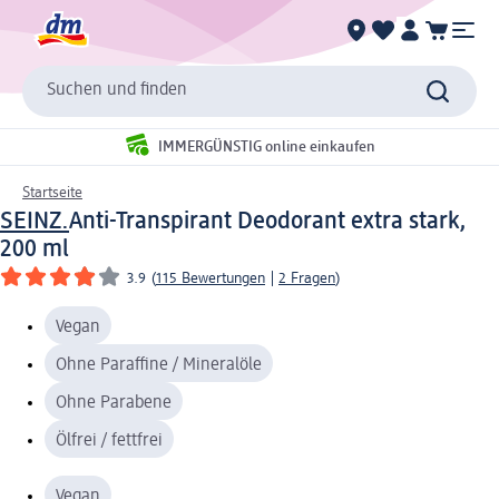
Suchen und finden
IMMERGÜNSTIG online einkaufen
Startseite
SEINZ.
Anti-Transpirant Deodorant extra stark,
200 ml
3.9
(
115 Bewertungen
|
2 Fragen
)
Vegan
Ohne Paraffine / Mineralöle
Ohne Parabene
Ölfrei / fettfrei
Vegan