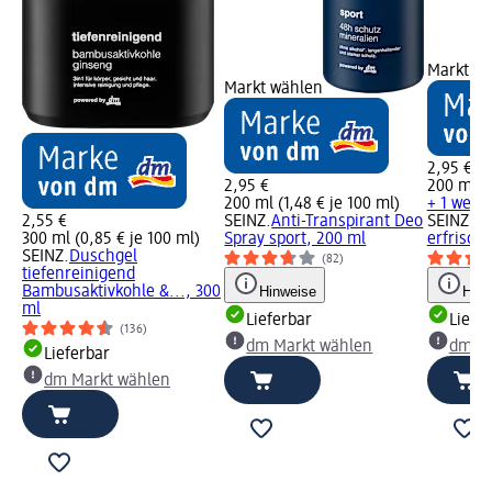
Markt w
Markt wählen
2,95 €
2,95 €
200 ml (1
200 ml (1,48 € je 100 ml)
+ 1 weit
2,55 €
SEINZ.
Anti-Transpirant Deo
SEINZ.
De
300 ml (0,85 € je 100 ml)
Spray sport, 200 ml
erfrisch
SEINZ.
Duschgel
(82)
tiefenreinigend
Bambusaktivkohle &..., 300
Hinweise
Hinw
ml
Lieferbar
Liefe
(136)
dm Markt wählen
dm Ma
Lieferbar
dm Markt wählen