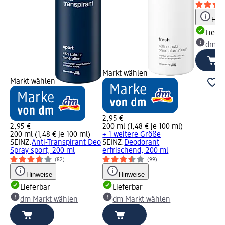
Hinw
Liefe
dm Ma
Markt wählen
Markt wählen
2,95 €
2,95 €
200 ml (1,48 € je 100 ml)
200 ml (1,48 € je 100 ml)
+ 1 weitere Größe
SEINZ.
Anti-Transpirant Deo
SEINZ.
Deodorant
Spray sport, 200 ml
erfrischend, 200 ml
(82)
(99)
Hinweise
Hinweise
Lieferbar
Lieferbar
dm Markt wählen
dm Markt wählen