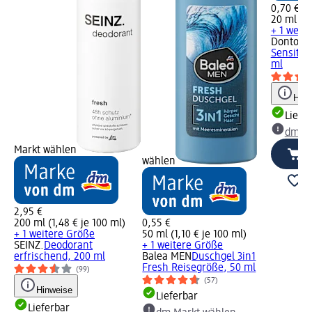
0,70 €
20 ml (3,
+ 1 weit
Dontode
Sensitiv
ml
Hinw
Liefe
dm Ma
Markt wählen
wählen
2,95 €
200 ml (1,48 € je 100 ml)
0,55 €
+ 1 weitere Größe
50 ml (1,10 € je 100 ml)
SEINZ.
Deodorant
+ 1 weitere Größe
erfrischend, 200 ml
Balea MEN
Duschgel 3in1
Fresh Reisegröße, 50 ml
(99)
(57)
Hinweise
Lieferbar
Lieferbar