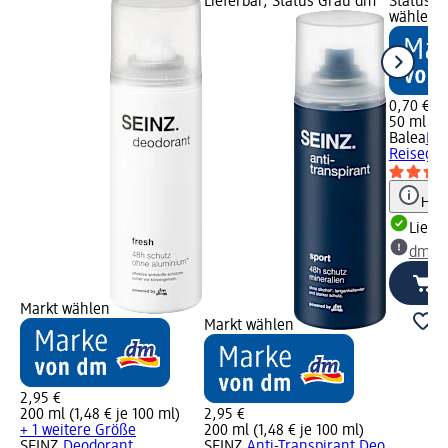
Lieferbar, Status Grau dm
Status G
wählen
0,70 €
50 ml (1,
Balea
Deo
Reisegrö
Hinw
Liefe
dm Ma
Markt wählen
Markt wählen
2,95 €
200 ml (1,48 € je 100 ml)
2,95 €
+ 1 weitere Größe
200 ml (1,48 € je 100 ml)
SEINZ.
Deodorant
SEINZ.
Anti-Transpirant Deo