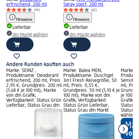
erfrischend, 200 ml
Spray sport, 200 ml
(99)
(82)
Hinweise
Hinweise
Lieferbar
Lieferbar
dm Markt wählen
dm Markt wählen
Andere Kunden kauften auch
Marke: SEINZ.;
Marke: Balea MEN;
Marke: D
Produktname: Deodorant
Produktname: Duschgel
Produkt
erfrischend, 200 ml; Preis:
3in1 Fresh Reisegröße, 50
Sensitiv
2,95 €; Grundpreis: 200 ml
ml; Preis: 0,55 €;
ml; Preis
(1,48 € je 100 ml); Marke
Grundpreis: 50 ml (1,10 € je
Grundpre
von dm Grafik;
100 ml); Marke von dm
je 100 m
Verfügbarkeit: Status Grün
Grafik; Verfügbarkeit:
Grafik; V
Lieferbar, Status Grau dm
Status Grün Lieferbar,
Status G
Status Grau dm Markt
Status G
wählen