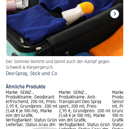
Der Sommer kommt und damit auch der Kampf gegen
Fin
Schweiß & Körpergeruch.
De
Deo-Spray, Stick und Co
Ähnliche Produkte
Marke: SEINZ.;
Marke: SEINZ.;
Marke: B
Produktname: Deodorant
Produktname: Anti-
Produkt
erfrischend, 200 ml; Preis:
Transpirant Deo Spray
Sensitiv
2,95 €; Grundpreis: 200 ml
sport, 200 ml; Preis:
ml; Preis
(1,48 € je 100 ml); Marke
2,95 €; Grundpreis: 200 ml
Grundprei
von dm Grafik;
(1,48 € je 100 ml); Marke
100 ml);
Verfügbarkeit: Status Grün
von dm Grafik;
Grafik; V
Lieferbar, Status Grau dm
Verfügbarkeit: Status Grün
Status G