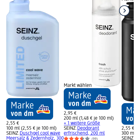
Markt wählen
2,95 €
200 ml (1,48 € je 100 ml)
2,55 €
+ 1 weitere Größe
100 ml (2,55 € je 100 ml)
SEINZ.
Deodorant
2,55 €
SEINZ.
Duschgel cool wave
erfrischend, 200 ml
300 ml (0
Meersalz & Zedernholz, 300
SEINZ.
Du
(99)