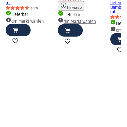
ml
tiefenre
Hinweise
Bambusak
(109)
ml
Lieferbar
Lieferbar
dm Markt wählen
dm Markt wählen
Liefe
dm Ma