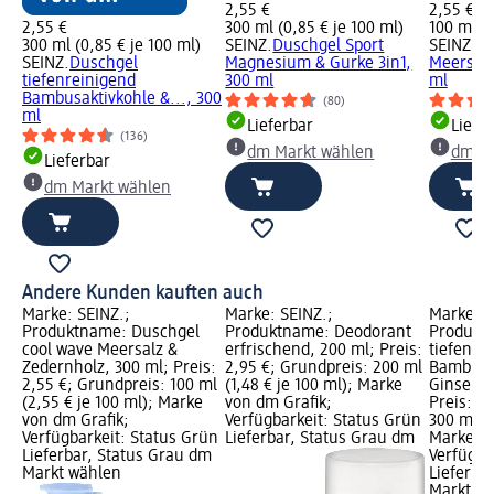
2,55 €
2,55 €
2,55 €
300 ml (0,85 € je 100 ml)
100 ml (2
300 ml (0,85 € je 100 ml)
SEINZ.
Duschgel Sport
SEINZ.
Du
SEINZ.
Duschgel
Magnesium & Gurke 3in1,
Meersalz
tiefenreinigend
300 ml
ml
Bambusaktivkohle &..., 300
(80)
ml
Lieferbar
Liefe
(136)
dm Markt wählen
dm Ma
Lieferbar
dm Markt wählen
Andere Kunden kauften auch
Marke: SEINZ.;
Marke: SEINZ.;
Marke: S
Produktname: Duschgel
Produktname: Deodorant
Produkt
cool wave Meersalz &
erfrischend, 200 ml; Preis:
tiefenre
Zedernholz, 300 ml; Preis:
2,95 €; Grundpreis: 200 ml
Bambusa
2,55 €; Grundpreis: 100 ml
(1,48 € je 100 ml); Marke
Ginseng 
(2,55 € je 100 ml); Marke
von dm Grafik;
Preis: 2
von dm Grafik;
Verfügbarkeit: Status Grün
300 ml (0
Verfügbarkeit: Status Grün
Lieferbar, Status Grau dm
Marke vo
Lieferbar, Status Grau dm
Verfügba
Markt wählen
Lieferba
Markt w