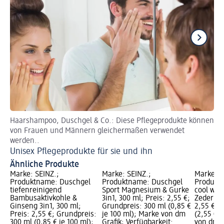
Haarshampoo, Duschgel & Co.: Diese Pflegeprodukte können
Ti
von Frauen und Männern gleichermaßen verwendet
Ak
werden..
Unisex Pflegeprodukte für sie und ihn
Ähnliche Produkte
Marke: SEINZ.;
Marke: SEINZ.;
Marke: S
Produktname: Duschgel
Produktname: Duschgel
Produkt
tiefenreinigend
Sport Magnesium & Gurke
cool wav
Bambusaktivkohle &
3in1, 300 ml; Preis: 2,55 €;
Zedernho
Ginseng 3in1, 300 ml;
Grundpreis: 300 ml (0,85 €
2,55 €; 
Preis: 2,55 €; Grundpreis:
je 100 ml); Marke von dm
(2,55 € j
300 ml (0,85 € je 100 ml);
Grafik; Verfügbarkeit:
von dm G