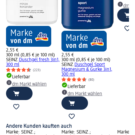
dm Ma
2,55 €
300 ml (0,85 € je 100 ml)
2,55 €
SEINZ.
Duschgel fresh 3in1,
300 ml (0,85 € je 100 ml)
300 ml
SEINZ.
Duschgel Sport
Magnesium & Gurke 3in1,
(223)
300 ml
Lieferbar
(80)
dm Markt wählen
Lieferbar
dm Markt wählen
Andere Kunden kauften auch
Marke: SEINZ.;
Marke: SEINZ.;
Marke: S