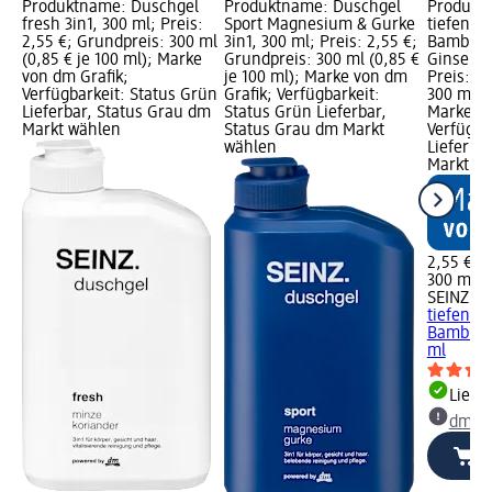
Produktname: Duschgel
Produktname: Duschgel
Produkt
fresh 3in1, 300 ml; Preis:
Sport Magnesium & Gurke
tiefenre
2,55 €; Grundpreis: 300 ml
3in1, 300 ml; Preis: 2,55 €;
Bambusa
(0,85 € je 100 ml); Marke
Grundpreis: 300 ml (0,85 €
Ginseng 
von dm Grafik;
je 100 ml); Marke von dm
Preis: 2
Verfügbarkeit: Status Grün
Grafik; Verfügbarkeit:
300 ml (0
Lieferbar, Status Grau dm
Status Grün Lieferbar,
Marke vo
Markt wählen
Status Grau dm Markt
Verfügba
wählen
Lieferba
Markt w
2,55 €
300 ml (0
SEINZ.
Du
tiefenre
Bambusak
ml
Liefe
dm Ma