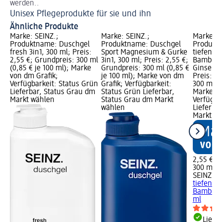
werden..
Unisex Pflegeprodukte für sie und ihn
Ähnliche Produkte
Marke: SEINZ.;
Marke: SEINZ.;
Marke: S
Produktname: Duschgel
Produktname: Duschgel
Produkt
fresh 3in1, 300 ml; Preis:
Sport Magnesium & Gurke
tiefenre
2,55 €; Grundpreis: 300 ml
3in1, 300 ml; Preis: 2,55 €;
Bambusa
(0,85 € je 100 ml); Marke
Grundpreis: 300 ml (0,85 €
Ginseng 
von dm Grafik;
je 100 ml); Marke von dm
Preis: 2
Verfügbarkeit: Status Grün
Grafik; Verfügbarkeit:
300 ml (0
Lieferbar, Status Grau dm
Status Grün Lieferbar,
Marke vo
Markt wählen
Status Grau dm Markt
Verfügba
wählen
Lieferba
Markt w
2,55 €
300 ml (0
SEINZ.
Du
tiefenre
Bambusak
ml
Liefe