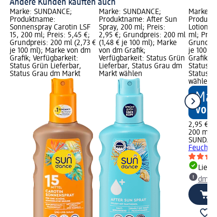
Andere Kunden kauften auch
Marke: SUNDANCE;
Marke: SUNDANCE;
Marke: 
Produktname:
Produktname: After Sun
Produktn
Sonnenspray Carotin LSF
Spray, 200 ml; Preis:
Lotion F
15, 200 ml; Preis: 5,45 €;
2,95 €; Grundpreis: 200 ml
ml; Preis
Grundpreis: 200 ml (2,73 €
(1,48 € je 100 ml); Marke
Grundpre
je 100 ml); Marke von dm
von dm Grafik;
je 100 m
Grafik; Verfügbarkeit:
Verfügbarkeit: Status Grün
Grafik; V
Status Grün Lieferbar,
Lieferbar, Status Grau dm
Status G
Status Grau dm Markt
Markt wählen
Status G
wählen
2,95 €
200 ml (1
SUNDAN
Feuchtig
Liefe
dm Ma