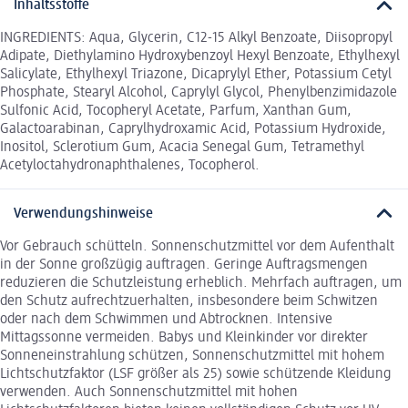
Inhaltsstoffe
INGREDIENTS: Aqua, Glycerin, C12-15 Alkyl Benzoate, Diisopropyl
Adipate, Diethylamino Hydroxybenzoyl Hexyl Benzoate, Ethylhexyl
Salicylate, Ethylhexyl Triazone, Dicaprylyl Ether, Potassium Cetyl
Phosphate, Stearyl Alcohol, Caprylyl Glycol, Phenylbenzimidazole
Sulfonic Acid, Tocopheryl Acetate, Parfum, Xanthan Gum,
Galactoarabinan, Caprylhydroxamic Acid, Potassium Hydroxide,
Inositol, Sclerotium Gum, Acacia Senegal Gum, Tetramethyl
Acetyloctahydronaphthalenes, Tocopherol.
Verwendungshinweise
Vor Gebrauch schütteln. Sonnenschutzmittel vor dem Aufenthalt
in der Sonne großzügig auftragen. Geringe Auftragsmengen
reduzieren die Schutzleistung erheblich. Mehrfach auftragen, um
den Schutz aufrechtzuerhalten, insbesondere beim Schwitzen
oder nach dem Schwimmen und Abtrocknen. Intensive
Mittagssonne vermeiden. Babys und Kleinkinder vor direkter
Sonneneinstrahlung schützen, Sonnenschutzmittel mit hohem
Lichtschutzfaktor (LSF größer als 25) sowie schützende Kleidung
verwenden. Auch Sonnenschutzmittel mit hohen