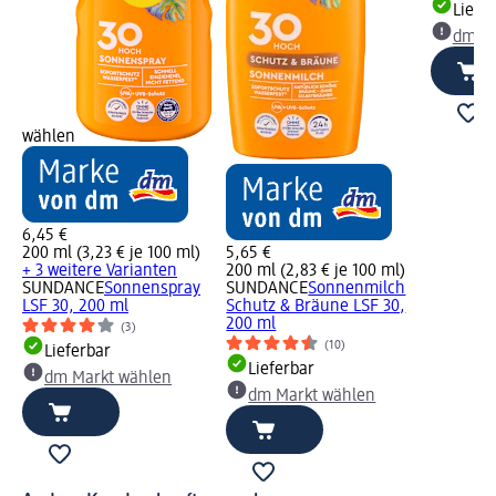
Liefe
dm Ma
wählen
6,45 €
200 ml (3,23 € je 100 ml)
5,65 €
+ 3 weitere Varianten
200 ml (2,83 € je 100 ml)
SUNDANCE
Sonnenspray
SUNDANCE
Sonnenmilch
LSF 30, 200 ml
Schutz & Bräune LSF 30,
200 ml
(3)
(10)
Lieferbar
Lieferbar
dm Markt wählen
dm Markt wählen