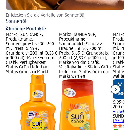
Entdecken Sie die Vorteile von Sonnenöl!
Fi
Sonnenöl
Se
Ähnliche Produkte
Marke: SUNDANCE;
Marke: SUNDANCE;
Marke: 
Produktname:
Produktname:
Produkt
Sonnenspray LSF 30, 200
Sonnenmilch Schutz &
Sonnensp
ml; Preis: 6,45 €;
Bräune LSF 30, 200 ml;
ml; Preis
Grundpreis: 200 ml (3,23 €
Preis: 5,65 €; Grundpreis:
Grundpre
je 100 ml); Marke von dm
200 ml (2,83 € je 100 ml);
je 100 m
Grafik; Verfügbarkeit:
Marke von dm Grafik;
Grafik; V
Status Grün Lieferbar,
Verfügbarkeit: Status Grün
Status G
Status Grau dm Markt
Lieferbar, Status Grau dm
Status G
Markt wählen
wählen
6,95 €
200 ml (3
+ 3 weit
SUNDAN
LSF 50+,