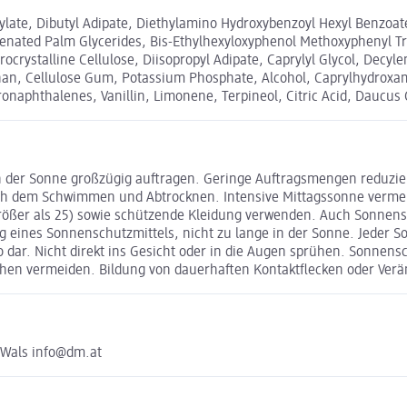
icylate, Dibutyl Adipate, Diethylamino Hydroxybenzoyl Hexyl Benzoat
ogenated Palm Glycerides, Bis-Ethylhexyloxyphenol Methoxyphenyl Tr
rystalline Cellulose, Diisopropyl Adipate, Caprylyl Glycol, Decy
nan, Cellulose Gum, Potassium Phosphate, Alcohol, Caprylhydroxamic
naphthalenes, Vanillin, Limonene, Terpineol, Citric Acid, Daucus C
n der Sonne großzügig auftragen. Geringe Auftragsmengen reduzie
ch dem Schwimmen und Abtrocknen. Intensive Mittagssonne vermeid
rößer als 25) sowie schützende Kleidung verwenden. Auch Sonnens
ng eines Sonnenschutzmittels, nicht zu lange in der Sonne. Jeder 
dar. Nicht direkt ins Gesicht oder in die Augen sprühen. Sonnensc
lächen vermeiden. Bildung von dauerhaften Kontaktflecken oder Ve
 Wals info@dm.at