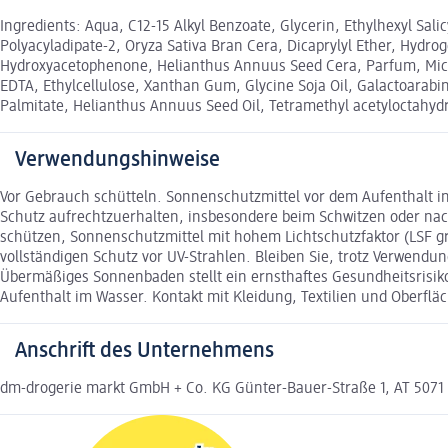
Ingredients: Aqua, C12-15 Alkyl Benzoate, Glycerin, Ethylhexyl Sal
Polyacyladipate-2, Oryza Sativa Bran Cera, Dicaprylyl Ether, Hydr
Hydroxyacetophenone, Helianthus Annuus Seed Cera, Parfum, Microc
EDTA, Ethylcellulose, Xanthan Gum, Glycine Soja Oil, Galactoarabi
Palmitate, Helianthus Annuus Seed Oil, Tetramethyl acetyloctahydro
Verwendungshinweise
Vor Gebrauch schütteln. Sonnenschutzmittel vor dem Aufenthalt i
Schutz aufrechtzuerhalten, insbesondere beim Schwitzen oder na
schützen, Sonnenschutzmittel mit hohem Lichtschutzfaktor (LSF g
vollständigen Schutz vor UV-Strahlen. Bleiben Sie, trotz Verwendu
Übermäßiges Sonnenbaden stellt ein ernsthaftes Gesundheitsrisiko 
Aufenthalt im Wasser. Kontakt mit Kleidung, Textilien und Oberf
Anschrift des Unternehmens
dm-drogerie markt GmbH + Co. KG Günter-Bauer-Straße 1, AT 5071