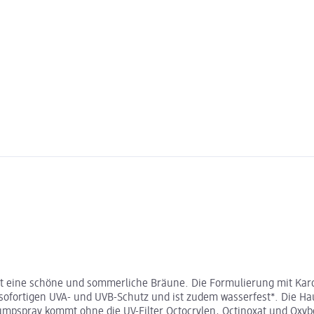
t eine schöne und sommerliche Bräune. Die Formulierung mit Karot
sofortigen UVA- und UVB-Schutz und ist zudem wasserfest*. Die Hau
umpspray kommt ohne die UV-Filter Octocrylen, Octinoxat und Oxy