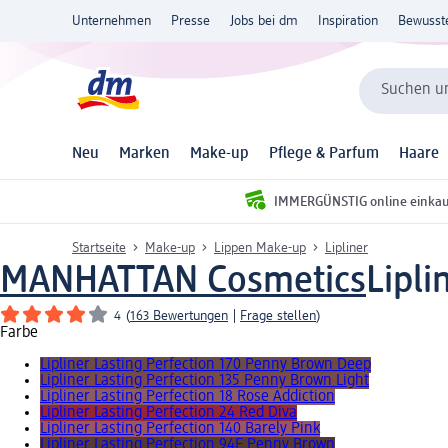
Unternehmen
Presse
Jobs bei dm
Inspiration
Bewusst
Suchen un
Neu
Marken
Make-up
Pflege & Parfum
Haare
IMMERGÜNSTIG online einka
Startseite
Make-up
Lippen Make-up
Lipliner
MANHATTAN Cosmetics
Lipli
4
(
163 Bewertungen
|
Frage stellen
)
Farbe
Lipliner Lasting Perfection 170 Penny Brown Deep
Lipliner Lasting Perfection 135 Penny Brown Light
Lipliner Lasting Perfection 18 Rose Addiction
Lipliner Lasting Perfection 24 Red Diva
Lipliner Lasting Perfection 140 Barely Pink
Lipliner Lasting Perfection 94F Penny Brown