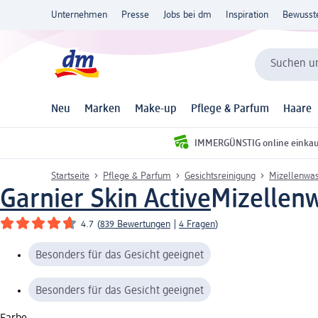
Unternehmen
Presse
Jobs bei dm
Inspiration
Bewusst
Suchen un
Neu
Marken
Make-up
Pflege & Parfum
Haare
IMMERGÜNSTIG online einka
Startseite
Pflege & Parfum
Gesichtsreinigung
Mizellenwa
Garnier Skin Active
Mizellenw
4.7
(
839 Bewertungen
|
4 Fragen
)
Besonders für das Gesicht geeignet
Besonders für das Gesicht geeignet