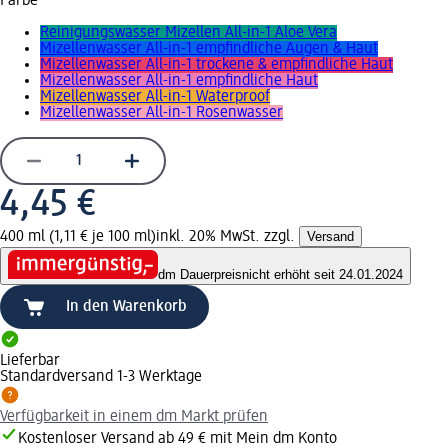
Farbe
Reinigungswasser Mizellen All-in-1 Aloe Vera
Mizellenwasser All-in-1 empfindliche Augen & Haut
Mizellenwasser All-in-1 trockene & empfindliche Haut
Mizellenwasser All-in-1 empfindliche Haut
Mizellenwasser All-in-1 Waterproof
Mizellenwasser All-in-1 Rosenwasser
4,45 €
400 ml (1,11 € je 100 ml)
inkl. 20% MwSt. zzgl.
Versand
dm Dauerpreis
nicht erhöht seit 24.01.2024
In den Warenkorb
Lieferbar
Standardversand 1-3 Werktage
Verfügbarkeit in einem dm Markt prüfen
Kostenloser Versand ab 49 € mit Mein dm Konto