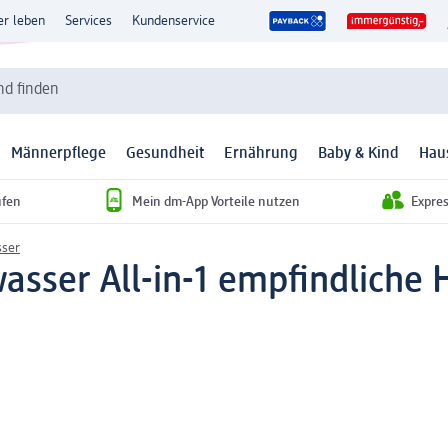
er leben
Services
Kundenservice
d finden
Männerpflege
Gesundheit
Ernährung
Baby & Kind
Hau
ufen
Mein dm-App Vorteile nutzen
Expre
sser
asser All-in-1 empfindliche 