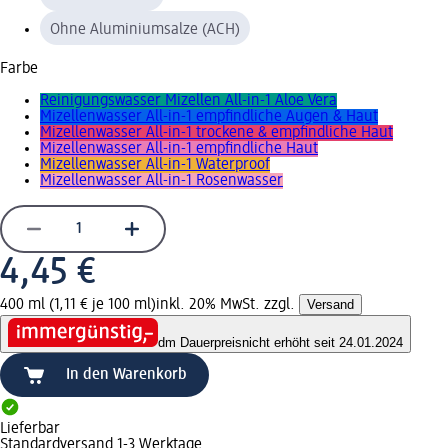
Ohne Aluminiumsalze (ACH)
Farbe
Reinigungswasser Mizellen All-in-1 Aloe Vera
Mizellenwasser All-in-1 empfindliche Augen & Haut
Mizellenwasser All-in-1 trockene & empfindliche Haut
Mizellenwasser All-in-1 empfindliche Haut
Mizellenwasser All-in-1 Waterproof
Mizellenwasser All-in-1 Rosenwasser
4,45 €
400 ml (1,11 € je 100 ml)
inkl. 20% MwSt. zzgl.
Versand
dm Dauerpreis
nicht erhöht seit 24.01.2024
In den Warenkorb
Lieferbar
Standardversand 1-3 Werktage