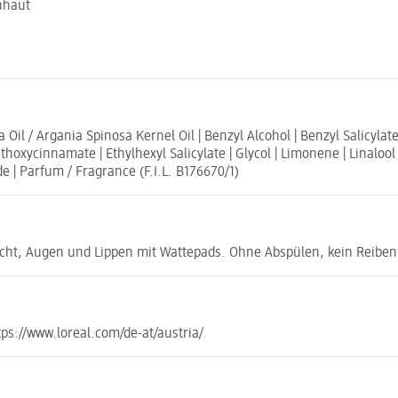
hhaut
Oil / Argania Spinosa Kernel Oil | Benzyl Alcohol | Benzyl Salicylat
xycinnamate | Ethylhexyl Salicylate | Glycol | Limonene | Linalool |
 | Parfum / Fragrance (F.I.L. B176670/1)
ht, Augen und Lippen mit Wattepads. Ohne Abspülen, kein Reiben 
s://www.loreal.com/de-at/austria/