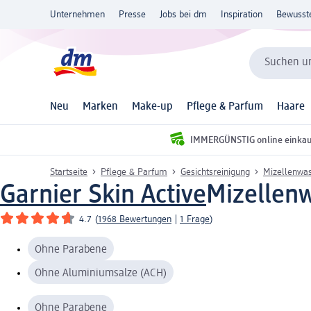
Unternehmen
Presse
Jobs bei dm
Inspiration
Bewusst
Suchen un
Neu
Marken
Make-up
Pflege & Parfum
Haare
IMMERGÜNSTIG online einka
Startseite
Pflege & Parfum
Gesichtsreinigung
Mizellenwa
Garnier Skin Active
Mizellenw
4.7
(
1968 Bewertungen
|
1 Frage
)
Ohne Parabene
Ohne Aluminiumsalze (ACH)
Ohne Parabene