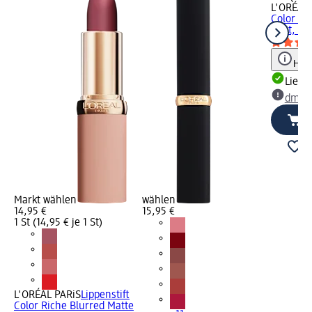
L'ORÉAL 
Color Ric
Plait, 1,2
Hinw
Liefe
dm Ma
Markt wählen
wählen
14,95 €
15,95 €
1 St (14,95 € je 1 St)
L'ORÉAL PARiS
Lippenstift
Color Riche Blurred Matte