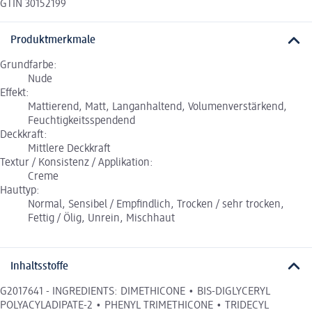
GTIN 30152199
Produktmerkmale
Grundfarbe:
Nude
Effekt:
Mattierend, Matt, Langanhaltend, Volumenverstärkend,
Feuchtigkeitsspendend
Deckkraft:
Mittlere Deckkraft
Textur / Konsistenz / Applikation:
Creme
Hauttyp:
Normal, Sensibel / Empfindlich, Trocken / sehr trocken,
Fettig / Ölig, Unrein, Mischhaut
Inhaltsstoffe
G2017641 - INGREDIENTS: DIMETHICONE • BIS-DIGLYCERYL
POLYACYLADIPATE-2 • PHENYL TRIMETHICONE • TRIDECYL