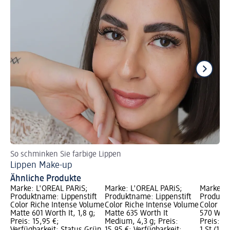
So schminken Sie farbige Lippen
La
Lippen Make-up
Ti
Ähnliche Produkte
Marke: L'ORÉAL PARiS;
Marke: L'ORÉAL PARiS;
Marke: L
Produktname: Lippenstift
Produktname: Lippenstift
Produktn
Color Riche Intense Volume
Color Riche Intense Volume
Color Ri
Matte 601 Worth It, 1,8 g;
Matte 635 Worth It
570 Worth
Preis: 15,95 €;
Medium, 4,3 g; Preis:
Preis: 1
Verfügbarkeit: Status Grün
15,95 €; Verfügbarkeit:
1 St (14,9