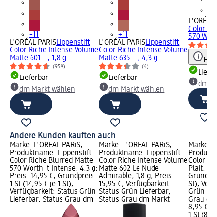
L'ORÉAL 
Color Ri
+11
+11
570 Worth
L'ORÉAL PARiS
Lippenstift
L'ORÉAL PARiS
Lippenstift
Color Riche Intense Volume
Color Riche Intense Volume
Matte 601..., 1,8 g
Matte 635..., 4,3 g
Hinw
(959)
(4)
Liefe
Lieferbar
Lieferbar
dm Ma
dm Markt wählen
dm Markt wählen
Andere Kunden kauften auch
Marke: L'ORÉAL PARiS;
Marke: L'ORÉAL PARiS;
Marke: L
Produktname: Lippenstift
Produktname: Lippenstift
Produktn
Color Riche Blurred Matte
Color Riche Intense Volume
Color Ric
570 Worth It Intense, 4,3 g;
Matte 602 Le Nude
Plait, 1,
Preis: 14,95 €; Grundpreis:
Admirable, 1,8 g; Preis:
Grundprei
1 St (14,95 € je 1 St);
15,95 €; Verfügbarkeit:
St); Verf
Verfügbarkeit: Status Grün
Status Grün Lieferbar,
Grün Lie
Lieferbar, Status Grau dm
Status Grau dm Markt
Grau dm
8,95 €
1 St (8,95