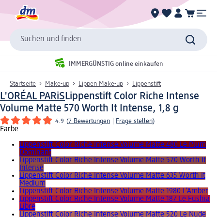
Suchen und finden
IMMERGÜNSTIG online einkaufen
Startseite
Make-up
Lippen Make-up
Lippenstift
L'ORÉAL PARiS
Lippenstift Color Riche Intense
Volume Matte 570 Worth It Intense, 1,8 g
4.9
(
7 Bewertungen
|
Frage stellen
)
Farbe
Lippenstift Color Riche Intense Volume Matte 480 Le Plum
Dominant
Lippenstift Color Riche Intense Volume Matte 570 Worth It
Intense
Lippenstift Color Riche Intense Volume Matte 635 Worth It
Medium
Lippenstift Color Riche Intense Volume Matte 1980 L’Amber
Lippenstift Color Riche Intense Volume Matte 187 Le Fushia
Libre
Lippenstift Color Riche Intense Volume Matte 520 Le Nude