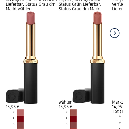
Lieferbar, Status Grau dm
Status Grün Lieferbar,
Verfügba
Markt wählen
Status Grau dm Markt
Lieferba
wählen
Markt w
15,95 €
15,95 €
14,95 €
1 St (14,9