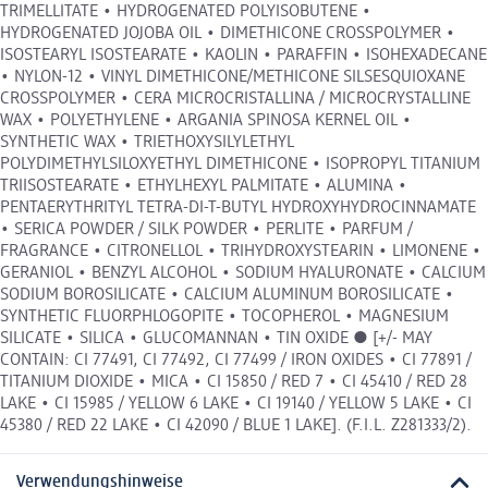
TRIMELLITATE • HYDROGENATED POLYISOBUTENE •
HYDROGENATED JOJOBA OIL • DIMETHICONE CROSSPOLYMER •
ISOSTEARYL ISOSTEARATE • KAOLIN • PARAFFIN • ISOHEXADECANE
• NYLON-12 • VINYL DIMETHICONE/METHICONE SILSESQUIOXANE
CROSSPOLYMER • CERA MICROCRISTALLINA / MICROCRYSTALLINE
WAX • POLYETHYLENE • ARGANIA SPINOSA KERNEL OIL •
SYNTHETIC WAX • TRIETHOXYSILYLETHYL
POLYDIMETHYLSILOXYETHYL DIMETHICONE • ISOPROPYL TITANIUM
TRIISOSTEARATE • ETHYLHEXYL PALMITATE • ALUMINA •
PENTAERYTHRITYL TETRA-DI-T-BUTYL HYDROXYHYDROCINNAMATE
• SERICA POWDER / SILK POWDER • PERLITE • PARFUM /
FRAGRANCE • CITRONELLOL • TRIHYDROXYSTEARIN • LIMONENE •
GERANIOL • BENZYL ALCOHOL • SODIUM HYALURONATE • CALCIUM
SODIUM BOROSILICATE • CALCIUM ALUMINUM BOROSILICATE •
SYNTHETIC FLUORPHLOGOPITE • TOCOPHEROL • MAGNESIUM
SILICATE • SILICA • GLUCOMANNAN • TIN OXIDE ● [+/- MAY
CONTAIN: CI 77491, CI 77492, CI 77499 / IRON OXIDES • CI 77891 /
TITANIUM DIOXIDE • MICA • CI 15850 / RED 7 • CI 45410 / RED 28
LAKE • CI 15985 / YELLOW 6 LAKE • CI 19140 / YELLOW 5 LAKE • CI
45380 / RED 22 LAKE • CI 42090 / BLUE 1 LAKE]. (F.I.L. Z281333/2).
Verwendungshinweise