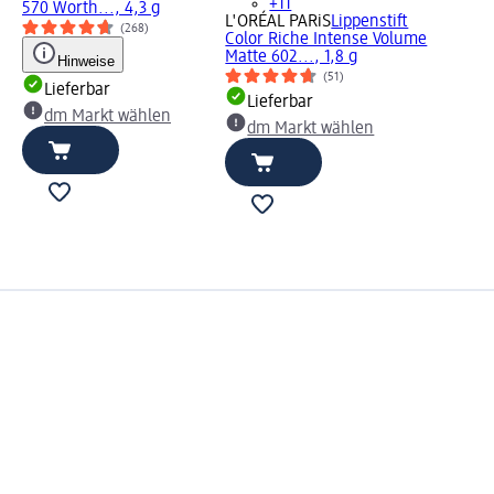
+11
570 Worth..., 4,3 g
L'ORÉAL PARiS
Lippenstift
(268)
Color Riche Intense Volume
Matte 602..., 1,8 g
Hinweise
(51)
Lieferbar
Lieferbar
dm Markt wählen
dm Markt wählen