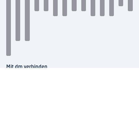
Mit dm verbinden
dm Newsletter: Keine Infos mehr verpassen
Jetzt zum dm Newsletter anmelden