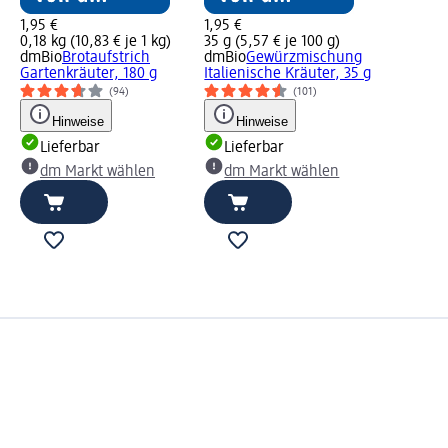
1,95 €
1,95 €
0,18 kg (10,83 € je 1 kg)
35 g (5,57 € je 100 g)
dmBio
Brotaufstrich
dmBio
Gewürzmischung
Gartenkräuter, 180 g
Italienische Kräuter, 35 g
(94)
(101)
Hinweise
Hinweise
Lieferbar
Lieferbar
dm Markt wählen
dm Markt wählen