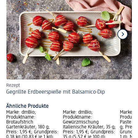
Rezept
Re
Gegrillte Erdbeerspieße mit Balsamico-Dip
Ge
Ähnliche Produkte
Marke: dmBio;
Marke: dmBio;
Marke: 
Produktname:
Produktname:
Produkt
Brotaufstrich
Gewürzmischung
Paste Ga
Gartenkräuter, 180 g;
Italienische Kräuter, 35 g;
g; Preis:
Preis: 1,95 €; Grundpreis:
Preis: 1,95 €; Grundpreis:
Grundprei
0,18 kg (10,83 € je 1 kg);
35 g (5,57 € je 100 g);
1 g); Ma