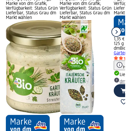
Marke von dm Grafik;
Marke von dm Grafik;
Verfügba
Verfügbarkeit: Status Grün
Verfügbarkeit: Status Grün
Lieferba
Lieferbar, Status Grau dm
Lieferbar, Status Grau dm
Markt w
Markt wählen
Markt wählen
1,35 €
125 g (0,
dmBio
Ve
Garten-K
Hinw
Liefe
dm Ma