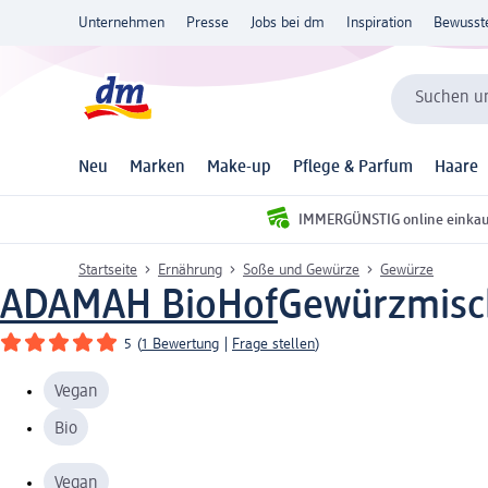
Unternehmen
Presse
Jobs bei dm
Inspiration
Bewusst
Suchen un
Neu
Marken
Make-up
Pflege & Parfum
Haare
IMMERGÜNSTIG online einka
Startseite
Ernährung
Soße und Gewürze
Gewürze
ADAMAH BioHof
Gewürzmisch
5
(
1 Bewertung
|
Frage stellen
)
Vegan
Bio
Vegan