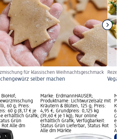
zmischung für klassischen Weihnachtsgeschmack
Rezept
chengewürz selber machen
Veganer Nude
BioHof;
Marke: ErdmannHAUSER;
Marke: Er
Gewürzmischung
Produktname: Lichtwurzelsalz mit
Produktname
li, 60 g; Preis:
Kräutern & Blüten, 125 g; Preis:
Kräutern & 
is: 60 g (8,17 € je
4,95 €; Grundpreis: 0,125 kg
6,95 €; Gru
e erhältlich Grafik;
(39,60 € je 1 kg); Nur online
(27,80 € je 
Status Grün
erhältlich Grafik; Verfügbarkeit:
erhältlich G
s Rot Alle dm
Status Grün Lieferbar, Status Rot
Status Grün 
Alle dm Märkte
Alle dm Mär