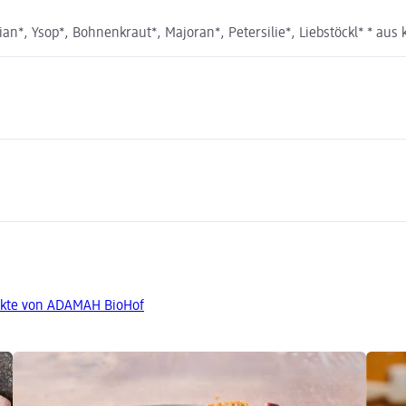
n*, Ysop*, Bohnenkraut*, Majoran*, Petersilie*, Liebstöckl* * aus 
ukte von ADAMAH BioHof