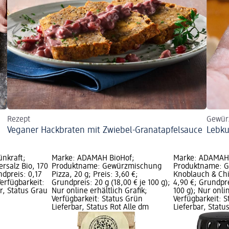
Rezept
Gewür
Veganer Hackbraten mit Zwiebel-Granatapfelsauce
Lebku
ünkraft;
Marke: ADAMAH BioHof;
Marke: ADAMAH 
rsalz Bio, 170
Produktname: Gewürzmischung
Produktname: 
ndpreis: 0,17
Pizza, 20 g; Preis: 3,60 €;
Knoblauch & Chil
Verfügbarkeit:
Grundpreis: 20 g (18,00 € je 100 g);
4,90 €; Grundpre
r, Status Grau
Nur online erhältlich Grafik;
100 g); Nur onlin
Verfügbarkeit: Status Grün
Verfügbarkeit: 
Lieferbar, Status Rot Alle dm
Lieferbar, Statu