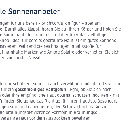
lle Sonnenanbeter
en für uns bereit – Stichwort Bikinifigur – aber am
e
. Damit alles klappt, hören Sie auf Ihren Körper und holen Sie
te Sonnenanbeter freuen sich daher über das vielfältige
hop: Ideal für bereits gebräunte Haut ist ein gutes Sonnenöl,
sivieren, während die reichhaltigen Inhaltsstoffe für
auf namhafte Marken wie
Ambre Solaire
oder verhelfen Sie sich
kten von
Tiroler Nussöl
.
nicht nur schützen, sondern auch verwöhnen möchten. Es vereint
 für ein
geschmeidiges Hautgefühl
. Egal, ob Sie sich nach
oder Ihre empfindliche Haut optimal schützen möchten – mit
F)
finden Sie genau das Richtige für Ihren Hauttyp. Besonders
tragen sind und dabei helfen, den Schutz gleichmäßig zu
lle bräunungsaktivierende Formeln in Bräunungsöl,
 Vera
Ihre Haut vor dem Austrocknen bewahren.