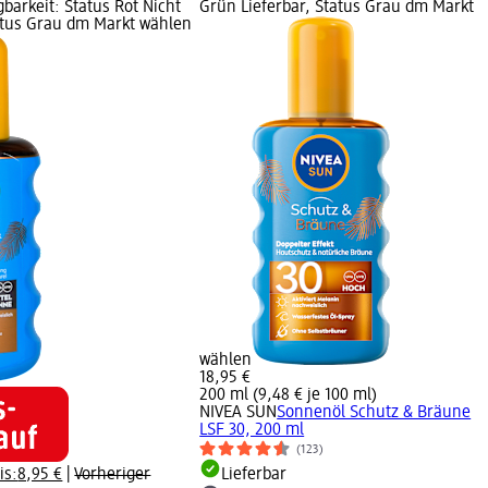
gbarkeit: Status Rot Nicht
Grün Lieferbar, Status Grau dm Markt
tatus Grau dm Markt wählen
wählen
18,95 €
200 ml (9,48 € je 100 ml)
NIVEA SUN
Sonnenöl Schutz & Bräune
LSF 30, 200 ml
(123)
is:
8,95 €
|
Vorheriger
Lieferbar