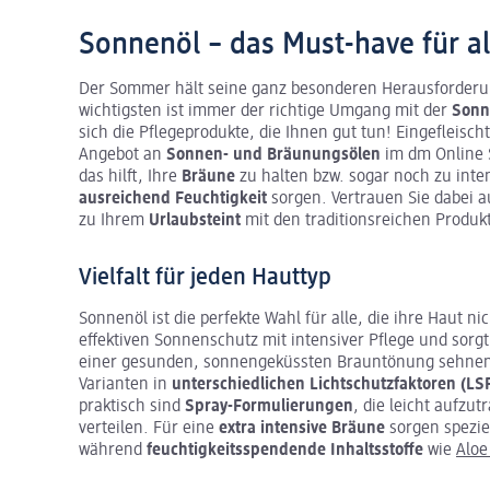
Sonnenöl – das Must-have für a
Der Sommer hält seine ganz besonderen Herausforderung
wichtigsten ist immer der richtige Umgang mit der
Sonn
sich die Pflegeprodukte, die Ihnen gut tun! Eingefleisch
Angebot an
Sonnen- und Bräunungsölen
im dm Online S
das hilft, Ihre
Bräune
zu halten bzw. sogar noch zu inten
ausreichend Feuchtigkeit
sorgen. Vertrauen Sie dabei 
zu Ihrem
Urlaubsteint
mit den traditionsreichen Produ
Vielfalt für jeden Hauttyp
Sonnenöl ist die perfekte Wahl für alle, die ihre Haut 
effektiven Sonnenschutz mit intensiver Pflege und sorgt
einer gesunden, sonnengeküssten Brauntönung sehnen 
Varianten in
unterschiedlichen Lichtschutzfaktoren (LS
praktisch sind
Spray-Formulierungen
, die leicht aufzu
verteilen. Für eine
extra intensive Bräune
sorgen spezie
während
feuchtigkeitsspendende Inhaltsstoffe
wie
Aloe