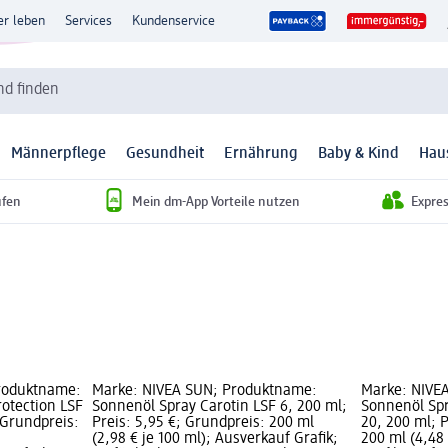
er leben
Services
Kundenservice
d finden
Männerpflege
Gesundheit
Ernährung
Baby & Kind
Hau
ufen
Mein dm-App Vorteile nutzen
Expre
Produktname:
Marke: NIVEA SUN; Produktname:
Marke: NIVE
otection LSF
Sonnenöl Spray Carotin LSF 6, 200 ml;
Sonnenöl Spr
 Grundpreis:
Preis: 5,95 €; Grundpreis: 200 ml
20, 200 ml; P
(2,98 € je 100 ml); Ausverkauf Grafik;
200 ml (4,48