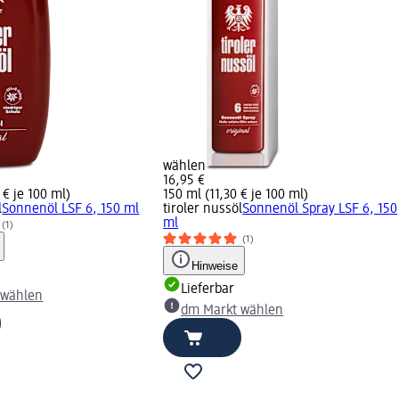
wählen
16,95 €
 € je 100 ml)
150 ml (11,30 € je 100 ml)
l
Sonnenöl LSF 6, 150 ml
tiroler nussöl
Sonnenöl Spray LSF 6, 150
ml
(1)
(1)
Hinweise
Lieferbar
 wählen
dm Markt wählen