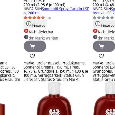
Preis:
11,95 €
Preis:
17,95 €
200 ml (2,98 € je 100 ml)
200 ml (4,48 
NIVEA SUN
Sonnenöl Spray Carotin LSF
NIVEA SUN
So
6, 200 ml
bronze LSF 2
(11)
Hinweise
Hinweise
Nicht lieferbar
Nicht lief
dm Markt wählen
dm Markt
name:
Marke: tiroler nussöl; Produktname:
Marke: tirol
ct LSF 30,
Sonnenöl Original, 150 ml; Preis:
Sonnenöl LSF 
ndpreis: 150
16,95 €; Grundpreis: 150 ml (11,30 € je
Grundpreis: 1
ügbarkeit:
100 ml); Verfügbarkeit: Status Grün
Verfügbarkeit
atus Grau dm
Lieferbar, Status Grau dm Markt
Status Grau