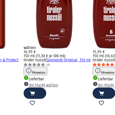
wählen
16,95 €
15,95 €
150 ml (11,30 € je 100 ml)
150 ml (10,63
n & Protect
tiroler nussöl
Sonnenöl Original, 150 ml
tiroler nussö
(0)
Hinweise
Hinweise
Lieferbar
Lieferbar
dm Markt wählen
dm Markt