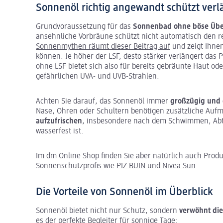
Sonnenöl richtig angewandt schützt verlä
Grundvoraussetzung für das
Sonnenbad ohne böse Übe
ansehnliche Vorbräune schützt nicht automatisch den 
Sonnenmythen räumt dieser Beitrag auf
und zeigt Ihne
können. Je höher der LSF, desto stärker verlängert das 
ohne LSF bietet sich also für bereits gebräunte Haut od
gefährlichen UVA- und UVB-Strahlen.
Achten Sie darauf, das Sonnenöl immer
großzügig und
Nase, Ohren oder Schultern benötigen zusätzliche Auf
aufzufrischen
, insbesondere nach dem Schwimmen, Abt
wasserfest ist.
Im dm Online Shop finden Sie aber natürlich auch Prod
Sonnenschutzprofis wie
PIZ BUIN
und
Nivea Sun
.
Die Vorteile von Sonnenöl im Überblick
Sonnenöl bietet nicht nur Schutz, sondern
verwöhnt die 
es der perfekte Begleiter für sonnige Tage: