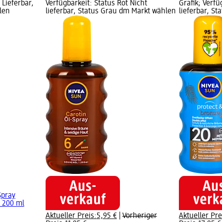
 Lieferbar,
Verfügbarkeit: Status Rot Nicht
Grafik; Verfü
len
lieferbar, Status Grau dm Markt wählen
lieferbar, S
Spray
, 200 ml
Aktueller Preis:
5,95 €
|
Vorheriger
Aktueller Pre