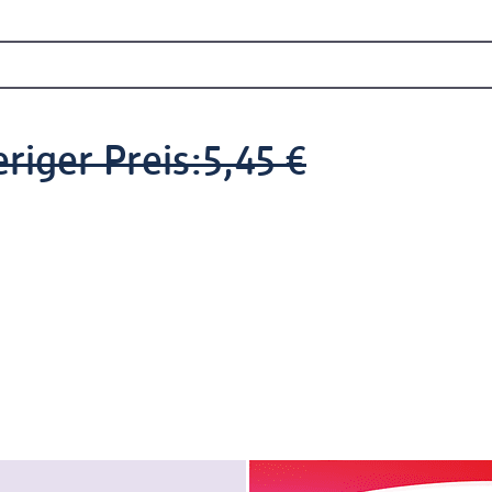
riger Preis:
5,45 €