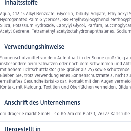
Inhaltsstoffe
Aqua, C12-15 Alkyl Benzoate, Glycerin, Dibutyl Adipate, Ethylhexyl
Hydrogenated Palm Glycerides, Bis-Ethylhexyloxyphenol Methoxyphe
Silica, Potassium Hydroxide, Caprylyl Glycol, Parfum, Succinogly
Acetyl Cedrene, Tetramethyl acetyloctahydronaphthalenes, Sodium
Verwendungshinweise
Sonnenschutzmittel vor dem Aufenthalt in der Sonne großzügig au
insbesondere beim Schwitzen oder nach dem Schwimmen und Abtroc
mit hohem Lichtschutzfaktor (LSF größer als 25) sowie schützende
Bleiben Sie, trotz Verwendung eines Sonnenschutzmittels, nicht z
ernsthaftes Gesundheitsrisiko dar. Kontakt mit den Augen vermeid
Kontakt mit Kleidung, Textilien und Oberflächen vermeiden. Bild
Anschrift des Unternehmens
dm-drogerie markt GmbH + Co.KG Am dm-Platz 1, 76227 Karlsruhe
Hergestellt in