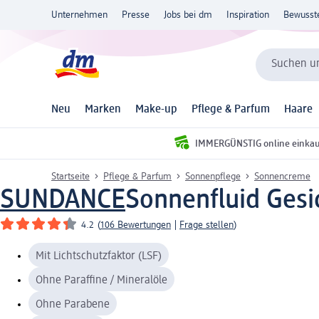
Unternehmen
Presse
Jobs bei dm
Inspiration
Bewusst
Suchen un
Neu
Marken
Make-up
Pflege & Parfum
Haare
IMMERGÜNSTIG online einka
Startseite
Pflege & Parfum
Sonnenpflege
Sonnencreme
SUNDANCE
Sonnenfluid Gesic
4.2
(
106 Bewertungen
|
Frage stellen
)
Mit Lichtschutzfaktor (LSF)
Ohne Paraffine / Mineralöle
Ohne Parabene