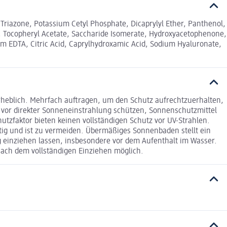
l Triazone, Potassium Cetyl Phosphate, Dicaprylyl Ether, Panthenol,
, Tocopheryl Acetate, Saccharide Isomerate, Hydroxyacetophenone,
um EDTA, Citric Acid, Caprylhydroxamic Acid, Sodium Hyaluronate,
rheblich. Mehrfach auftragen, um den Schutz aufrechtzuerhalten,
vor direkter Sonneneinstrahlung schützen, Sonnenschutzmittel
tzfaktor bieten keinen vollständigen Schutz vor UV-Strahlen.
tig und ist zu vermeiden. Übermäßiges Sonnenbaden stellt ein
g einziehen lassen, insbesondere vor dem Aufenthalt im Wasser.
nach dem vollständigen Einziehen möglich.