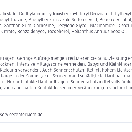
 Salicylate, Diethylamino Hydroxybenzoyl Hexyl Benzoate, Ethylhexy
nyl Triazine, Phenylbenzimidazole Sulfonic Acid, Behenyl Alcohol
can, Xanthan Gum, Carnosine, Decylene Glycol, Niacinamide, Disodi
 Citrate, Benzaldehyde, Tocopherol, Helianthus Annuus Seed Oil.
ftragen. Geringe Auftragsmengen reduzieren die Schutzleistung e
knen. Intensive Mittagssonne vermeiden. Babys und Kleinkinder 
 Kleidung verwenden. Auch Sonnenschutzmittel mit hohem Lichtschu
u lange in der Sonne. Jeder Sonnenbrand schädigt die Haut nachhal
en. Nur auf intakte Haut auftragen. Sonnenschutzmittel vollständi
ung von dauerhaften Kontaktflecken oder Veränderungen sind auch 
 servicecenter@dm.de