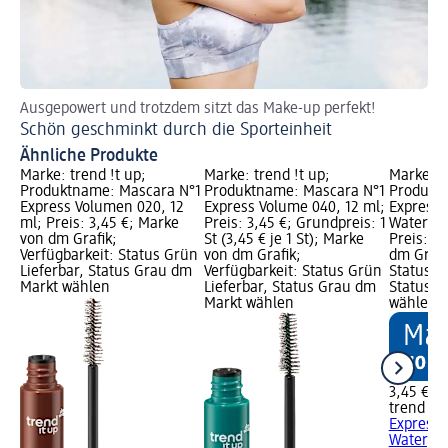
Ausgepowert und trotzdem sitzt das Make-up perfekt!
Mi
Schön geschminkt durch die Sporteinheit
3 
Ähnliche Produkte
Marke: trend !t up;
Marke: trend !t up;
Marke: t
Produktname: Mascara N°1
Produktname: Mascara N°1
Produkt
Express Volumen 020, 12
Express Volume 040, 12 ml;
Express
ml; Preis: 3,45 €; Marke
Preis: 3,45 €; Grundpreis: 1
Waterpro
von dm Grafik;
St (3,45 € je 1 St); Marke
Preis: 3
Verfügbarkeit: Status Grün
von dm Grafik;
dm Grafi
Lieferbar, Status Grau dm
Verfügbarkeit: Status Grün
Status G
Markt wählen
Lieferbar, Status Grau dm
Status G
Markt wählen
wählen
3,45 €
trend !t 
Express
Waterpro