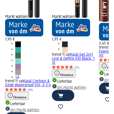
Markt wählen
Markt wählen
1,95 €
1,95 €
3,45 €
trend !t 
Express 
trend !t up
Kajal Gel 2in1
ml
Line & Define 010 Black, 1
St
Hinw
(51)
Liefe
Hinweise
+4
dm Ma
trend !t up
Kajal Contour &
Lieferbar
Glide Waterproof 010, 0,3 g
dm Markt wählen
(90)
Hinweise
Lieferbar
dm Markt wählen