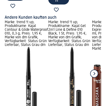
Andere Kunden kauften auch
Marke: trend !t up;
Marke: trend !t up;
Marke: t
Produktname: Kajal
Produktname: Kajal Gel
Produkt
Contour & Glide Waterproof
2in1 Line & Define 010
Express 
010, 0,3 g; Preis: 1,95 €;
Black, 1 St; Preis: 1,95 €;
ml; Prei
Marke von dm Grafik;
Marke von dm Grafik;
von dm G
Verfügbarkeit: Status Grün
Verfügbarkeit: Status Grün
Verfügba
Lieferbar, Status Grau dm
Lieferbar, Status Grau dm
Lieferba
Markt w