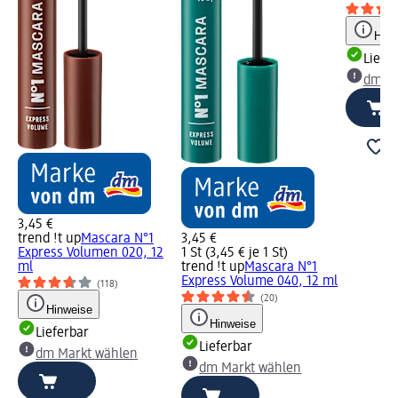
Hinw
Liefe
dm Ma
3,45 €
trend !t up
Mascara N°1
3,45 €
Express Volumen 020, 12
1 St (3,45 € je 1 St)
ml
trend !t up
Mascara N°1
Express Volume 040, 12 ml
(118)
(20)
Hinweise
Hinweise
Lieferbar
Lieferbar
dm Markt wählen
dm Markt wählen