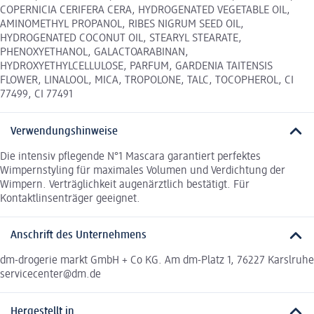
COPERNICIA CERIFERA CERA, HYDROGENATED VEGETABLE OIL,
AMINOMETHYL PROPANOL, RIBES NIGRUM SEED OIL,
HYDROGENATED COCONUT OIL, STEARYL STEARATE,
PHENOXYETHANOL, GALACTOARABINAN,
HYDROXYETHYLCELLULOSE, PARFUM, GARDENIA TAITENSIS
FLOWER, LINALOOL, MICA, TROPOLONE, TALC, TOCOPHEROL, CI
77499, CI 77491
Verwendungshinweise
Die intensiv pflegende N°1 Mascara garantiert perfektes
Wimpernstyling für maximales Volumen und Verdichtung der
Wimpern. Verträglichkeit augenärztlich bestätigt. Für
Kontaktlinsenträger geeignet.
Anschrift des Unternehmens
dm-drogerie markt GmbH + Co KG. Am dm-Platz 1, 76227 Karslruhe
servicecenter@dm.de
Hergestellt in