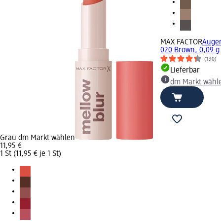
MAX FACTOR
Augen
020 Brown, 0,09 g
(130)
Lieferbar
dm Markt wähl
Grau dm Markt wählen
11,95 €
1 St (11,95 € je 1 St)