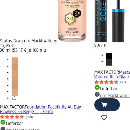
Status Grau dm Markt wählen
15,95 €
9,95 €
30 ml (53,17 € je 100 ml)
MAX FACTOR
Masca
Volume Rich Black
(52)
Lieferbar
dm Markt wähl
+1
MAX FACTOR
Foundation Facefinity All Day
Flawless 55 Beige,..., 30 ml
(198)
Lieferbar