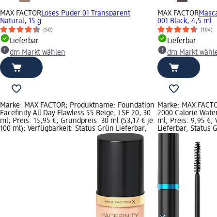
MAX FACTOR
Loses Puder 01 Transparent
MAX FACTOR
Masca
Natural, 15 g
001 Black, 4,5 ml
(50)
(104)
Lieferbar
Lieferbar
dm Markt wählen
dm Markt wähl
Marke: MAX FACTOR; Produktname: Foundation
Marke: MAX FACTO
Facefinity All Day Flawless 55 Beige, LSF 20, 30
2000 Calorie Wate
ml; Preis: 15,95 €; Grundpreis: 30 ml (53,17 € je
ml; Preis: 9,95 €;
100 ml); Verfügbarkeit: Status Grün Lieferbar,
Lieferbar, Status