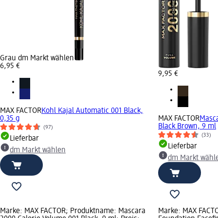
Grau dm Markt wählen
6,95 €
9,95 €
MAX FACTOR
Kohl Kajal Automatic 001 Black,
0,35 g
MAX FACTOR
Masca
Black Brown, 9 ml
(97)
(33)
Lieferbar
Lieferbar
dm Markt wählen
dm Markt wähl
Marke: MAX FACTOR; Produktname: Mascara
Marke: MAX FACT