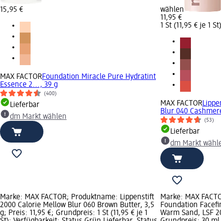
15,95 €
wählen
11,95 €
1 St (11,95 € je 1 St
MAX FACTOR
Foundation Miracle Pure Hydratint
Essence 2..., 39 g
(400)
MAX FACTOR
Lippe
Lieferbar
Blur 040 Cashmere.
dm Markt wählen
(53)
Lieferbar
dm Markt wähl
Marke: MAX FACTOR; Produktname: Lippenstift
Marke: MAX FACT
2000 Calorie Mellow Blur 060 Brown Butter, 3,5
Foundation Facefin
g; Preis: 11,95 €; Grundpreis: 1 St (11,95 € je 1
Warm Sand, LSF 20,
St); Verfügbarkeit: Status Grün Lieferbar, Status
Grundpreis: 30 ml 