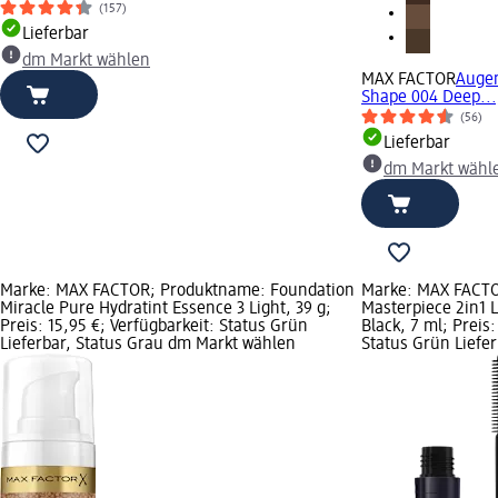
(157)
Lieferbar
dm Markt wählen
MAX FACTOR
Augen
Shape 004 Deep...,
(56)
Lieferbar
dm Markt wähl
Marke: MAX FACTOR; Produktname: Foundation
Marke: MAX FACTO
Miracle Pure Hydratint Essence 3 Light, 39 g;
Masterpiece 2in1 
Preis: 15,95 €; Verfügbarkeit: Status Grün
Black, 7 ml; Preis:
Lieferbar, Status Grau dm Markt wählen
Status Grün Liefe