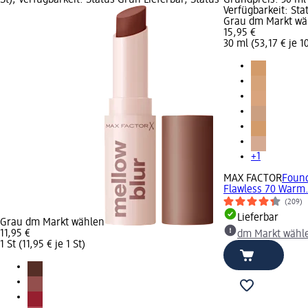
Verfügbarkeit: Sta
Grau dm Markt wä
15,95 €
30 ml (53,17 € je 1
+1
MAX FACTOR
Found
Flawless 70 Warm.
(209)
Lieferbar
Grau dm Markt wählen
11,95 €
dm Markt wähl
1 St (11,95 € je 1 St)