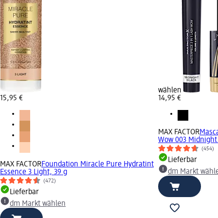
wählen
15,95 €
14,95 €
MAX FACTOR
Masca
Wow 003 Midnight.
(454)
Lieferbar
MAX FACTOR
Foundation Miracle Pure Hydratint
dm Markt wähl
Essence 3 Light, 39 g
(472)
Lieferbar
dm Markt wählen