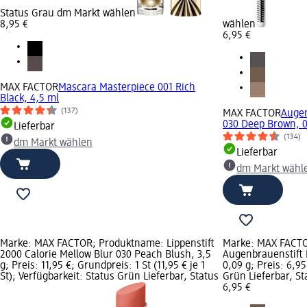
Status Grau dm Markt wählen
8,95 €
wählen
6,95 €
MAX FACTOR
Mascara Masterpiece 001 Rich
Black, 4,5 ml
(137)
MAX FACTOR
Augen
030 Deep Brown, 0
Lieferbar
(134)
dm Markt wählen
Lieferbar
dm Markt wähl
Marke: MAX FACTOR; Produktname: Lippenstift
Marke: MAX FACT
2000 Calorie Mellow Blur 030 Peach Blush, 3,5
Augenbrauenstift
g; Preis: 11,95 €; Grundpreis: 1 St (11,95 € je 1
0,09 g; Preis: 6,95
St); Verfügbarkeit: Status Grün Lieferbar, Status
Grün Lieferbar, S
6,95 €