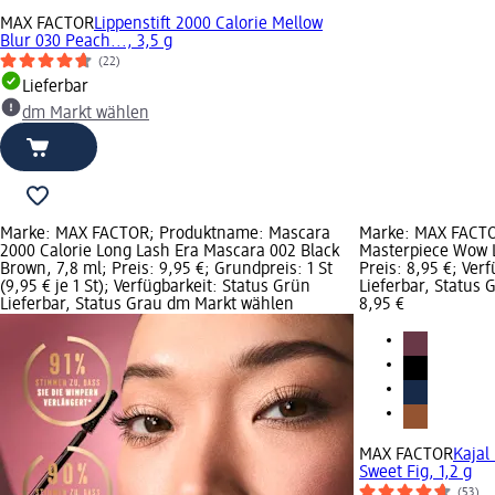
MAX FACTOR
Lippenstift 2000 Calorie Mellow
Blur 030 Peach..., 3,5 g
(22)
Lieferbar
dm Markt wählen
Marke: MAX FACTOR; Produktname: Mascara
Marke: MAX FACTO
2000 Calorie Long Lash Era Mascara 002 Black
Masterpiece Wow Li
Brown, 7,8 ml; Preis: 9,95 €; Grundpreis: 1 St
Preis: 8,95 €; Ver
(9,95 € je 1 St); Verfügbarkeit: Status Grün
Lieferbar, Status
Lieferbar, Status Grau dm Markt wählen
8,95 €
MAX FACTOR
Kajal
Sweet Fig, 1,2 g
(53)