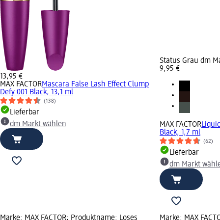
Status Grau dm M
9,95 €
13,95 €
MAX FACTOR
Mascara False Lash Effect Clump
Defy 001 Black, 13,1 ml
(138)
Lieferbar
dm Markt wählen
MAX FACTOR
Liqui
Black, 1,7 ml
(62)
Lieferbar
dm Markt wähl
Marke: MAX FACTOR; Produktname: Loses
Marke: MAX FACTO