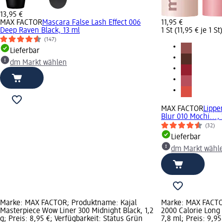
13,95 €
MAX FACTOR
Mascara False Lash Effect 006
11,95 €
Deep Raven Black, 13 ml
1 St (11,95 € je 1 St
(147)
Lieferbar
dm Markt wählen
MAX FACTOR
Lippe
Blur 010 Mochi..., 
(32)
Lieferbar
dm Markt wähl
Marke: MAX FACTOR; Produktname: Kajal
Marke: MAX FACTO
Masterpiece Wow Liner 300 Midnight Black, 1,2
2000 Calorie Long
g; Preis: 8,95 €; Verfügbarkeit: Status Grün
7,8 ml; Preis: 9,95