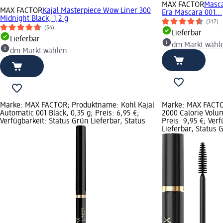
MAX FACTOR
Masca
MAX FACTOR
Kajal Masterpiece Wow Liner 300
Era Mascara 001...
Midnight Black, 1,2 g
(317)
(54)
Lieferbar
Lieferbar
dm Markt wähl
dm Markt wählen
Marke: MAX FACTOR; Produktname: Kohl Kajal
Marke: MAX FACTO
Automatic 001 Black, 0,35 g; Preis: 6,95 €;
2000 Calorie Volu
Verfügbarkeit: Status Grün Lieferbar, Status
Preis: 9,95 €; Ver
Lieferbar, Status