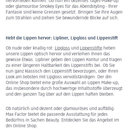
hervorheben können. Ob nun ein dezentes Tages-Make-up
oder glamouröse Smokey Eyes für das Abendstyling - Ihrer
Fantasie sind keine Grenzen gesetzt. Bringen Sie Ihre Augen
zum Strahlen und ziehen Sie bewundernde Blicke auf sich.
Hebt die Lippen hervor: Lipliner, Lipgloss und Lippenstift
Ob nude oder knallig rot:
Lipgloss
und
Lippenstifte
heben
unsere Lippen optisch hervor und verleihen ihnen das
gewisse Etwas. Lipliner geben den Lippen Kontur und tragen
zu einer längeren Haltbarkeit des Lippenstifts bei. Ob Sie
nun ganz klassisch den Lippenstift bevorzugen, oder Ihren
Look am liebsten mit Lipgloss vervollständigen: Der dm
Online Shop bietet eine große Auswahl an Lippen Make-up,
das insbesondere durch hochwertige Inhaltsstoffe überzeugt
und den ganzen Tag über auf den Lippen haften bleiben.
Ob natürlich und dezent oder glamouröses und auffällig:
Max Factor bietet die passende Ausstattung für jedes
Bedürfnis in Sachen Beauty. Entdecken Sie das Angebot im
dm Online Shop.