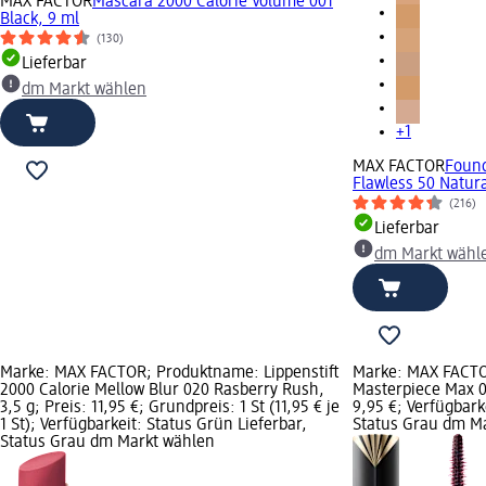
MAX FACTOR
Mascara 2000 Calorie Volume 001
Black, 9 ml
(130)
Lieferbar
dm Markt wählen
+1
MAX FACTOR
Found
Flawless 50 Natura
(216)
Lieferbar
dm Markt wähl
Marke: MAX FACTOR; Produktname: Lippenstift
Marke: MAX FACTO
2000 Calorie Mellow Blur 020 Rasberry Rush,
Masterpiece Max 01
3,5 g; Preis: 11,95 €; Grundpreis: 1 St (11,95 € je
9,95 €; Verfügbark
1 St); Verfügbarkeit: Status Grün Lieferbar,
Status Grau dm M
Status Grau dm Markt wählen