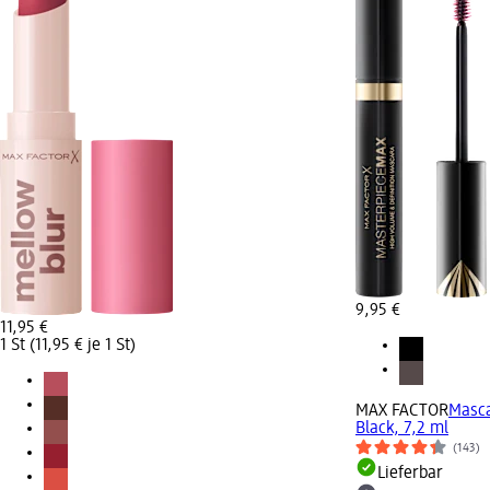
9,95 €
11,95 €
1 St (11,95 € je 1 St)
MAX FACTOR
Masca
Black, 7,2 ml
(143)
Lieferbar