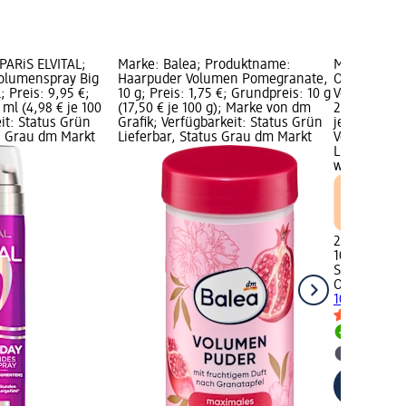
PARiS ELVITAL;
Marke: Balea; Produktname:
Marke: Schw
olumenspray Big
Haarpuder Volumen Pomegranate,
OSiS+; Pro
; Preis: 9,95 €;
10 g; Preis: 1,75 €; Grundpreis: 10 g
Volumen Dust
ml (4,98 € je 100
(17,50 € je 100 g); Marke von dm
23,90 €; Gru
it: Status Grün
Grafik; Verfügbarkeit: Status Grün
je 100 g); F
us Grau dm Markt
Lieferbar, Status Grau dm Markt
Verfügbarke
Lieferbar, 
wählen
23,90 €
10 g (239,00
Schwarzkopf
OSiS+
Haarp
10 g
Lieferbar
dm Mark