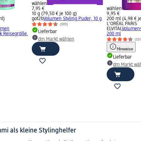
wählen
7,95 €
wählen
10 g (79,50 € je 100 g)
9,95 €
ml)
got2b
Volumen Styling Puder, 10 g
200 ml (4,98 € j
L'ORÉAL PARiS
(303)
umen
ELVITAL
Volumens
Lieferbar
rk Reisegröße,
200 ml
dm Markt wählen
(33
Hinweise
Lieferbar
dm Markt wä
 als kleine Stylinghelfer