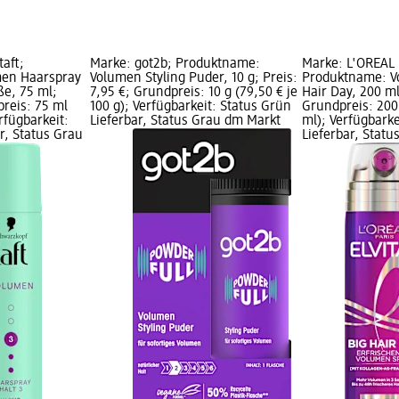
aft;
Marke: got2b; Produktname:
Marke: L'ORÉAL 
en Haarspray
Volumen Styling Puder, 10 g; Preis:
Produktname: V
ße, 75 ml;
7,95 €; Grundpreis: 10 g (79,50 € je
Hair Day, 200 ml
preis: 75 ml
100 g); Verfügbarkeit: Status Grün
Grundpreis: 200 
erfügbarkeit:
Lieferbar, Status Grau dm Markt
ml); Verfügbarke
r, Status Grau
Lieferbar, Stat