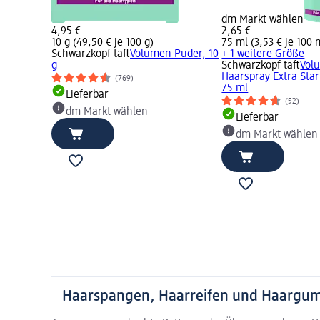
dm Markt wählen
4,95 €
2,65 €
10 g (49,50 € je 100 g)
75 ml (3,53 € je 100 
Schwarzkopf taft
Volumen Puder, 10
+ 1 weitere Größe
g
Schwarzkopf taft
Vol
Haarspray Extra Sta
(769)
75 ml
Lieferbar
(52)
dm Markt wählen
Lieferbar
dm Markt wählen
Haarspangen, Haarreifen und Haargummi