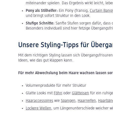
miteinander spielen. Das Ergebnis wirkt leicht, l
Pony als Stilhelfer:
Ein Pony (fransig,
Curtain Bang
und bringt sofort Struktur in den Look.
Stufige Schnitte:
Sanfte Stufen sorgen dafür, dass d
Besonders individuell sind hier fetzige Übergangsf
Unsere Styling-Tipps für Überga
Mit dem richtigen Styling lassen sich Übergangsfrisuren
Ideen, wie das gut klappen kann.
Für mehr Abwechslung beim Haare wachsen lassen sorg
Volumenprodukte für mehr Struktur
Glatte Looks mit
Föhn
oder
Glätteisen
für ein ruhig
Haaraccessoires
wie
Spangen
,
Haarreifen
,
Haarbän
Lockere Wellen
, um Längenunterschiede weicher w