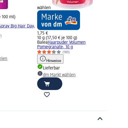
wählen
e 100 ml)
pray Big Hair Day,
1,75 €
7)
10 g (17,50 € je 100 g)
Balea
Haarpuder Volumen
Pomegranate, 10 g
(183)
hlen
Hinweise
Lieferbar
dm Markt wählen