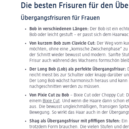
Die besten Frisuren für den Übe
Übergangsfrisuren für Frauen
Bob in verschiedenen Längen:
Der Bob ist ein echt
Bob oder leicht gestuft – er passt sich dem Haarwa
Von kurzem Bob zum Clavicle Cut:
Der Weg vom kurz
möchten, ohne eine „komische Zwischenphase“ zu fü
der Schnitt wieder bewusst und modern. Sanfte Stufe
Frisur auch während des Wachsens formschön bleib
Der Long Bob (Lob) als perfekte Übergangsfrisur:
reicht meist bis zur Schulter oder knapp darüber und 
Der Long Bob wächst harmonisch heraus und kann s
nachgeschnitten werden zu müssen.
Von Pixie Cut zu Bob
– Bixie Cut oder Choppy Cut:
einem
Bixie Cut
. Und wenn die Haare dann schon et
aus. Die bewusst ungleichmäßigen, fransigen Spi
Bewegung. So wirkt das Haar auch in der Übergangs
Shag als Übergangsfrisur
mit pfiffigen Stufen:
Ein
trotzdem Form brauchen. Die vielen Stufen und der