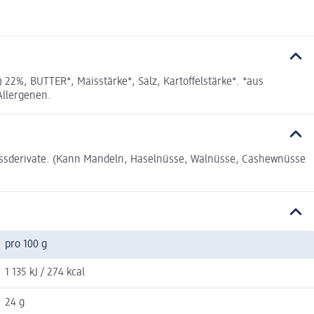
%, BUTTER*, Maisstärke*, Salz, Kartoffelstärke*. *aus
Allergenen.
ussderivate. (Kann Mandeln, Haselnüsse, Walnüsse, Cashewnüsse
pro 100 g
1 135 kJ / 274 kcal
24 g