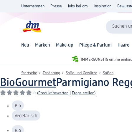
Unternehmen
Presse
Jobs bei dm
Inspiration
Bewusst
Suchen un
Neu
Marken
Make-up
Pflege & Parfum
Haare
IMMERGÜNSTIG online einka
Startseite
Ernährung
Soße und Gewürze
Soßen
BioGourmet
Parmigiano Reg
0
(
Produkt bewerten
|
Frage stellen
)
Bio
Vegetarisch
Bio