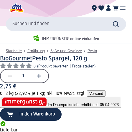
Suchen und finden
IMMERGÜNSTIG online einkaufen
Startseite
Ernährung
Soße und Gewürze
Pesto
BioGourmet
Pesto Spargel, 120 g
0
(
Produkt bewerten
|
Frage stellen
)
2,75 €
0,12 kg (22,92 € je 1 kg)
inkl. 10% MwSt. zzgl.
Versand
dm Dauerpreis
nicht erhöht seit 05.04.2023
In den Warenkorb
Lieferbar