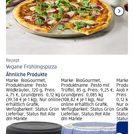
Rezept
Re
Vegane Frühlingspizza
Ve
Ähnliche Produkte
Marke: BioGourmet;
Marke: BioGourmet;
Marke: 
Produktname: Pesto
Produktname: Pesto mit
Produkt
Wildkräuter, 120 g; Preis:
Trüffel, 85 g; Preis: 9,25 €;
Aioli Kn
4,75 €; Grundpreis: 0,12 kg
Grundpreis: 0,085 kg
Preis: 2
(39,58 € je 1 kg); Nur online
(108,82 € je 1 kg); Nur
0,12 kg (
erhältlich Grafik;
online erhältlich Grafik;
Nur onli
Verfügbarkeit: Status Grün
Verfügbarkeit: Status Grün
Grafik; V
Lieferbar, Status Rot Alle
Lieferbar, Status Rot Alle
Status G
dm Märkte
dm Märkte
Status R