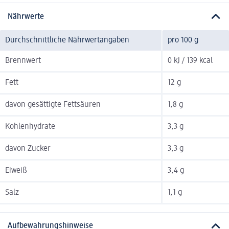
Nährwerte
Durchschnittliche Nährwertangaben
pro 100 g
Brennwert
0 kJ / 139 kcal
Fett
12 g
davon gesättigte Fettsäuren
1,8 g
Kohlenhydrate
3,3 g
davon Zucker
3,3 g
Eiweiß
3,4 g
Salz
1,1 g
Aufbewahrungshinweise