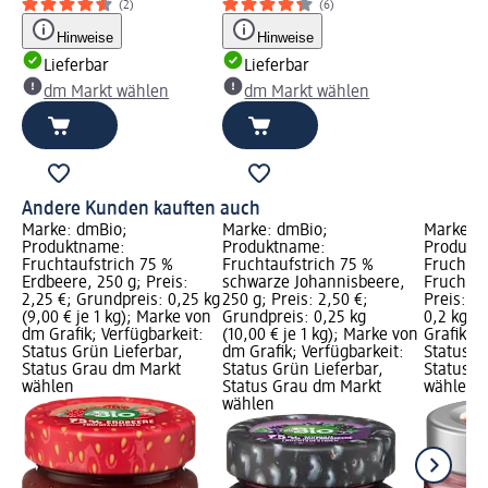
(2)
(6)
Hinweise
Hinweise
Lieferbar
Lieferbar
dm Markt wählen
dm Markt wählen
Andere Kunden kauften auch
Marke: dmBio;
Marke: dmBio;
Marke: A
Produktname:
Produktname:
Produkt
Fruchtaufstrich 75 %
Fruchtaufstrich 75 %
Fruchtau
Erdbeere, 250 g; Preis:
schwarze Johannisbeere,
Frucht P
2,25 €; Grundpreis: 0,25 kg
250 g; Preis: 2,50 €;
Preis: 3
(9,00 € je 1 kg); Marke von
Grundpreis: 0,25 kg
0,2 kg (1
dm Grafik; Verfügbarkeit:
(10,00 € je 1 kg); Marke von
Grafik; V
Status Grün Lieferbar,
dm Grafik; Verfügbarkeit:
Status G
Status Grau dm Markt
Status Grün Lieferbar,
Status G
wählen
Status Grau dm Markt
wählen
wählen