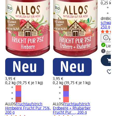
0,25 kg (
dmBio
Fr
schwarze
250 g
Hinw
Liefe
dm Ma
3,95 €
3,95 €
0,2 kg (19,75 € je 1 kg)
0,2 kg (19,75 € je 1 kg)
ALLOS
Fruchtaufstrich
ALLOS
Fruchtaufstrich
Himbeere Frucht Pur 75%,
Erdbeere + Rhabarber
200 g
Frucht Pur..., 200 g