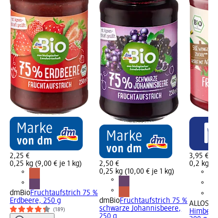
2,25 €
3,95 €
0,25 kg (9,00 € je 1 kg)
2,50 €
0,2 kg (1
0,25 kg (10,00 € je 1 kg)
dmBio
Fruchtaufstrich 75 %
Erdbeere, 250 g
dmBio
Fruchtaufstrich 75 %
ALLOS
Fr
schwarze Johannisbeere,
(189)
Himbeere
250 g