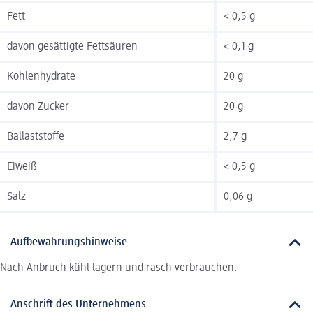
Fett
< 0,5 g
davon gesättigte Fettsäuren
< 0,1 g
Kohlenhydrate
20 g
davon Zucker
20 g
Ballaststoffe
2,7 g
Eiweiß
< 0,5 g
Salz
0,06 g
Aufbewahrungshinweise
Nach Anbruch kühl lagern und rasch verbrauchen.
Anschrift des Unternehmens