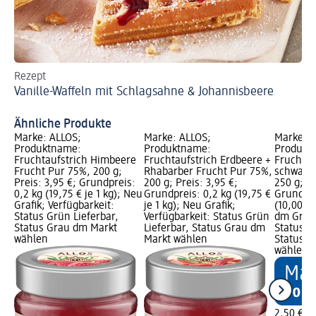
Rezept
Re
Vanille-Waffeln mit Schlagsahne & Johannisbeere
Ve
Ähnliche Produkte
Marke: ALLOS;
Marke: ALLOS;
Marke: 
Produktname:
Produktname:
Produkt
Fruchtaufstrich Himbeere
Fruchtaufstrich Erdbeere +
Fruchtau
Frucht Pur 75%, 200 g;
Rhabarber Frucht Pur 75%,
schwarze
Preis: 3,95 €; Grundpreis:
200 g; Preis: 3,95 €;
250 g; Pr
0,2 kg (19,75 € je 1 kg); Neu
Grundpreis: 0,2 kg (19,75 €
Grundpre
Grafik; Verfügbarkeit:
je 1 kg); Neu Grafik;
(10,00 € 
Status Grün Lieferbar,
Verfügbarkeit: Status Grün
dm Grafi
Status Grau dm Markt
Lieferbar, Status Grau dm
Status G
wählen
Markt wählen
Status G
wählen
2,50 €