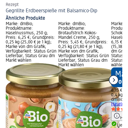
Rezept
Re
Gegrillte Erdbeerspieße mit Balsamico-Dip
Ha
Ähnliche Produkte
Marke: dmBio;
Marke: dmBio;
Marke: 
Produktname:
Produktname:
Produkt
Haselnussmus, 250 g;
Brotaufstrich Kokos-
Schokoau
Preis: 6,25 €; Grundpreis:
Mandel Creme, 250 g;
Haselnus
0,25 kg (25,00 € je 1 kg);
Preis: 5,45 €; Grundpreis:
6,15 €; 
Marke von dm Grafik;
0,25 kg (21,80 € je 1 kg);
(15,38 € 
Verfügbarkeit: Status Grün
Marke von dm Grafik;
dm Grafi
Lieferbar, Status Grau dm
Verfügbarkeit: Status Grün
Status G
Markt wählen
Lieferbar, Status Grau dm
Status G
Markt wählen
wählen
6,15 €
0,4 kg (1
dmBio
Sc
Haselnus
Hinw
Liefe