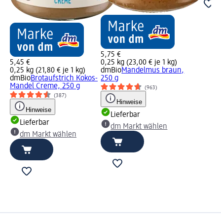
5,75 €
5,45 €
0,25 kg (23,00 € je 1 kg)
0,25 kg (21,80 € je 1 kg)
dmBio
Mandelmus braun,
dmBio
Brotaufstrich Kokos-
250 g
Mandel Creme, 250 g
(963)
(387)
Hinweise
Hinweise
Lieferbar
Lieferbar
dm Markt wählen
dm Markt wählen