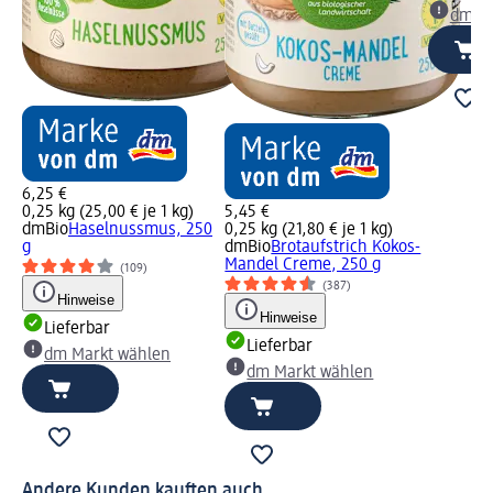
dm Ma
6,25 €
0,25 kg (25,00 € je 1 kg)
5,45 €
dmBio
Haselnussmus, 250
0,25 kg (21,80 € je 1 kg)
g
dmBio
Brotaufstrich Kokos-
Mandel Creme, 250 g
(109)
(387)
Hinweise
Hinweise
Lieferbar
Lieferbar
dm Markt wählen
dm Markt wählen
Andere Kunden kauften auch