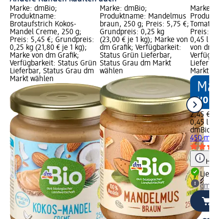
Marke: dmBio;
Marke: dmBio;
Marke: 
Produktname:
Produktname: Mandelmus
Produkt
Brotaufstrich Kokos-
braun, 250 g; Preis: 5,75 €;
Tomatenk
Mandel Creme, 250 g;
Grundpreis: 0,25 kg
Preis: 2
Preis: 5,45 €; Grundpreis:
(23,00 € je 1 kg); Marke von
0,45 l (5
0,25 kg (21,80 € je 1 kg);
dm Grafik; Verfügbarkeit:
von dm G
Marke von dm Grafik;
Status Grün Lieferbar,
Verfügba
Verfügbarkeit: Status Grün
Status Grau dm Markt
Lieferba
Lieferbar, Status Grau dm
wählen
Markt w
Markt wählen
2,45 €
0,45 l (5,
dmBio
To
450 ml
Hinw
Liefe
dm Ma