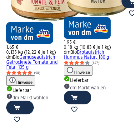
1,95 €
1,65 €
0,18 kg (10,83 € je 1 kg)
0,135 kg (12,22 € je 1 kg)
dmBio
Brotaufstrich
dmBio
Gemüseaufstrich
Hummus Natur, 180 g
Getrocknete Tomate und
(147)
Feta, 135 g
Hinweise
(98)
Lieferbar
Hinweise
dm Markt wählen
Lieferbar
dm Markt wählen