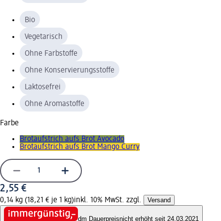
Bio
Vegetarisch
Ohne Farbstoffe
Ohne Konservierungsstoffe
Laktosefrei
Ohne Aromastoffe
Farbe
Brotaufstrich aufs Brot Avocado
Brotaufstrich aufs Brot Mango Curry
2,55 €
0,14 kg (18,21 € je 1 kg)
inkl. 10% MwSt. zzgl.
Versand
dm Dauerpreis
nicht erhöht seit 24.03.2021