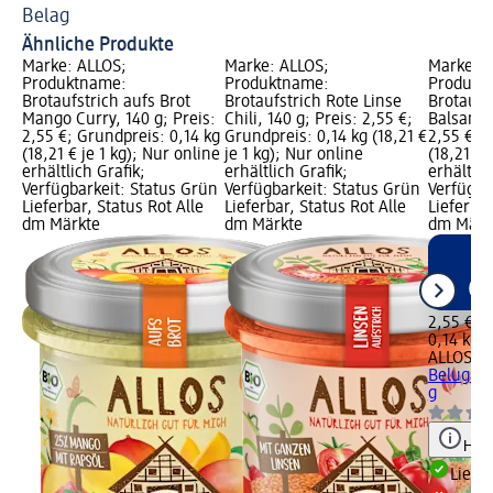
Belag
Ähnliche Produkte
Marke: ALLOS;
Marke: ALLOS;
Marke: A
Produktname:
Produktname:
Produkt
Brotaufstrich aufs Brot
Brotaufstrich Rote Linse
Brotaufs
Mango Curry, 140 g; Preis:
Chili, 140 g; Preis: 2,55 €;
Balsamic
2,55 €; Grundpreis: 0,14 kg
Grundpreis: 0,14 kg (18,21 €
2,55 €; 
(18,21 € je 1 kg); Nur online
je 1 kg); Nur online
(18,21 € 
erhältlich Grafik;
erhältlich Grafik;
erhältlic
Verfügbarkeit: Status Grün
Verfügbarkeit: Status Grün
Verfügba
Lieferbar, Status Rot Alle
Lieferbar, Status Rot Alle
Lieferbar
dm Märkte
dm Märkte
dm Märk
2,55 €
0,14 kg (
ALLOS
Br
Belugali
g
Hinw
Liefe