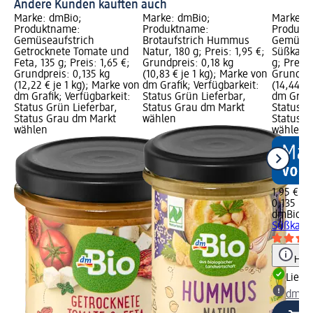
Andere Kunden kauften auch
Marke: dmBio;
Marke: dmBio;
Marke: 
Produktname:
Produktname:
Produkt
Gemüseaufstrich
Brotaufstrich Hummus
Gemüsea
Getrocknete Tomate und
Natur, 180 g; Preis: 1,95 €;
Süßkarto
Feta, 135 g; Preis: 1,65 €;
Grundpreis: 0,18 kg
g; Preis:
Grundpreis: 0,135 kg
(10,83 € je 1 kg); Marke von
Grundpre
(12,22 € je 1 kg); Marke von
dm Grafik; Verfügbarkeit:
(14,44 € 
dm Grafik; Verfügbarkeit:
Status Grün Lieferbar,
dm Grafi
Status Grün Lieferbar,
Status Grau dm Markt
Status G
Status Grau dm Markt
wählen
Status G
wählen
wählen
1,95 €
0,135 kg 
dmBio
Ge
Süßkarto
Hinw
Liefe
dm Ma