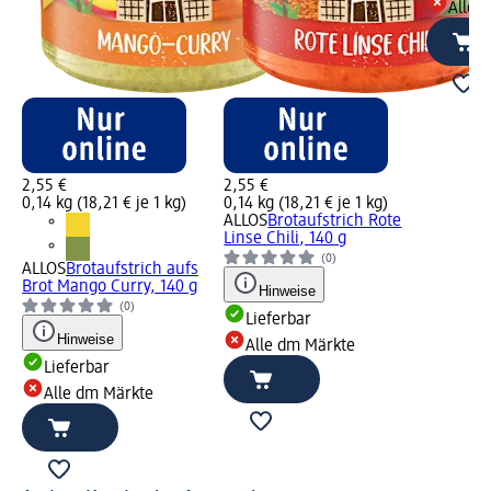
Alle 
2,55 €
2,55 €
0,14 kg (18,21 € je 1 kg)
0,14 kg (18,21 € je 1 kg)
ALLOS
Brotaufstrich Rote
Linse Chili, 140 g
(0)
ALLOS
Brotaufstrich aufs
Brot Mango Curry, 140 g
Hinweise
(0)
Lieferbar
Hinweise
Alle dm Märkte
Lieferbar
Alle dm Märkte