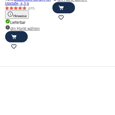
dm Markt wählen
Upstate, 4,3 g
(377)
Hinweise
Lieferbar
dm Markt wählen