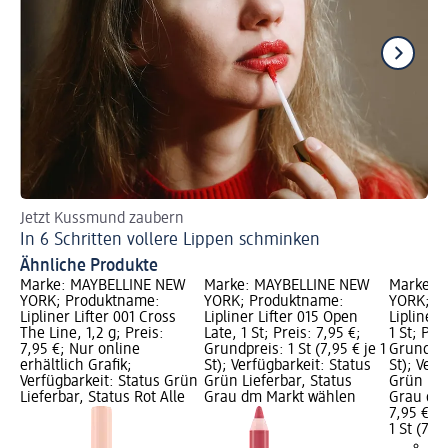
Jetzt Kussmund zaubern
An
In 6 Schritten vollere Lippen schminken
Go
Ähnliche Produkte
Marke: MAYBELLINE NEW
Marke: MAYBELLINE NEW
Marke: 
YORK; Produktname:
YORK; Produktname:
YORK; P
Lipliner Lifter 001 Cross
Lipliner Lifter 015 Open
Lipliner 
The Line, 1,2 g; Preis:
Late, 1 St; Preis: 7,95 €;
1 St; Pre
7,95 €; Nur online
Grundpreis: 1 St (7,95 € je 1
Grundprei
erhältlich Grafik;
St); Verfügbarkeit: Status
St); Verf
Verfügbarkeit: Status Grün
Grün Lieferbar, Status
Grün Lie
Lieferbar, Status Rot Alle
Grau dm Markt wählen
Grau dm
7,95 €
1 St (7,95