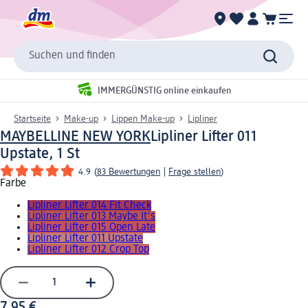
Suchen und finden
IMMERGÜNSTIG online einkaufen
Startseite
Make-up
Lippen Make-up
Lipliner
MAYBELLINE NEW YORK
Lipliner Lifter 011
Upstate, 1 St
4.9
(
83 Bewertungen
|
Frage stellen
)
Farbe
Lipliner Lifter 014 Fit Check
Lipliner Lifter 013 Maybe It's
Lipliner Lifter 015 Open Late
Lipliner Lifter 011 Upstate
Lipliner Lifter 012 Crop Top
7,95 €