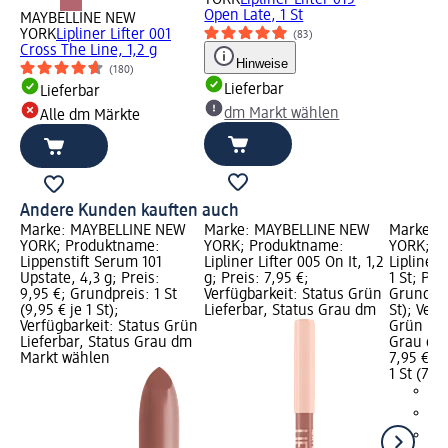
YORK
Lipliner Lifter 015
Open Late, 1 St
MAYBELLINE NEW
YORK
Lipliner Lifter 001
(83)
Cross The Line, 1,2 g
Hinweise
(180)
Lieferbar
Lieferbar
dm Markt wählen
Alle dm Märkte
Andere Kunden kauften auch
Marke: MAYBELLINE NEW
Marke: MAYBELLINE NEW
Marke: 
YORK; Produktname:
YORK; Produktname:
YORK; P
Lippenstift Serum 101
Lipliner Lifter 005 On It, 1,2
Lipliner 
Upstate, 4,3 g; Preis:
g; Preis: 7,95 €;
1 St; Pre
9,95 €; Grundpreis: 1 St
Verfügbarkeit: Status Grün
Grundprei
(9,95 € je 1 St);
Lieferbar, Status Grau dm
St); Verf
Verfügbarkeit: Status Grün
Grün Lie
Lieferbar, Status Grau dm
Grau dm
Markt wählen
7,95 €
1 St (7,95