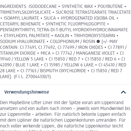
INGREDIENTS: ISODODECANE • SYNTHETIC WAX • POLYBUTENE •
TRIMETHYLSILOXYSILICATE • SUCROSE TETRASTEARATE TRIACETATE
• ISOAMYL LAURATE • SILICA • HYDROGENATED JOJOBA OIL •
CETEARYL BEHENATE • SYNTHETIC FLUORPHLOGOPITE •
PENTAERYTHRITYL TETRA-DI-T-BUTYL HYDROXYHYDROCINNAMATE
• ETHYLHEXYL PALMITATE • KAOLIN • TRIHYDROXYSTEARIN •
SODIUM HYALURONATE • COLOPHONIUM / ROSIN ● [+/- MAY
CONTAIN: CI 77491, CI 77492, CI 77499 / IRON OXIDES • CI 77891 /
TITANIUM DIOXIDE • MICA • CI 77742 / MANGANESE VIOLET • CI
19140 / YELLOW 5 LAKE • CI 15850 / RED 7 • CI 15850 / RED 6 • CI
42090 / BLUE 1 LAKE • CI 15985 / YELLOW 6 LAKE • CI 45410 / RED
28 LAKE • CI 77163 / BISMUTH OXYCHLORIDE • CI 15850 / RED 7
LAKE]. (F.I.L. Z70044330/1).
Verwendungshinweise
Den Maybelline Lifter Liner mit der Spitze voran am Lippenrand
ansetzen und von außen nach innen – jeweils vom Mundwinkel bis
zur Lippenmitte – arbeiten. Für natürlich betonte Lippen einfach
mit dem Lipliner die natürlichen Lippenkonturen umranden. Für
noch voller wirkende Lippen, die natürliche Lippenkontur leicht