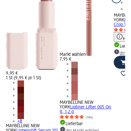
MAYBELL
YORK
Lip
Crop Top,
Hinw
Liefe
dm Ma
Markt wählen
7,95 €
9,95 €
1 St (9,95 € je 1 St)
MAYBELLINE NEW
YORK
Lipliner Lifter 005 On
It, 1,2 g
(184)
+8
Lieferbar
MAYBELLINE NEW
YORK
Lippenstift Serum 101