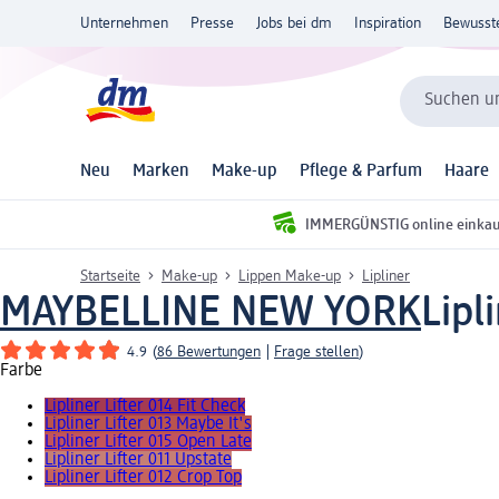
Unternehmen
Presse
Jobs bei dm
Inspiration
Bewusst
Suchen un
Neu
Marken
Make-up
Pflege & Parfum
Haare
IMMERGÜNSTIG online einka
Startseite
Make-up
Lippen Make-up
Lipliner
MAYBELLINE NEW YORK
Lipl
4.9
(
86 Bewertungen
|
Frage stellen
)
Farbe
Lipliner Lifter 014 Fit Check
Lipliner Lifter 013 Maybe It's
Lipliner Lifter 015 Open Late
Lipliner Lifter 011 Upstate
Lipliner Lifter 012 Crop Top