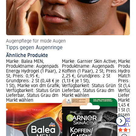
Augenpflege für müde Augen
En
Tipps gegen Augenringe
Ge
Ähnliche Produkte
Marke: Balea MEN;
Marke: Garnier Skin Active;
Marke: e
Produktname: Augenpads
Produktname: Augenpads
Produkt
Energy Hydrogel (1 Paar), 2
Koffein (1 Paar), 2 St; Preis:
Hydro Ge
St; Preis: 0,95 €;
2,25 €; Grundpreis: 2 St
Matcha (1
Grundpreis: 2 St (0,48 € je
(1,13 € je 1 St);
Preis: 1,
1 St); Marke von dm Grafik;
Verfügbarkeit: Status Grün
St (1,45 €
Verfügbarkeit: Status Grün
Lieferbar, Status Grau dm
Verfügba
Lieferbar, Status Grau dm
Markt wählen
Lieferba
Markt wählen
Markt w
1,45 €
1 St (1,45
essence
Gel 05 E
Paar), 2 