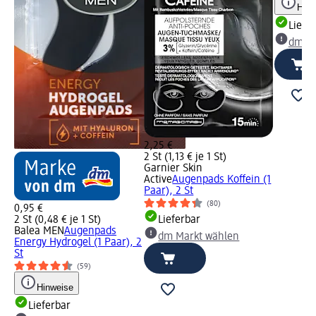
Hinw
Liefe
dm Ma
2,25 €
2 St (1,13 € je 1 St)
Garnier Skin
Active
Augenpads Koffein (1
Paar), 2 St
(80)
0,95 €
2 St (0,48 € je 1 St)
Lieferbar
Balea MEN
Augenpads
dm Markt wählen
Energy Hydrogel (1 Paar), 2
St
(59)
Hinweise
Lieferbar