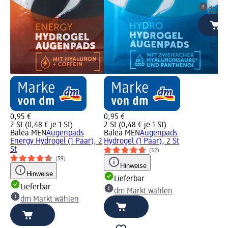
dm Ma
0,95 €
0,95 €
2 St (0,48 € je 1 St)
2 St (0,48 € je 1 St)
Balea MEN
Augenpads
Balea MEN
Augenpads
Energy Hydrogel (1 Paar), 2
Hydrogel (1 Paar), 2 St
St
(32)
(59)
Hinweise
Hinweise
Lieferbar
Lieferbar
dm Markt wählen
dm Markt wählen