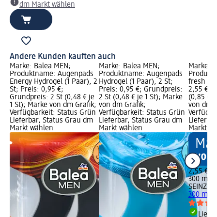
dm Markt wählen
Andere Kunden kauften auch
Marke: Balea MEN;
Marke: Balea MEN;
Marke: S
Produktname: Augenpads
Produktname: Augenpads
Produkt
Energy Hydrogel (1 Paar), 2
Hydrogel (1 Paar), 2 St;
fresh 3in
St; Preis: 0,95 €;
Preis: 0,95 €; Grundpreis:
2,55 €; 
Grundpreis: 2 St (0,48 € je
2 St (0,48 € je 1 St); Marke
(0,85 € j
1 St); Marke von dm Grafik;
von dm Grafik;
von dm G
Verfügbarkeit: Status Grün
Verfügbarkeit: Status Grün
Verfügba
Lieferbar, Status Grau dm
Lieferbar, Status Grau dm
Lieferba
Markt wählen
Markt wählen
Markt w
2,55 €
300 ml (0
SEINZ.
Du
300 ml
Liefe