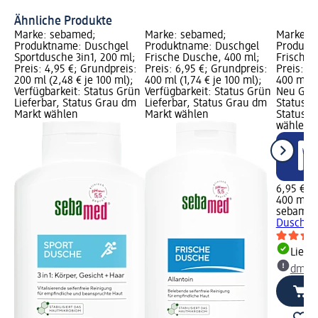
Un
Ähnliche Produkte
Marke: sebamed;
Marke: sebamed;
Marke: 
Produktname: Duschgel
Produktname: Duschgel
Produkt
Sportdusche 3in1, 200 ml;
Frische Dusche, 400 ml;
Frische 
Preis: 4,95 €; Grundpreis:
Preis: 6,95 €; Grundpreis:
Preis: 6
200 ml (2,48 € je 100 ml);
400 ml (1,74 € je 100 ml);
400 ml (1
Verfügbarkeit: Status Grün
Verfügbarkeit: Status Grün
Neu Graf
Lieferbar, Status Grau dm
Lieferbar, Status Grau dm
Status G
Markt wählen
Markt wählen
Status G
wählen
6,95 €
400 ml (1
sebame
Dusche,
Liefe
dm Ma