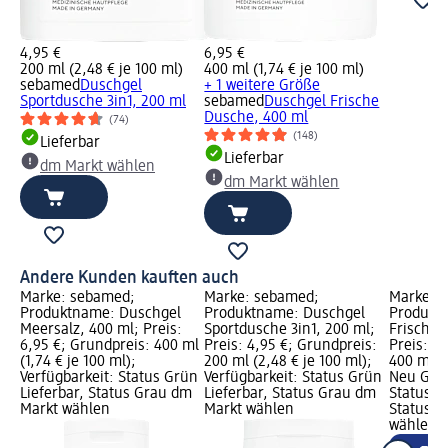
4,95 €
6,95 €
200 ml (2,48 € je 100 ml)
400 ml (1,74 € je 100 ml)
sebamed
Duschgel
+ 1 weitere Größe
Sportdusche 3in1, 200 ml
sebamed
Duschgel Frische
Dusche, 400 ml
(74)
(148)
Lieferbar
Lieferbar
dm Markt wählen
dm Markt wählen
Andere Kunden kauften auch
Marke: sebamed;
Marke: sebamed;
Marke: 
Produktname: Duschgel
Produktname: Duschgel
Produkt
Meersalz, 400 ml; Preis:
Sportdusche 3in1, 200 ml;
Frische 
6,95 €; Grundpreis: 400 ml
Preis: 4,95 €; Grundpreis:
Preis: 6
(1,74 € je 100 ml);
200 ml (2,48 € je 100 ml);
400 ml (1
Verfügbarkeit: Status Grün
Verfügbarkeit: Status Grün
Neu Graf
Lieferbar, Status Grau dm
Lieferbar, Status Grau dm
Status G
Markt wählen
Markt wählen
Status G
wählen