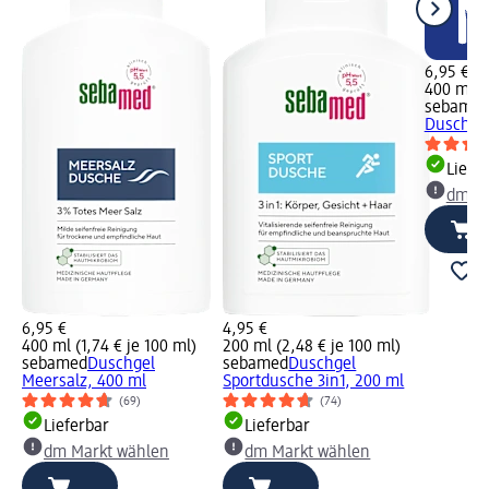
6,95 €
400 ml (1
sebame
Dusche,
Liefe
dm Ma
6,95 €
4,95 €
400 ml (1,74 € je 100 ml)
200 ml (2,48 € je 100 ml)
sebamed
Duschgel
sebamed
Duschgel
Meersalz, 400 ml
Sportdusche 3in1, 200 ml
(69)
(74)
Lieferbar
Lieferbar
dm Markt wählen
dm Markt wählen