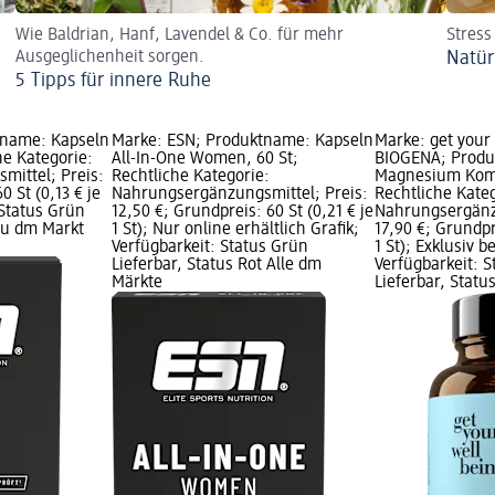
Wie Baldrian, Hanf, Lavendel & Co. für mehr
Stress
Ausgeglichenheit sorgen.
Natür
5 Tipps für innere Ruhe
tname: Kapseln
Marke: ESN; Produktname: Kapseln
Marke: get your 
he Kategorie:
All-In-One Women, 60 St;
BIOGENA; Produ
mittel; Preis:
Rechtliche Kategorie:
Magnesium Kompl
0 St (0,13 € je
Nahrungsergänzungsmittel; Preis:
Rechtliche Kate
 Status Grün
12,50 €; Grundpreis: 60 St (0,21 € je
Nahrungsergänzu
rau dm Markt
1 St); Nur online erhältlich Grafik;
17,90 €; Grundpr
Verfügbarkeit: Status Grün
1 St); Exklusiv b
Lieferbar, Status Rot Alle dm
Verfügbarkeit: 
Märkte
Lieferbar, Stat