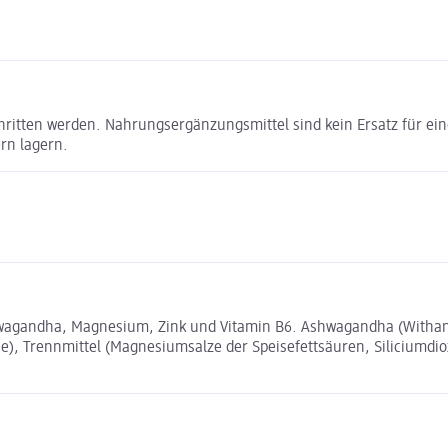
chritten werden. Nahrungsergänzungsmittel sind kein Ersatz für 
rn lagern.
gandha, Magnesium, Zink und Vitamin B6. Ashwagandha (Withania 
ose), Trennmittel (Magnesiumsalze der Speisefettsäuren, Siliciumdiox