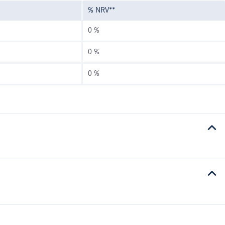
% NRV**
0 %
0 %
0 %