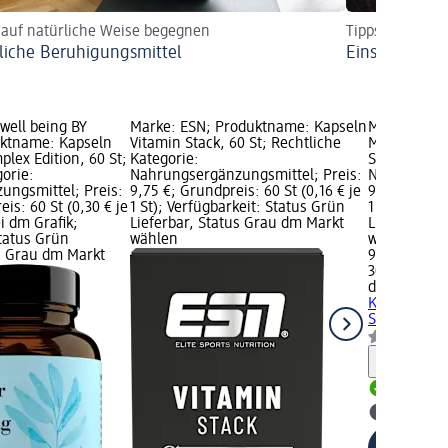
 auf natürliche Weise begegnen
Tipps & Hausmi
liche Beruhigungsmittel
Einschlafhilf
well being BY
Marke: ESN; Produktname: Kapseln
Marke: doc 
ktname: Kapseln
Vitamin Stack, 60 St; Rechtliche
Mönchspfeff
ex Edition, 60 St;
Kategorie:
St; Rechtlic
gorie:
Nahrungsergänzungsmittel; Preis:
Nahrungserg
ngsmittel; Preis:
9,75 €; Grundpreis: 60 St (0,16 € je
9,95 €; Grun
eis: 60 St (0,30 € je
1 St); Verfügbarkeit: Status Grün
1 St); Verfü
ei dm Grafik;
Lieferbar, Status Grau dm Markt
Lieferbar, 
Status Grün
wählen
wählen
us Grau dm Markt
9,95 €
30 St (0,33 €
doc nature'
Kapseln, 30
St
Nahrungs
Hinweis
Lieferbar
dm Mark