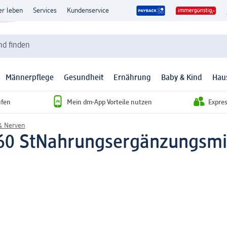
er leben
Services
Kundenservice
d finden
Männerpflege
Gesundheit
Ernährung
Baby & Kind
Hau
ufen
Mein dm-App Vorteile nutzen
Expre
& Nerven
60 St
Nahrungsergänzungsmit