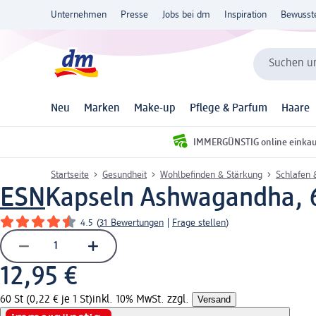
Unternehmen
Presse
Jobs bei dm
Inspiration
Bewusst
Suchen un
Neu
Marken
Make-up
Pflege & Parfum
Haare
IMMERGÜNSTIG online einka
Startseite
Gesundheit
Wohlbefinden & Stärkung
Schlafen 
ESN
Kapseln Ashwagandha, 
4.5
(
31 Bewertungen
|
Frage stellen
)
12,95 €
60 St (0,22 € je 1 St)
inkl. 10% MwSt. zzgl.
Versand