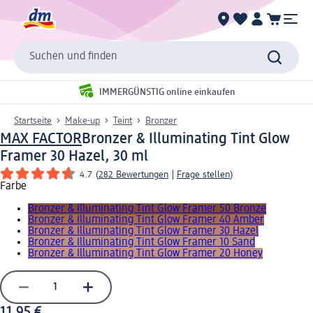
Suchen und finden
IMMERGÜNSTIG online einkaufen
Startseite
Make-up
Teint
Bronzer
MAX FACTOR
Bronzer & Illuminating Tint Glow
Framer 30 Hazel, 30 ml
4.7
(
282 Bewertungen
|
Frage stellen
)
Farbe
Bronzer & Illuminating Tint Glow Framer 50 Bronze
Bronzer & Illuminating Tint Glow Framer 40 Amber
Bronzer & Illuminating Tint Glow Framer 30 Hazel
Bronzer & Illuminating Tint Glow Framer 10 Sand
Bronzer & Illuminating Tint Glow Framer 20 Honey
11,95 €