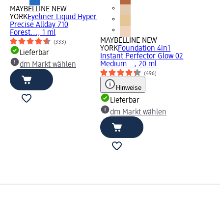
MAYBELLINE NEW
YORK
Eyeliner Liquid Hyper
Precise Allday 710
Forest..., 1 ml
MAYBELLINE NEW
(333)
YORK
Foundation 4in1
Lieferbar
Instant Perfector Glow 02
Medium..., 20 ml
dm Markt wählen
(496)
Hinweise
Lieferbar
dm Markt wählen