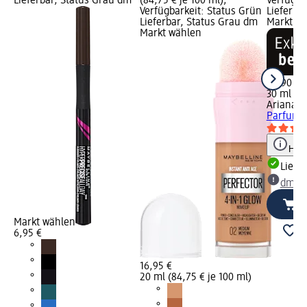
Lieferbar, Status Grau dm
(84,75 € je 100 ml);
Verfügba
Verfügbarkeit: Status Grün
Lieferba
Lieferbar, Status Grau dm
Markt w
Markt wählen
42,90 €
30 ml (14
Ariana 
Parfum A
Hinw
Liefe
dm Ma
Markt wählen
6,95 €
16,95 €
20 ml (84,75 € je 100 ml)