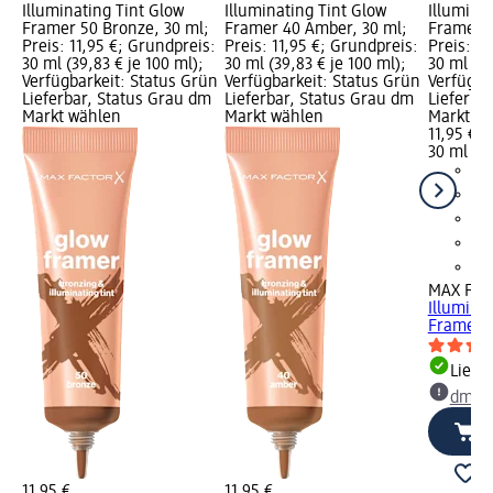
Illuminating Tint Glow
Illuminating Tint Glow
Illumina
Framer 50 Bronze, 30 ml;
Framer 40 Amber, 30 ml;
Framer 2
Preis: 11,95 €; Grundpreis:
Preis: 11,95 €; Grundpreis:
Preis: 11
30 ml (39,83 € je 100 ml);
30 ml (39,83 € je 100 ml);
30 ml (39
Verfügbarkeit: Status Grün
Verfügbarkeit: Status Grün
Verfügba
Lieferbar, Status Grau dm
Lieferbar, Status Grau dm
Lieferba
Markt wählen
Markt wählen
Markt w
11,95 €
30 ml (39
MAX FA
Illumina
Framer 2
Liefe
dm Ma
11,95 €
11,95 €