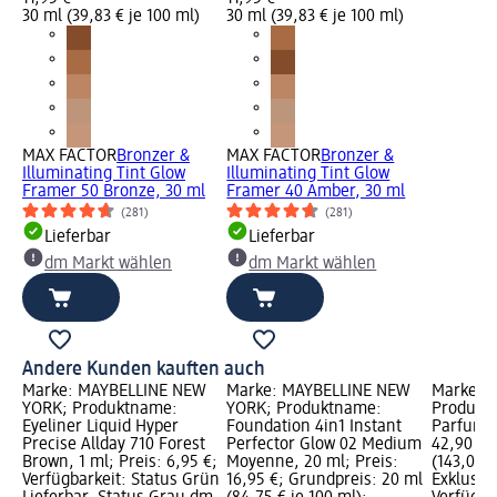
30 ml (39,83 € je 100 ml)
30 ml (39,83 € je 100 ml)
MAX FACTOR
Bronzer &
MAX FACTOR
Bronzer &
Illuminating Tint Glow
Illuminating Tint Glow
Framer 50 Bronze, 30 ml
Framer 40 Amber, 30 ml
(281)
(281)
Lieferbar
Lieferbar
dm Markt wählen
dm Markt wählen
Andere Kunden kauften auch
Marke: MAYBELLINE NEW
Marke: MAYBELLINE NEW
Marke: A
YORK; Produktname:
YORK; Produktname:
Produkt
Eyeliner Liquid Hyper
Foundation 4in1 Instant
Parfum A
Precise Allday 710 Forest
Perfector Glow 02 Medium
42,90 €;
Brown, 1 ml; Preis: 6,95 €;
Moyenne, 20 ml; Preis:
(143,00 €
Verfügbarkeit: Status Grün
16,95 €; Grundpreis: 20 ml
Exklusiv 