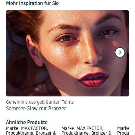
Mehr Inspiration für Sie
Geheimnis des gebräunten Teints
We
Sommer-Glow mit Bronzer
Na
Ähnliche Produkte
Marke: MAX FACTOR;
Marke: MAX FACTOR;
Marke: 
Produktname: Bronzer &
Produktname: Bronzer &
Produkt