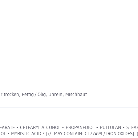
r trocken, Fettig / Ölig, Unrein, Mischhaut
EARATE • CETEARYL ALCOHOL • PROPANEDIOL • PULLULAN • STEARI
MYRISTIC ACID ? [+/- MAY CONTAIN: CI 77499 / IRON OXIDES]. (F