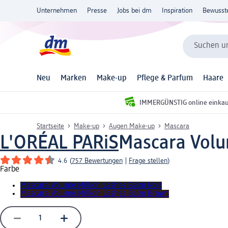
Unternehmen
Presse
Jobs bei dm
Inspiration
Bewusst
Suchen un
Neu
Marken
Make-up
Pflege & Parfum
Haare
IMMERGÜNSTIG online einka
Startseite
Make-up
Augen Make-up
Mascara
L'ORÉAL PARiS
Mascara Volu
4.6
(
757 Bewertungen
|
Frage stellen
)
Farbe
Mascara Volume Million Lashes Balm Noir
Mascara Volume Million Lashes Balm Brown