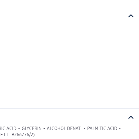
C ACID • GLYCERIN • ALCOHOL DENAT. • PALMITIC ACID •
.I.L. B266776/2).