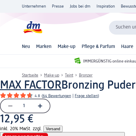
Unternehmen
Presse
Jobs bei dm
Inspiration
Bewusst
Suchen un
Neu
Marken
Make-up
Pflege & Parfum
Haare
IMMERGÜNSTIG online einka
Startseite
Make-up
Teint
Bronzer
MAX FACTOR
Bronzing Puder 
4.8
(
64 Bewertungen
|
Frage stellen
)
12,95 €
inkl. 20% MwSt. zzgl.
Versand