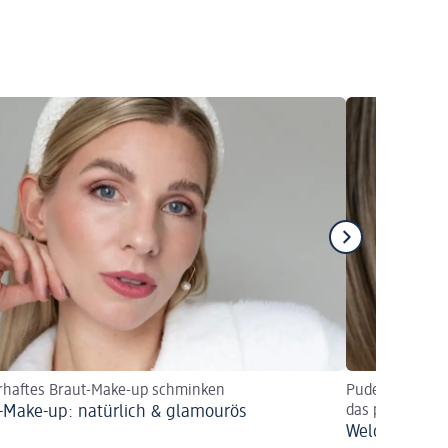
rhaftes Braut-Make-up schminken
Puder oder bes
-Make-up: natürlich & glamourös
das passende M
Welches Make