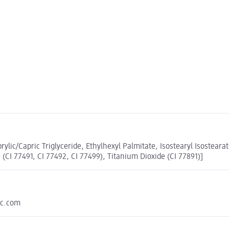
lic/Capric Triglyceride, Ethylhexyl Palmitate, Isostearyl Isosteara
 (CI 77491, CI 77492, CI 77499), Titanium Dioxide (CI 77891)]
nc.com