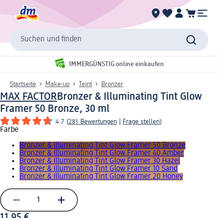
Suchen und finden
IMMERGÜNSTIG online einkaufen
Startseite
Make-up
Teint
Bronzer
MAX FACTOR
Bronzer & Illuminating Tint Glow
Framer 50 Bronze, 30 ml
4.7
(
281 Bewertungen
|
Frage stellen
)
Farbe
Bronzer & Illuminating Tint Glow Framer 50 Bronze
Bronzer & Illuminating Tint Glow Framer 40 Amber
Bronzer & Illuminating Tint Glow Framer 30 Hazel
Bronzer & Illuminating Tint Glow Framer 10 Sand
Bronzer & Illuminating Tint Glow Framer 20 Honey
11,95 €