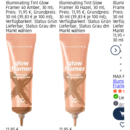
Illuminating Tint Glow
Illuminating Tint Glow
Illumina
Framer 40 Amber, 30 ml;
Framer 30 Hazel, 30 ml;
Framer 1
Preis: 11,95 €; Grundpreis:
Preis: 11,95 €; Grundpreis:
Preis: 11
30 ml (39,83 € je 100 ml);
30 ml (39,83 € je 100 ml);
30 ml (39
Verfügbarkeit: Status Grün
Verfügbarkeit: Status Grün
Verfügba
Lieferbar, Status Grau dm
Lieferbar, Status Grau dm
Lieferba
Markt wählen
Markt wählen
Markt w
11,95 €
30 ml (39
MAX FA
Illumina
Framer 1
Liefe
dm Ma
11,95 €
11,95 €