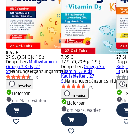
8,45 €
5,45 €
27 St (0,31 € je 1 St)
7,95 €
27 St (0,
Doppelherz
Multivitamin +
27 St (0,29 € je 1 St)
Doppelh
Omega 3 Kids, 27
Doppelherz
Omega-3 +
Kids, 27
St
Nahrungsergänzungsmittel
Vitamin D3 Kids
St
Nahrun
Kautabletten, 27
(51)
St
Nahrungsergänzungsmittel
Hinweise
Hinw
(95)
Lieferbar
Liefe
Hinweise
dm Markt wählen
dm Ma
Lieferbar
dm Markt wählen