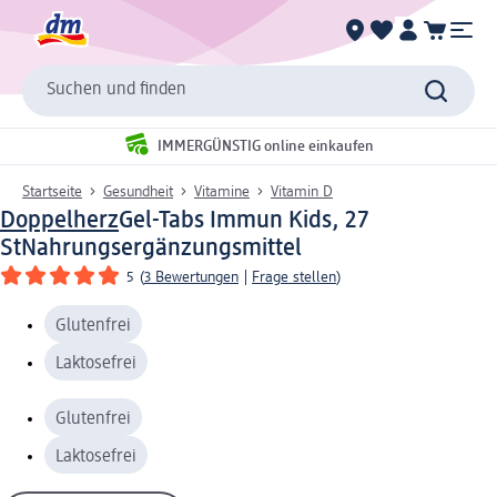
Suchen und finden
IMMERGÜNSTIG online einkaufen
Startseite
Gesundheit
Vitamine
Vitamin D
Doppelherz
Gel-Tabs Immun Kids, 27
St
Nahrungsergänzungsmittel
5
(
3 Bewertungen
|
Frage stellen
)
Glutenfrei
Laktosefrei
Glutenfrei
Laktosefrei