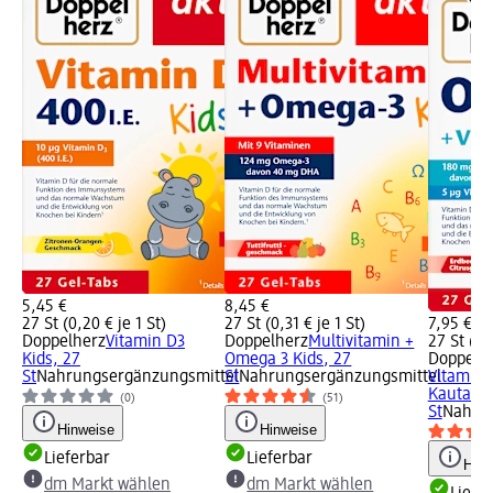
5,45 €
8,45 €
27 St (0,20 € je 1 St)
27 St (0,31 € je 1 St)
7,95 €
Doppelherz
Vitamin D3
Doppelherz
Multivitamin +
27 St (0,
Kids, 27
Omega 3 Kids, 27
Doppelh
St
Nahrungsergänzungsmittel
St
Nahrungsergänzungsmittel
Vitamin 
Kautable
(0)
(51)
St
Nahrun
Hinweise
Hinweise
Lieferbar
Lieferbar
Hinw
dm Markt wählen
dm Markt wählen