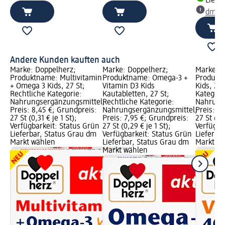
Liefe
dm Ma
Andere Kunden kauften auch
Marke: Doppelherz;
Marke: Doppelherz;
Marke: D
Produktname: Multivitamin
Produktname: Omega-3 +
Produkt
+ Omega 3 Kids, 27 St;
Vitamin D3 Kids
Kids, 27 
Rechtliche Kategorie:
Kautabletten, 27 St;
Kategori
Nahrungsergänzungsmittel;
Rechtliche Kategorie:
Nahrung
Preis: 8,45 €; Grundpreis:
Nahrungsergänzungsmittel;
Preis: 5
27 St (0,31 € je 1 St);
Preis: 7,95 €; Grundpreis:
27 St (0,2
Verfügbarkeit: Status Grün
27 St (0,29 € je 1 St);
Verfügba
Lieferbar, Status Grau dm
Verfügbarkeit: Status Grün
Lieferba
Markt wählen
Lieferbar, Status Grau dm
Markt w
Markt wählen