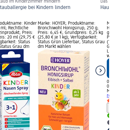
taub im Kinderzimmer mindern
Das hilft gege
tauballergie bei Kindern lindern
Hausstauballe
roduktname: Kinder
Marke: HOYER; Produktname:
Marke: Mivo
 ml; Rechtliche
Bronchiwohl Honigsirup, 250 g;
Hustenbonbo
inprodukt; Preis:
Preis: 6,45 €; Grundpreis: 0,25 kg
gelbe Frücht
is: 20 ml (29,75 €
(25,80 € je 1 kg); Verfügbarkeit:
Preis: 0,95 
ügbarkeit: Status
Status Grün Lieferbar, Status Grau
(1,27 € je 1
 Status Grau dm
dm Markt wählen
Grafik; Verf
Lieferbar, 
wählen
0,95 €
0,75 kg (1,27
Mivolis
Hust
rote & gelbe
Hinweis
Lieferbar
dm Mark