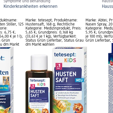
Symptome und Behandlung
Hauss
Kinderkrankheiten erkennen
Hauss
oduktname:
Marke: tetesept; Produktname:
Marke: Abtei; P
en Stiller, 125
Hustensaft, 168 g; Rechtliche
Nasen Spray, 20
orie:
Kategorie: Medizinprodukt; Preis:
Kategorie: Mediz
s: 6,75 €;
5,65 €; Grundpreis: 0,168 kg
5,95 €; Grundpre
4,00 € je 1 l);
(33,63 € je 1 kg); Verfügbarkeit:
je 100 ml); Verf
s Grün
Status Grün Lieferbar, Status Grau
Grün Lieferbar,
rau dm Markt
dm Markt wählen