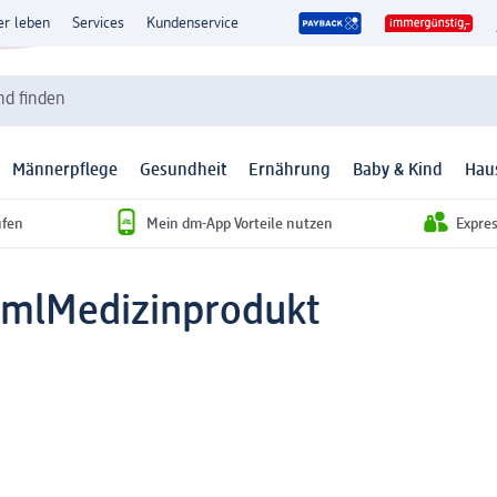
er leben
Services
Kundenservice
d finden
Männerpflege
Gesundheit
Ernährung
Baby & Kind
Hau
ufen
Mein dm-App Vorteile nutzen
Expre
 ml
Medizinprodukt