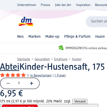
Unternehmen
Presse
Jobs bei dm
Inspiration
Bewusst
Suchen un
Neu
Marken
Make-up
Pflege & Parfum
Haare
IMMERGÜNSTIG online einka
Startseite
Gesundheit
Erkältung
Husten
Abtei
Kinder-Hustensaft, 175
5
(
4 Bewertungen
|
1 Frage
)
6,95 €
175 ml (3,97 € je 100 ml)
inkl. 20% MwSt. zzgl.
Versand