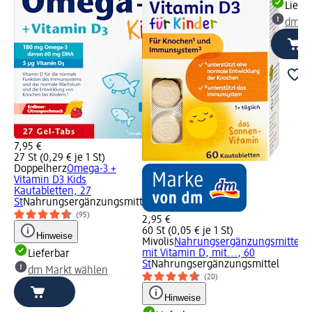
Liefe
dm Ma
7,95 €
27 St (0,29 € je 1 St)
Doppelherz
Omega-3 +
Vitamin D3 Kids
Kautabletten, 27
St
Nahrungsergänzungsmittel
(95)
2,95 €
60 St (0,05 € je 1 St)
Hinweise
Mivolis
Nahrungsergänzungsmittel
mit Vitamin D, mit..., 60
Lieferbar
St
Nahrungsergänzungsmittel
dm Markt wählen
(20)
Hinweise