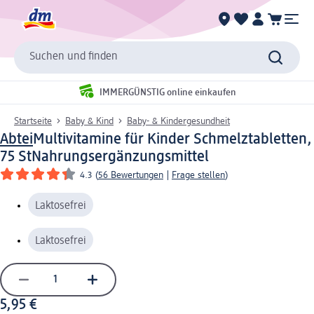
Suchen und finden
IMMERGÜNSTIG online einkaufen
Startseite
Baby & Kind
Baby- & Kindergesundheit
Abtei
Multivitamine für Kinder Schmelztabletten,
75 St
Nahrungsergänzungsmittel
4.3
(
56 Bewertungen
|
Frage stellen
)
Laktosefrei
Laktosefrei
5,95 €