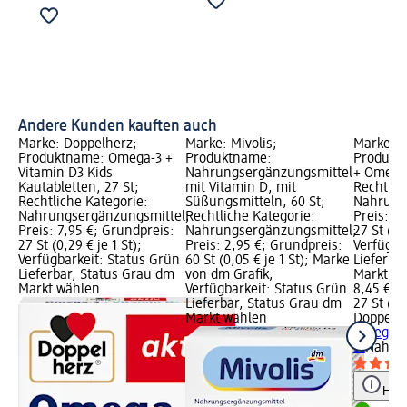
Andere Kunden kauften auch
Marke: Doppelherz;
Marke: Mivolis;
Marke: D
Produktname: Omega-3 +
Produktname:
Produktn
Vitamin D3 Kids
Nahrungsergänzungsmittel
+ Omega 
Kautabletten, 27 St;
mit Vitamin D, mit
Rechtlic
Rechtliche Kategorie:
Süßungsmitteln, 60 St;
Nahrung
Nahrungsergänzungsmittel;
Rechtliche Kategorie:
Preis: 8
Preis: 7,95 €; Grundpreis:
Nahrungsergänzungsmittel;
27 St (0,3
27 St (0,29 € je 1 St);
Preis: 2,95 €; Grundpreis:
Verfügba
Verfügbarkeit: Status Grün
60 St (0,05 € je 1 St); Marke
Lieferba
Lieferbar, Status Grau dm
von dm Grafik;
Markt w
Markt wählen
Verfügbarkeit: Status Grün
8,45 €
Lieferbar, Status Grau dm
27 St (0,3
Markt wählen
Doppelh
Omega 3 
St
Nahrun
Hinw