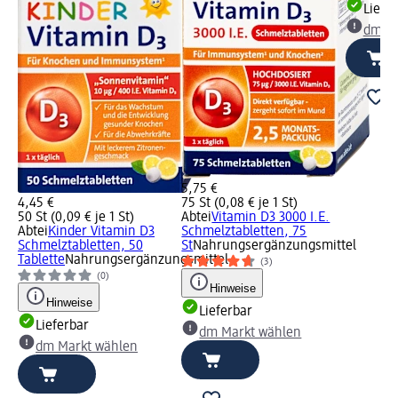
Liefe
dm Ma
5,75 €
4,45 €
75 St (0,08 € je 1 St)
50 St (0,09 € je 1 St)
Abtei
Vitamin D3 3000 I.E.
Abtei
Kinder Vitamin D3
Schmelztabletten, 75
Schmelztabletten, 50
St
Nahrungsergänzungsmittel
Tablette
Nahrungsergänzungsmittel
(3)
(0)
Hinweise
Hinweise
Lieferbar
Lieferbar
dm Markt wählen
dm Markt wählen