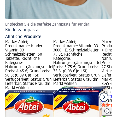
Entdecken Sie die perfekte Zahnpasta für Kinder!
Sp
Kinderzahnpasta
El
Ähnliche Produkte
Marke: Abtei;
Marke: Abtei;
Marke: D
Produktname: Kinder
Produktname: Vitamin D3
Produktn
Vitamin D3
3000 I.E. Schmelztabletten,
+ Omega 
Schmelztabletten, 50
75 St; Rechtliche
Rechtlic
Tablette; Rechtliche
Kategorie:
Nahrung
Kategorie:
Nahrungsergänzungsmittel;
Preis: 8
Nahrungsergänzungsmittel;
Preis: 5,75 €; Grundpreis:
27 St (0,3
Preis: 4,45 €; Grundpreis:
75 St (0,08 € je 1 St);
Verfügba
50 St (0,09 € je 1 St);
Verfügbarkeit: Status Grün
Lieferba
Verfügbarkeit: Status Grün
Lieferbar, Status Grau dm
Markt w
Lieferbar, Status Grau dm
Markt wählen
8,45 €
Markt wählen
27 St (0,3
Doppelh
Omega 3 
St
Nahrun
Hinw