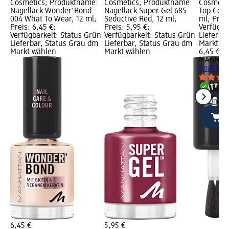
Cosmetics; Produktname:
Cosmetics; Produktname:
Cosmeti
Nagellack Wonder'Bond
Nagellack Super Gel 685
Top Coat
004 What To Wear, 12 ml;
Seductive Red, 12 ml;
ml; Preis
Preis: 6,45 €;
Preis: 5,95 €;
Verfügba
Verfügbarkeit: Status Grün
Verfügbarkeit: Status Grün
Lieferba
Lieferbar, Status Grau dm
Lieferbar, Status Grau dm
Markt w
Markt wählen
Markt wählen
6,45 €
MANHATT
Coat Ult
Liefe
dm Ma
6,45 €
5,95 €