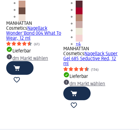
MANHATTAN
Cosmetics
Nagellack
Wonder'Bond 004 What To
Wear, 12 ml
+4
(61)
MANHATTAN
Lieferbar
Cosmetics
Nagellack Super
dm Markt wählen
Gel 685 Seductive Red, 12
ml
(136)
Lieferbar
dm Markt wählen