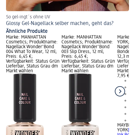
So gel-ingt´s ohne UV
Fü
Glossy Gel-Nagellack selber machen, geht das?
Ve
Ähnliche Produkte
Marke: MANHATTAN
Marke: MANHATTAN
Marke: 
Cosmetics; Produktname:
Cosmetics; Produktname:
YORK; P
Nagellack Wonder'Bond
Nagellack Wonder'Bond
Nagellac
004 What To Wear, 12 ml;
003 Slip Dress, 12 ml;
Bonder 0
Preis: 6,45 €;
Preis: 6,45 €;
12,3 ml; 
Verfügbarkeit: Status Grün
Verfügbarkeit: Status Grün
Verfügba
Lieferbar, Status Grau dm
Lieferbar, Status Grau dm
Lieferba
Markt wählen
Markt wählen
Markt w
7,95 €
+1
MAYBELL
YORK
Nag