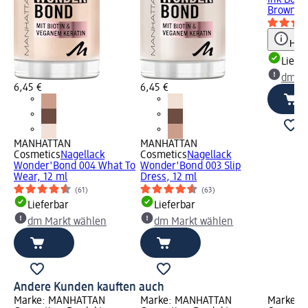
Ink Bond
Brown, 1
Hinw
Liefe
dm Ma
6,45 €
6,45 €
MANHATTAN
MANHATTAN
Cosmetics
Nagellack
Cosmetics
Nagellack
Wonder'Bond 004 What To
Wonder'Bond 003 Slip
Wear, 12 ml
Dress, 12 ml
(61)
(63)
Lieferbar
Lieferbar
dm Markt wählen
dm Markt wählen
Andere Kunden kauften auch
Marke: MANHATTAN
Marke: MANHATTAN
Marke: 