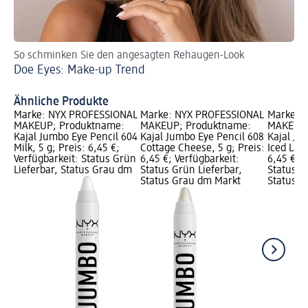
So schminken Sie den angesagten Rehaugen-Look
So
Doe Eyes: Make-up Trend
Gr
Ähnliche Produkte
Marke: NYX PROFESSIONAL
Marke: NYX PROFESSIONAL
Marke: 
MAKEUP; Produktname:
MAKEUP; Produktname:
MAKEUP;
Kajal Jumbo Eye Pencil 604
Kajal Jumbo Eye Pencil 608
Kajal Ju
Milk, 5 g; Preis: 6,45 €;
Cottage Cheese, 5 g; Preis:
Iced Latt
Verfügbarkeit: Status Grün
6,45 €; Verfügbarkeit:
6,45 €; V
Lieferbar, Status Grau dm
Status Grün Lieferbar,
Status G
Status Grau dm Markt
Status G