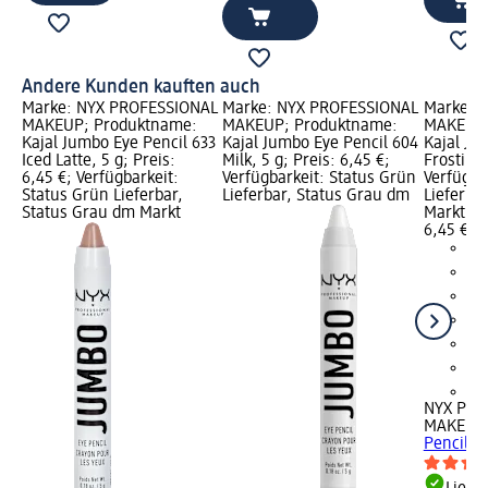
Andere Kunden kauften auch
Marke: NYX PROFESSIONAL
Marke: NYX PROFESSIONAL
Marke: 
MAKEUP; Produktname:
MAKEUP; Produktname:
MAKEUP;
Kajal Jumbo Eye Pencil 633
Kajal Jumbo Eye Pencil 604
Kajal Ju
Iced Latte, 5 g; Preis:
Milk, 5 g; Preis: 6,45 €;
Frosting,
6,45 €; Verfügbarkeit:
Verfügbarkeit: Status Grün
Verfügba
Status Grün Lieferbar,
Lieferbar, Status Grau dm
Lieferba
Status Grau dm Markt
Markt w
6,45 €
+1
NYX PRO
MAKEUP
Pencil 63