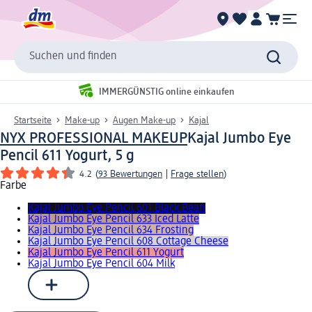
Suchen und finden
IMMERGÜNSTIG online einkaufen
Startseite
Make-up
Augen Make-up
Kajal
NYX PROFESSIONAL MAKEUP
Kajal Jumbo Eye
Pencil 611 Yogurt, 5 g
4.2
(
93 Bewertungen
|
Frage stellen
)
Farbe
Kajal Jumbo Eye Pencil 601 Black Bean
Kajal Jumbo Eye Pencil 633 Iced Latte
Kajal Jumbo Eye Pencil 634 Frosting
Kajal Jumbo Eye Pencil 608 Cottage Cheese
Kajal Jumbo Eye Pencil 611 Yogurt
Kajal Jumbo Eye Pencil 604 Milk