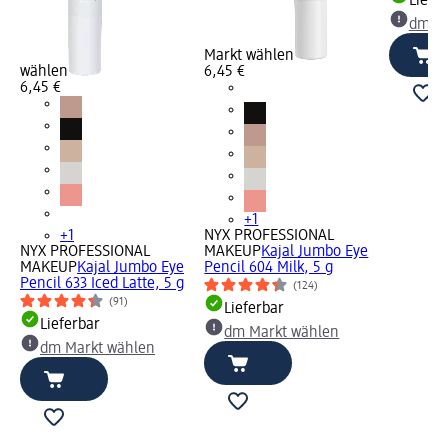
Liefe
dm Ma
Markt wählen
wählen
6,45 €
6,45 €
+1
+1
NYX PROFESSIONAL
NYX PROFESSIONAL
MAKEUP
Kajal Jumbo Eye
MAKEUP
Kajal Jumbo Eye
Pencil 604 Milk, 5 g
Pencil 633 Iced Latte, 5 g
(124)
(91)
Lieferbar
Lieferbar
dm Markt wählen
dm Markt wählen