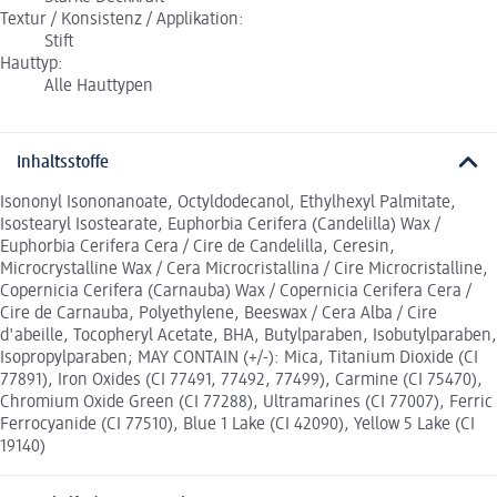
Textur / Konsistenz / Applikation:
Stift
Hauttyp:
Alle Hauttypen
Inhaltsstoffe
Isononyl Isononanoate, Octyldodecanol, Ethylhexyl Palmitate,
Isostearyl Isostearate, Euphorbia Cerifera (Candelilla) Wax /
Euphorbia Cerifera Cera / Cire de Candelilla, Ceresin,
Microcrystalline Wax / Cera Microcristallina / Cire Microcristalline,
Copernicia Cerifera (Carnauba) Wax / Copernicia Cerifera Cera /
Cire de Carnauba, Polyethylene, Beeswax / Cera Alba / Cire
d'abeille, Tocopheryl Acetate, BHA, Butylparaben, Isobutylparaben,
Isopropylparaben; MAY CONTAIN (+/-): Mica, Titanium Dioxide (CI
77891), Iron Oxides (CI 77491, 77492, 77499), Carmine (CI 75470),
Chromium Oxide Green (CI 77288), Ultramarines (CI 77007), Ferric
Ferrocyanide (CI 77510), Blue 1 Lake (CI 42090), Yellow 5 Lake (CI
19140)