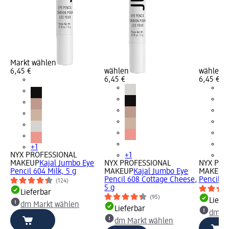
Markt wählen
6,45 €
wählen
wählen
6,45 €
6,45 €
+1
NYX PROFESSIONAL
+1
+1
MAKEUP
Kajal Jumbo Eye
NYX PROFESSIONAL
NYX PRO
Pencil 604 Milk, 5 g
MAKEUP
Kajal Jumbo Eye
MAKEUP
Pencil 608 Cottage Cheese,
Pencil 63
(124)
5 g
Lieferbar
(95)
Liefe
dm Markt wählen
Lieferbar
dm Ma
dm Markt wählen