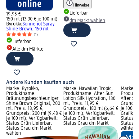
Hinweise
Lieferbar
19,95 €
150 ml (13,30 € je 100 ml)
dm Markt wählen
Byrokko
Sonnenöl Spray
Shine Brown, 150 ml
(1)
Lieferbar
Alle dm Märkte
Andere Kunden kauften auch
Marke: Byrokko;
Marke: Hawaiian Tropic;
Marke: B
Produktname:
Produktname: After Sun
Produkt
Bräunungsbeschleuniger
Lotion Silk Hydration, 180
After Sun
Shine Brown Original, 200
ml; Preis: 11,95 €;
Grundpre
ml; Preis: 18,95 €;
Grundpreis: 180 ml (6,64 €
je 100 m
Grundpreis: 200 ml (9,48 €
je 100 ml); Verfügbarkeit:
Grafik; V
je 100 ml); Verfügbarkeit:
Status Grün Lieferbar,
Status G
Status Grün Lieferbar,
Status Grau dm Markt
Status G
Status Grau dm Markt
wählen
wählen