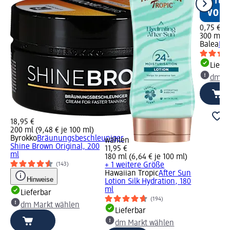
0,75 €
300 ml (0
Balea
Dus
Liefe
dm Ma
18,95 €
200 ml (9,48 € je 100 ml)
Byrokko
Bräunungsbeschleuniger
wählen
Shine Brown Original, 200
11,95 €
ml
180 ml (6,64 € je 100 ml)
+ 1 weitere Größe
(143)
Hawaiian Tropic
After Sun
Hinweise
Lotion Silk Hydration, 180
ml
Lieferbar
(194)
dm Markt wählen
Lieferbar
dm Markt wählen