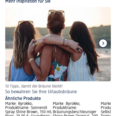
Mehr Inspiration für Sie
10 Tipps, damit die Bräune bleibt!
Di
So bewahren Sie Ihre Urlaubsbräune
He
Ähnliche Produkte
Marke: Byrokko;
Marke: Byrokko;
Marke: B
Produktname: Sonnenöl
Produktname:
Produkt
Spray Shine Brown, 150 ml;
Bräunungsbeschleuniger
Selbstb