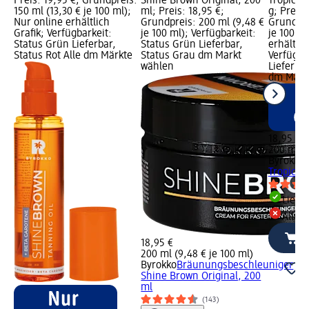
Preis: 19,95 €; Grundpreis:
Shine Brown Original, 200
Tropical
150 ml (13,30 € je 100 ml);
ml; Preis: 18,95 €;
g; Preis:
Nur online erhältlich
Grundpreis: 200 ml (9,48 €
Grundpre
Grafik; Verfügbarkeit:
je 100 ml); Verfügbarkeit:
je 100 ml
Status Grün Lieferbar,
Status Grün Lieferbar,
erhältlic
Status Rot Alle dm Märkte
Status Grau dm Markt
Verfügba
wählen
Lieferbar
dm Märk
18,95 €
200 ml (9
Byrokko
Tropical
Liefe
Alle 
18,95 €
200 ml (9,48 € je 100 ml)
Byrokko
Bräunungsbeschleuniger
Shine Brown Original, 200
ml
(143)