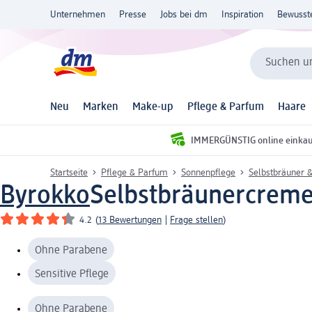
Unternehmen
Presse
Jobs bei dm
Inspiration
Bewusst
Suchen un
Neu
Marken
Make-up
Pflege & Parfum
Haare
IMMERGÜNSTIG online einka
Startseite
Pflege & Parfum
Sonnenpflege
Selbstbräuner 
Byrokko
Selbstbräunercreme 
4.2
(
13 Bewertungen
|
Frage stellen
)
Ohne Parabene
Sensitive Pflege
Ohne Parabene