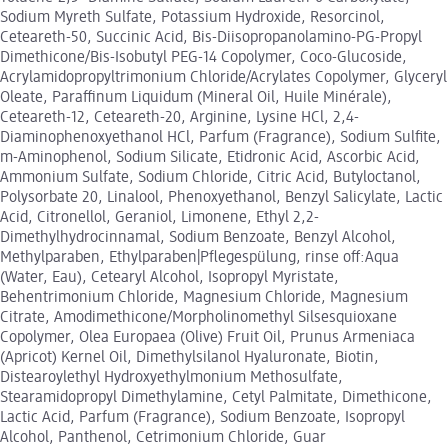
Sodium Myreth Sulfate, Potassium Hydroxide, Resorcinol,
Ceteareth-50, Succinic Acid, Bis-Diisopropanolamino-PG-Propyl
Dimethicone/Bis-Isobutyl PEG-14 Copolymer, Coco-Glucoside,
Acrylamidopropyltrimonium Chloride/Acrylates Copolymer, Glyceryl
Oleate, Paraffinum Liquidum (Mineral Oil, Huile Minérale),
Ceteareth-12, Ceteareth-20, Arginine, Lysine HCl, 2,4-
Diaminophenoxyethanol HCl, Parfum (Fragrance), Sodium Sulfite,
m-Aminophenol, Sodium Silicate, Etidronic Acid, Ascorbic Acid,
Ammonium Sulfate, Sodium Chloride, Citric Acid, Butyloctanol,
Polysorbate 20, Linalool, Phenoxyethanol, Benzyl Salicylate, Lactic
Acid, Citronellol, Geraniol, Limonene, Ethyl 2,2-
Dimethylhydrocinnamal, Sodium Benzoate, Benzyl Alcohol,
Methylparaben, Ethylparaben|Pflegespülung, rinse off:Aqua
(Water, Eau), Cetearyl Alcohol, Isopropyl Myristate,
Behentrimonium Chloride, Magnesium Chloride, Magnesium
Citrate, Amodimethicone/Morpholinomethyl Silsesquioxane
Copolymer, Olea Europaea (Olive) Fruit Oil, Prunus Armeniaca
(Apricot) Kernel Oil, Dimethylsilanol Hyaluronate, Biotin,
Distearoylethyl Hydroxyethylmonium Methosulfate,
Stearamidopropyl Dimethylamine, Cetyl Palmitate, Dimethicone,
Lactic Acid, Parfum (Fragrance), Sodium Benzoate, Isopropyl
Alcohol, Panthenol, Cetrimonium Chloride, Guar