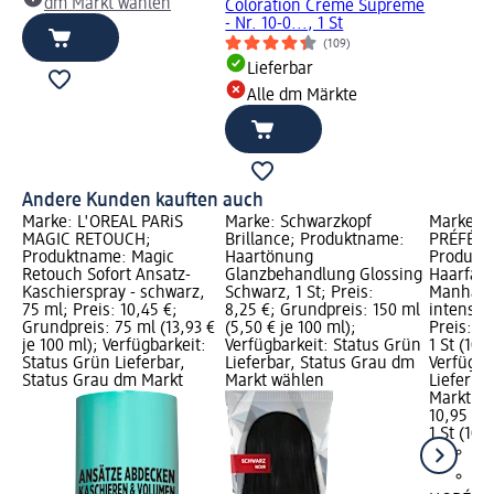
dm Markt wählen
Coloration Creme Supreme
- Nr. 10-0..., 1 St
(109)
Lieferbar
Alle dm Märkte
Andere Kunden kauften auch
Marke: L'ORÉAL PARiS
Marke: Schwarzkopf
Marke: L
MAGIC RETOUCH;
Brillance; Produktname:
PRÉFÉRE
Produktname: Magic
Haartönung
Produkt
Retouch Sofort Ansatz-
Glanzbehandlung Glossing
Haarfarbe
Kaschierspray - schwarz,
Schwarz, 1 St; Preis:
Manhatt
75 ml; Preis: 10,45 €;
8,25 €; Grundpreis: 150 ml
intensive
Grundpreis: 75 ml (13,93 €
(5,50 € je 100 ml);
Preis: 1
je 100 ml); Verfügbarkeit:
Verfügbarkeit: Status Grün
1 St (10,9
Status Grün Lieferbar,
Lieferbar, Status Grau dm
Verfügba
Status Grau dm Markt
Markt wählen
Lieferba
Markt w
10,95 €
1 St (10,9