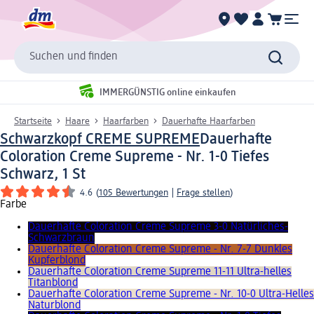
Suchen und finden
IMMERGÜNSTIG online einkaufen
Startseite
Haare
Haarfarben
Dauerhafte Haarfarben
Schwarzkopf CREME SUPREME
Dauerhafte
Coloration Creme Supreme - Nr. 1-0 Tiefes
Schwarz, 1 St
4.6
(
105 Bewertungen
|
Frage stellen
)
Farbe
Dauerhafte Coloration Creme Supreme 3-0 Natürliches-
Schwarzbraun
Dauerhafte Coloration Creme Supreme - Nr. 7-7 Dunkles
Kupferblond
Dauerhafte Coloration Creme Supreme 11-11 Ultra-helles
Titanblond
Dauerhafte Coloration Creme Supreme - Nr. 10-0 Ultra-Helles
Naturblond