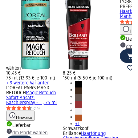
L'ORÉAL 
PRÉFÉR
Haarfarbe
Manhatta
Hinw
Liefe
dm Ma
wählen
10,45 €
8,25 €
75 ml (13,93 € je 100 ml)
150 ml (5,50 € je 100 ml)
+ 9 weitere Varianten
L'ORÉAL PARiS MAGIC
RETOUCH
Magic Retouch
Sofort Ansatz-
Kaschierspray -..., 75 ml
(56)
Hinweise
+1
Lieferbar
Schwarzkopf
dm Markt wählen
Brillance
Haartönung