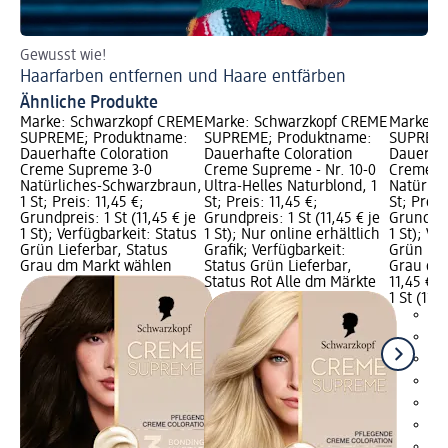
Gewusst wie!
Tes
Haarfarben entfernen und Haare entfärben
We
Ähnliche Produkte
Marke: Schwarzkopf CREME
Marke: Schwarzkopf CREME
Marke: 
SUPREME; Produktname:
SUPREME; Produktname:
SUPREME
Dauerhafte Coloration
Dauerhafte Coloration
Dauerhaf
Creme Supreme 3-0
Creme Supreme - Nr. 10-0
Creme Su
Natürliches-Schwarzbraun,
Ultra-Helles Naturblond, 1
Natürlic
1 St; Preis: 11,45 €;
St; Preis: 11,45 €;
St; Preis
Grundpreis: 1 St (11,45 € je
Grundpreis: 1 St (11,45 € je
Grundprei
1 St); Verfügbarkeit: Status
1 St); Nur online erhältlich
1 St); Ve
Grün Lieferbar, Status
Grafik; Verfügbarkeit:
Grün Lie
Grau dm Markt wählen
Status Grün Lieferbar,
Grau dm
Status Rot Alle dm Märkte
11,45 €
1 St (11,4
+1