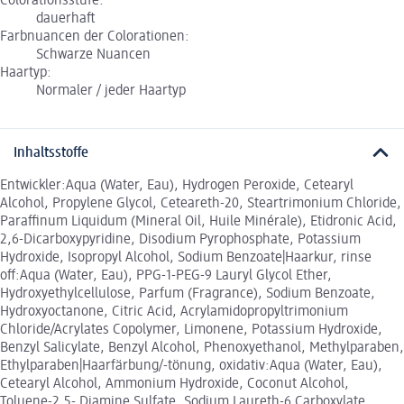
Colorationsstufe:
dauerhaft
Farbnuancen der Colorationen:
Schwarze Nuancen
Haartyp:
Normaler / jeder Haartyp
Inhaltsstoffe
Entwickler:Aqua (Water, Eau), Hydrogen Peroxide, Cetearyl
Alcohol, Propylene Glycol, Ceteareth-20, Steartrimonium Chloride,
Paraffinum Liquidum (Mineral Oil, Huile Minérale), Etidronic Acid,
2,6-Dicarboxypyridine, Disodium Pyrophosphate, Potassium
Hydroxide, Isopropyl Alcohol, Sodium Benzoate|Haarkur, rinse
off:Aqua (Water, Eau), PPG-1-PEG-9 Lauryl Glycol Ether,
Hydroxyethylcellulose, Parfum (Fragrance), Sodium Benzoate,
Hydroxyoctanone, Citric Acid, Acrylamidopropyltrimonium
Chloride/Acrylates Copolymer, Limonene, Potassium Hydroxide,
Benzyl Salicylate, Benzyl Alcohol, Phenoxyethanol, Methylparaben,
Ethylparaben|Haarfärbung/-tönung, oxidativ:Aqua (Water, Eau),
Cetearyl Alcohol, Ammonium Hydroxide, Coconut Alcohol,
Toluene-2,5- Diamine Sulfate, Sodium Laureth-6 Carboxylate,