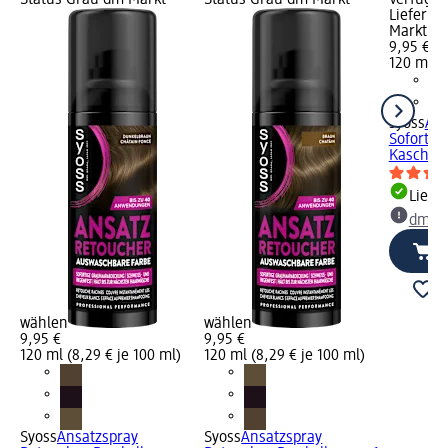
Lieferba
Markt w
9,95 €
120 ml (8
syoss
Ans
Sofort A
Kaschiers
Liefe
dm Ma
wählen
wählen
9,95 €
9,95 €
120 ml (8,29 € je 100 ml)
120 ml (8,29 € je 100 ml)
Syoss
Ansatzspray
Syoss
Ansatzspray