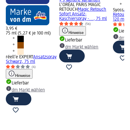
+ 9 weitere Varianten
L'ORÉAL PARiS MAGIC
RETOUCH
Magic Retouch
Syoss
Ans
Sofort Ansatz-
Retouch
Kaschierspray -..., 75 ml
120 ml
(56)
3,95 €
Liefe
Hinweise
75 ml (5,27 € je 100 ml)
dm Ma
Lieferbar
dm Markt wählen
réell‘e EXPERT
Ansatzspray
Schwarz, 75 ml
(4)
Hinweise
Lieferbar
dm Markt wählen