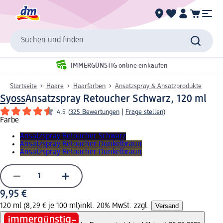
Suchen und finden
IMMERGÜNSTIG online einkaufen
Startseite
Haare
Haarfarben
Ansatzspray & Ansatzprodukte
Syoss
Ansatzspray Retoucher Schwarz, 120 ml
4.5
(
325 Bewertungen
|
Frage stellen
)
Farbe
Ansatzspray Retoucher Schwarz
Ansatzspray Retoucher Dunkelbraun
Ansatzspray Retoucher Dunkelbraun
9,95 €
120 ml (8,29 € je 100 ml)
inkl. 20% MwSt. zzgl.
Versand