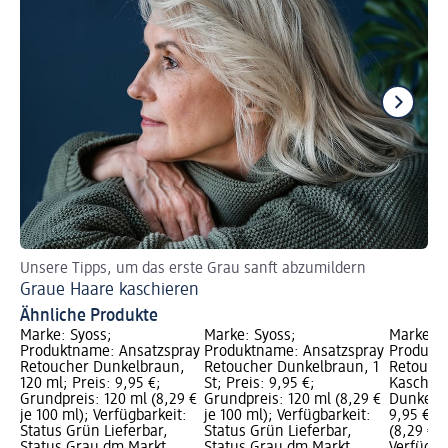
Unsere Tipps, um das erste Grau sanft abzumildern
St
Graue Haare kaschieren
He
Ähnliche Produkte
Marke: Syoss;
Marke: Syoss;
Marke: s
Produktname: Ansatzspray
Produktname: Ansatzspray
Produkt
Retoucher Dunkelbraun,
Retoucher Dunkelbraun, 1
Retouche
120 ml; Preis: 9,95 €;
St; Preis: 9,95 €;
Kaschier
Grundpreis: 120 ml (8,29 €
Grundpreis: 120 ml (8,29 €
Dunkelblo
je 100 ml); Verfügbarkeit:
je 100 ml); Verfügbarkeit:
9,95 €; 
Status Grün Lieferbar,
Status Grün Lieferbar,
(8,29 € j
Status Grau dm Markt
Status Grau dm Markt
Verfügba