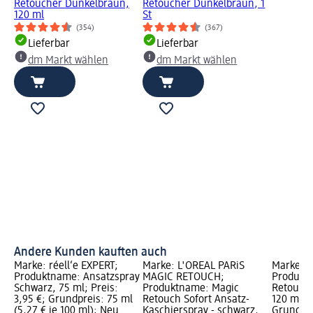
Retoucher Dunkelbraun,
Retoucher Dunkelbraun, 1
120 ml
St
(354)
(367)
Lieferbar
Lieferbar
dm Markt wählen
dm Markt wählen
Andere Kunden kauften auch
Marke: réell‘e EXPERT;
Marke: L'ORÉAL PARiS
Marke: S
Produktname: Ansatzspray
MAGIC RETOUCH;
Produkt
Schwarz, 75 ml; Preis:
Produktname: Magic
Retouch
3,95 €; Grundpreis: 75 ml
Retouch Sofort Ansatz-
120 ml; P
(5,27 € je 100 ml); Neu
Kaschierspray - schwarz,
Grundpre