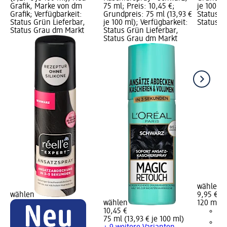
Grafik, Marke von dm
75 ml; Preis: 10,45 €;
je 100 ml
Grafik; Verfügbarkeit:
Grundpreis: 75 ml (13,93 €
Status G
Status Grün Lieferbar,
je 100 ml); Verfügbarkeit:
Status G
Status Grau dm Markt
Status Grün Lieferbar,
Status Grau dm Markt
wählen
wählen
9,95 €
wählen
120 ml (8
10,45 €
75 ml (13,93 € je 100 ml)