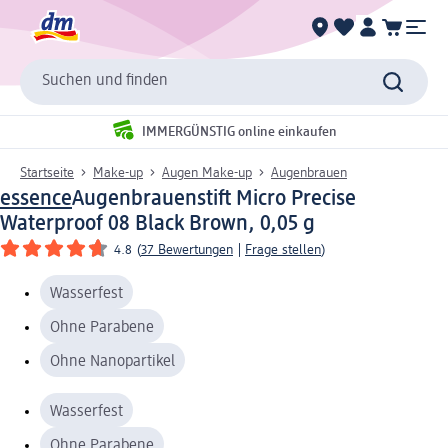
Suchen und finden
IMMERGÜNSTIG online einkaufen
Startseite
Make-up
Augen Make-up
Augenbrauen
essence
Augenbrauenstift Micro Precise
Waterproof 08 Black Brown, 0,05 g
4.8
(
37 Bewertungen
|
Frage stellen
)
Wasserfest
Ohne Parabene
Ohne Nanopartikel
Wasserfest
Ohne Parabene