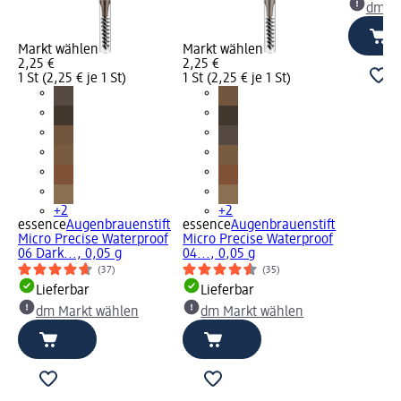
dm Ma
Markt wählen
Markt wählen
2,25 €
2,25 €
1 St (2,25 € je 1 St)
1 St (2,25 € je 1 St)
+2
+2
essence
Augenbrauenstift
essence
Augenbrauenstift
Micro Precise Waterproof
Micro Precise Waterproof
06 Dark..., 0,05 g
04..., 0,05 g
(37)
(35)
Lieferbar
Lieferbar
dm Markt wählen
dm Markt wählen