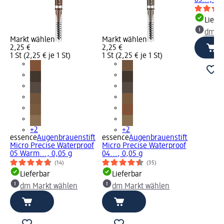
Liefe
dm Ma
Markt wählen
Markt wählen
2,25 €
2,25 €
1 St (2,25 € je 1 St)
1 St (2,25 € je 1 St)
+2
+2
essence
Augenbrauenstift
essence
Augenbrauenstift
Micro Precise Waterproof
Micro Precise Waterproof
05 Warm..., 0,05 g
04..., 0,05 g
(14)
(35)
Lieferbar
Lieferbar
dm Markt wählen
dm Markt wählen