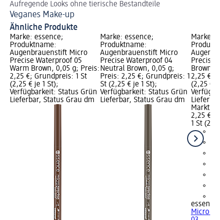
Aufregende Looks ohne tierische Bestandteile
En
Veganes Make-up
Au
Ähnliche Produkte
Marke: essence;
Marke: essence;
Marke: e
Produktname:
Produktname:
Produkt
Augenbrauenstift Micro
Augenbrauenstift Micro
Augenbra
Precise Waterproof 05
Precise Waterproof 04
Precise 
Warm Brown, 0,05 g; Preis:
Neutral Brown, 0,05 g;
Brown, 0
2,25 €; Grundpreis: 1 St
Preis: 2,25 €; Grundpreis: 1
2,25 €; G
(2,25 € je 1 St);
St (2,25 € je 1 St);
(2,25 € je
Verfügbarkeit: Status Grün
Verfügbarkeit: Status Grün
Verfügba
Lieferbar, Status Grau dm
Lieferbar, Status Grau dm
Lieferba
Markt w
2,25 €
1 St (2,25
+2
essence
Micro Pr
03..., 0,