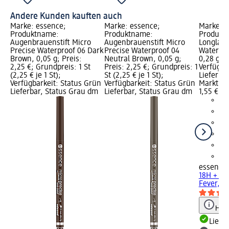
Andere Kunden kauften auch
Marke: essence;
Marke: essence;
Marke: e
Produktname:
Produktname:
Produktn
Augenbrauenstift Micro
Augenbrauenstift Micro
Longlast
Precise Waterproof 06 Dark
Precise Waterproof 04
Waterpro
Brown, 0,05 g; Preis:
Neutral Brown, 0,05 g;
0,28 g; P
2,25 €; Grundpreis: 1 St
Preis: 2,25 €; Grundpreis: 1
Verfügba
(2,25 € je 1 St);
St (2,25 € je 1 St);
Lieferba
Verfügbarkeit: Status Grün
Verfügbarkeit: Status Grün
Markt w
Lieferbar, Status Grau dm
Lieferbar, Status Grau dm
1,55 €
essence
18H + Wa
Fever, 0
Hinw
Liefe